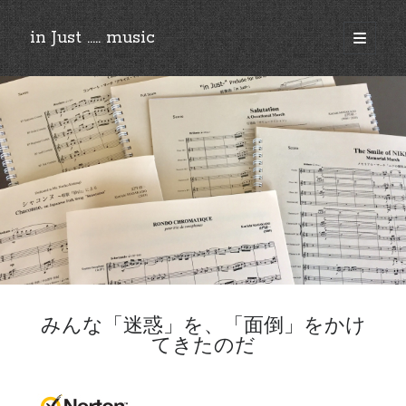
in Just ..... music
open
primary
Sidebar
menu
©︎2018-2025 by Ken’ichi MASAKADO, All rights reserved.
みんな「迷惑」を、「面倒」をかけ
てきたのだ