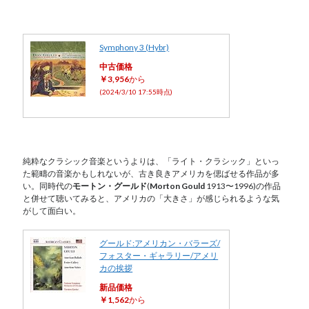
Symphony 3 (Hybr)
中古価格
￥3,956
から
(2024/3/10 17:55時点)
純粋なクラシック音楽というよりは、「ライト・クラシック」といっ
た範疇の音楽かもしれないが、古き良きアメリカを偲ばせる作品が多
い。同時代の
モートン・グールド
(
Morton Gould
1913〜1996)の作品
と併せて聴いてみると、アメリカの「大きさ」が感じられるような気
がして面白い。
グールド:アメリカン・バラーズ/
フォスター・ギャラリー/アメリ
カの挨拶
新品価格
￥1,562
から