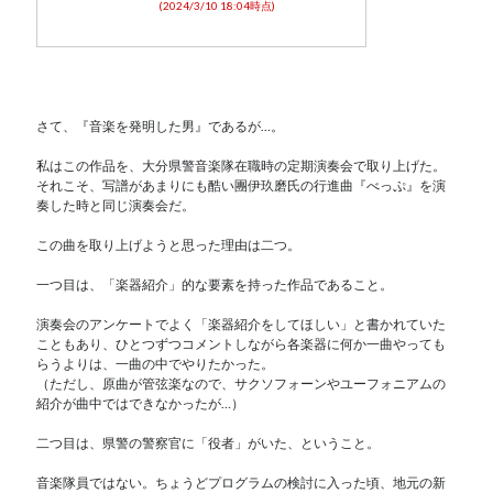
(2024/3/10 18:04時点)
さて、『音楽を発明した男』であるが…。
私はこの作品を、大分県警音楽隊在職時の定期演奏会で取り上げた。
それこそ、写譜があまりにも酷い團伊玖磨氏の行進曲『べっぷ』を演
奏した時と同じ演奏会だ。
この曲を取り上げようと思った理由は二つ。
一つ目は、「楽器紹介」的な要素を持った作品であること。
演奏会のアンケートでよく「楽器紹介をしてほしい」と書かれていた
こともあり、ひとつずつコメントしながら各楽器に何か一曲やっても
らうよりは、一曲の中でやりたかった。
（ただし、原曲が管弦楽なので、サクソフォーンやユーフォニアムの
紹介が曲中ではできなかったが…）
二つ目は、県警の警察官に「役者」がいた、ということ。
音楽隊員ではない。ちょうどプログラムの検討に入った頃、地元の新