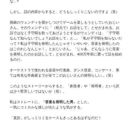
な…？
しかし、話の内容からすると、どうもしっくりこないのですよ（笑）
孫娘のウェンディを寝かしつけてゲームを楽しもうとしていたおじい
さん。そのウェンディに「（枕元で）お話をして」とせがまれる。お
話ではなく子守唄を歌ってあげようとするがウェンディは、「子守唄
なんて知らないでしょ？お話をして」と…。「私が子守唄を知らないだ
って？私は子守唄を発明したんじゃぞ！いやいや、音楽を発明したの
はこのわしなんじゃ！」とおじいさん。「じゃあ、どんなふうに音楽
を発明したのかお話しして」とせがまれ、400万年前に遡って話を始め
るのだ。
オーケストラで使われる楽器や行進曲、ダンス音楽、コンサート、果
ては有名な作曲家までが全てこのおじいさんの発明らしい…（笑）
このようなストーリーからすると、「創造者」や「発明者」という訳
は少々堅苦しいではないか（笑）。
私はストレートに、『
音楽を発明した男
』とした。
一気にコミカルな感じが出たような気がする。
「直訳」がしっくりくるケースもきっとあるはずなのだ！