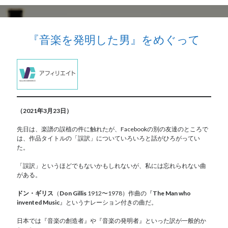
『音楽を発明した男』をめぐって
（2021年3月23日）
先日は、楽譜の誤植の件に触れたが、Facebookの別の友達のところで
は、作品タイトルの「誤訳」についていろいろと話がひろがってい
た。
「誤訳」というほどでもないかもしれないが、私には忘れられない曲
がある。
ドン・ギリス
（
Don Gillis
1912〜1978）作曲の『
The Man who
invented Music
』というナレーション付きの曲だ。
日本では『音楽の創造者』や『音楽の発明者』といった訳が一般的か