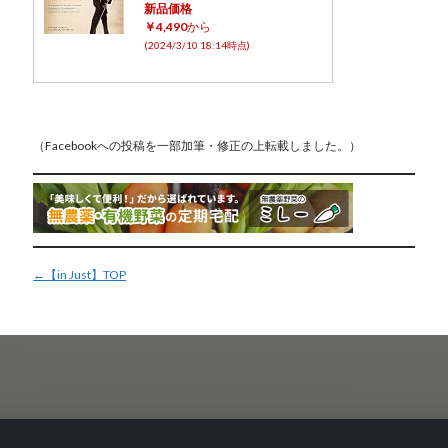
新品価格
￥4,490
から
(2024/3/10 18:14時点)
（Facebookへの投稿を一部加筆・修正の上転載しました。）
←【in Just】TOP