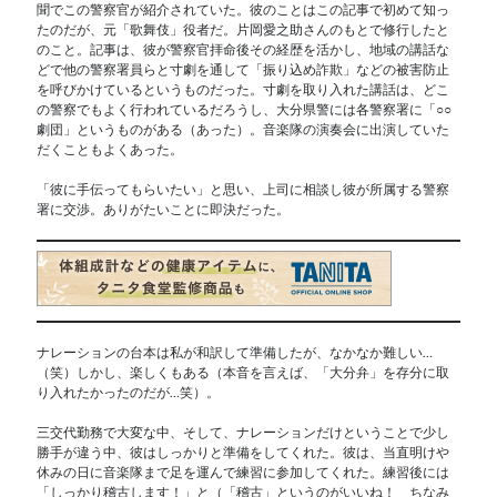
聞でこの警察官が紹介されていた。彼のことはこの記事で初めて知っ
たのだが、元「歌舞伎」役者だ。片岡愛之助さんのもとで修行したと
のこと。記事は、彼が警察官拝命後その経歴を活かし、地域の講話な
どで他の警察署員らと寸劇を通して「振り込め詐欺」などの被害防止
を呼びかけているというものだった。寸劇を取り入れた講話は、どこ
の警察でもよく行われているだろうし、大分県警には各警察署に「○○
劇団」というものがある（あった）。音楽隊の演奏会に出演していた
だくこともよくあった。
「彼に手伝ってもらいたい」と思い、上司に相談し彼が所属する警察
署に交渉。ありがたいことに即決だった。
ナレーションの台本は私が和訳して準備したが、なかなか難しい…
（笑）しかし、楽しくもある（本音を言えば、「大分弁」を存分に取
り入れたかったのだが…笑）。
三交代勤務で大変な中、そして、ナレーションだけということで少し
勝手が違う中、彼はしっかりと準備をしてくれた。彼は、当直明けや
休みの日に音楽隊まで足を運んで練習に参加してくれた。練習後には
「しっかり稽古します！」と（「稽古」というのがいいね！ ちなみ