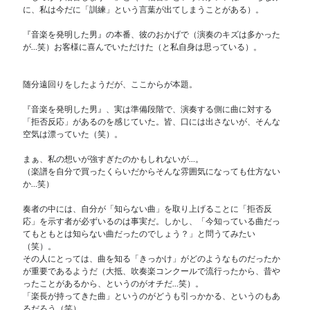
に、私は今だに「訓練」という言葉が出てしまうことがある）。
『音楽を発明した男』の本番、彼のおかげで（演奏のキズは多かった
が…笑）お客様に喜んでいただけた（と私自身は思っている）。
随分遠回りをしたようだが、ここからが本題。
『音楽を発明した男』、実は準備段階で、演奏する側に曲に対する
「拒否反応」があるのを感じていた。皆、口には出さないが、そんな
空気は漂っていた（笑）。
まぁ、私の想いが強すぎたのかもしれないが…。
（楽譜を自分で買ったくらいだからそんな雰囲気になっても仕方ない
か…笑）
奏者の中には、自分が「知らない曲」を取り上げることに「拒否反
応」を示す者が必ずいるのは事実だ。しかし、「今知っている曲だっ
てもともとは知らない曲だったのでしょう？」と問うてみたい
（笑）。
その人にとっては、曲を知る「きっかけ」がどのようなものだったか
が重要であるようだ（大抵、吹奏楽コンクールで流行ったから、昔や
ったことがあるから、というのがオチだ…笑）。
「楽長が持ってきた曲」というのがどうも引っかかる、というのもあ
るだろう（笑）。