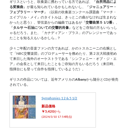
ギリスというと、吹奏楽に携わっている方であれば、『
台所用品によ
る変奏曲
』が最も知られているかもしれないし、『
ジャニュアリー・
フェブラリー・マーチ
』（以前の吹奏楽コンクール課題曲『マーチ・
エイプリル・メイ』のタイトルは、きっとこの曲がなければ生まれな
かったと思う）、管弦楽からの編曲ではあるが『
交響曲第５ 1/2番
』、
『
タルサ 〜石油についての交響的肖像
』などをご存知の方もいらっし
ゃるだろう。また、「カナディアン・ブラス」のアレンジャーであっ
たことを知る人もいるかしら…？
少々ご年配の音楽ファンの方であれば、かのトスカニーニの右腕とし
て「NBC交響楽団」のプロデューサーを務めたり、第２次大戦後初め
て来日した海外のオーケストラである「シンフォニー・オブ・ジ・エ
ア」の会長として来日したことをご存知の方もいるだろう（来日時、
指揮台にも登って自作を指揮しているようだ）。
ギリスの作品については、近年アメリカの
Albany
から随分とCDが発売
されている。
Symphonies 1 2 & 5 1/2
新品価格
￥5,420
から
(2024/3/10 17:54時点)