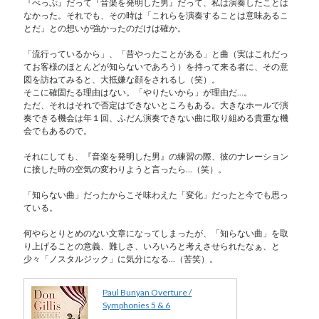
『べっぷ』だって『音楽を発明した男』だって、私は演奏したことは
なかった。それでも、その時は「これらを演奏することは意味あるこ
とだ」との想いが強かったのだけは確か。
「流行っているから」、「昔やったことがある」と曲（実はこれだっ
てお客様のほとんどが知らないであろう）を持って来る者に、その意
図を訪ねてみると、大抵嫌な顔をされるし（笑）。
そこに確固たる理由はない。「やりたいから」が理由だ…。
ただ、それはそれで否定はできないところもある。大きなホールで演
奏できる機会は年１回、ふだん演奏できない曲に取り組める貴重な機
会でもあるので。
それにしても、『音楽を発明した男』の練習の際、彼のナレーション
に接した時の空気の変わりようと言ったら…（笑）。
「知らない曲」だったからこそ味わえた「変化」だったと今でも思っ
ている。
何やらとりとめのない文章になってしまったが、「知らない曲」を取
り上げることの意義、難しさ、いろいろと考えさせられたなぁ、と
少々「ノスタルジック」に気分になる…（苦笑）。
Paul Bunyan Overture /
Symphonies 5 & 6