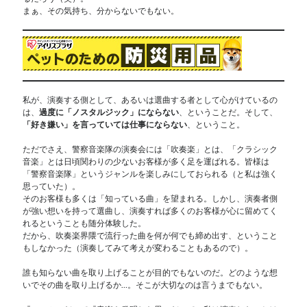
まぁ、その気持ち、分からないでもない。
私が、演奏する側として、あるいは選曲する者として心がけているの
は、
過度に「ノスタルジック」にならない
、ということだ。そして、
「好き嫌い」を言っていては仕事にならない
、ということ。
ただでさえ、警察音楽隊の演奏会には「吹奏楽」とは、「クラシック
音楽」とは日頃関わりの少ないお客様が多く足を運ばれる。皆様は
「警察音楽隊」というジャンルを楽しみにしておられる（と私は強く
思っていた）。
そのお客様も多くは「知っている曲」を望まれる。しかし、演奏者側
が強い想いを持って選曲し、演奏すれば多くのお客様が心に留めてく
れるということも随分体験した。
だから、吹奏楽界隈で流行った曲を何が何でも締め出す、ということ
もしなかった（演奏してみて考えが変わることもあるので）。
誰も知らない曲を取り上げることが目的でもないのだ。どのような想
いでその曲を取り上げるか…。そこが大切なのは言うまでもない。