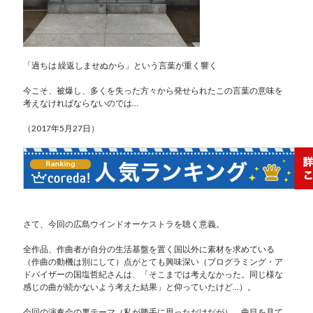
「過ちは 繰返しませぬから」という言葉が重く響く
今こそ、被爆し、多くを失った方々から発せられたこの言葉の意味を
考えなければならないのでは…
（2017年5月27日）
さて、今回の広島ウインドオーケストラを聴く意義。
全作品、作曲者が自分の生活基盤を置く国以外に素材を求めている
（作曲の動機は別にして）点がとても興味深い（プログラミング・ア
ドバイザーの国塩哲紀さんは、「そこまでは考えなかった。同じ様な
感じの曲が続かないよう考えた結果」と仰っていたけど…）。
今回の演奏会の裏テーマ（私が勝手に思っただけだが）、曲目を見て