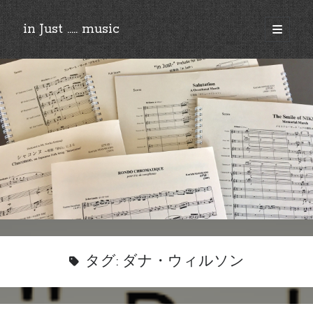
in Just ..... music
open
primary
Sidebar
menu
©︎2018-2025 by Ken’ichi MASAKADO, All rights reserved.
タグ:
ダナ・ウィルソン