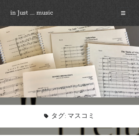
in Just ..... music
open
primary
Sidebar
menu
©︎2018-2025 by Ken’ichi MASAKADO, All rights reserved.
タグ:
マスコミ