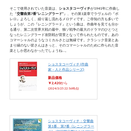
そこで使用されていた音楽は、
ショスタコーヴィチ
が1941年に作曲し
た『
交響曲第7番“レニングラード”
』、その第1楽章でラヴェルの『ボ
レロ』よろしく、繰り返し流れるメロディです。ご存知の方も多いで
しょうが、この『レニングラード』という曲は、作曲年を見ても分か
る通り、第二次世界大戦の最中、独ソ戦争の最大のドラマのひとつと
なったレニングラード攻防戦が背景となって作られたものです。あの
コマーシャルのようなコミカルさとは無縁です。クラシック音楽とあ
まり縁のない皆さんはきっと、そのコマーシャルのために作られた音
楽としか思わなかったでしょうね…。
ショスタコーヴィチ (作曲
家・人と作品シリーズ)
新品価格
￥2,420
から
(2024/3/25 22:56時点)
ショスタコーヴィチ：交響曲
第1番、第7番《レニングラー