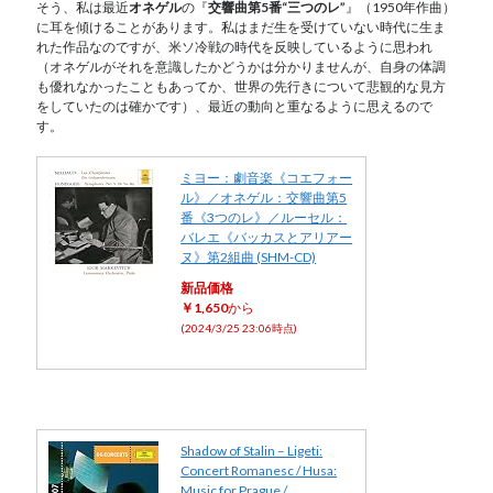
そう、私は最近
オネゲル
の『
交響曲第5番“三つのレ”
』（1950年作曲）
に耳を傾けることがあります。私はまだ生を受けていない時代に生ま
れた作品なのですが、米ソ冷戦の時代を反映しているように思われ
（オネゲルがそれを意識したかどうかは分かりませんが、自身の体調
も優れなかったこともあってか、世界の先行きについて悲観的な見方
をしていたのは確かです）、最近の動向と重なるように思えるので
す。
ミヨー：劇音楽《コエフォー
ル》／オネゲル：交響曲第5
番《3つのレ》／ルーセル：
バレエ《バッカスとアリアー
ヌ》第2組曲 (SHM-CD)
新品価格
￥1,650
から
(2024/3/25 23:06時点)
Shadow of Stalin – Ligeti:
Concert Romanesc / Husa:
Music for Prague /