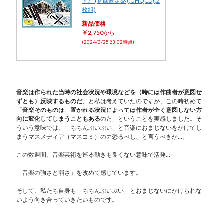
ド》 (初回限定盤)(UHQCD)(2
枚組)
新品価格
￥2,750
から
(2024/3/25 23:02時点)
音楽は作られた当時の社会状況や環境などを（時には作曲者が意図せ
ずとも）反映するものだ
、と私は考えていたのですが、この時初めて
「
音楽そのものは、置かれる状況によっては作者が全く意図しない方
向に変化してしまうこともある
のだ」ということを実感しました。そ
ういう意味では、「ちちんぷいぷい」と音楽におまじないをかけてし
まうマスメディア（マスコミ）の力恐るべし、と言うべきか…。
この数週間、音楽芸術を巡る動きも良くない意味で活発…
「音楽の強さと弱さ」を改めて感じています。
そして、私たち自身も「ちちんぷいぷい」とおまじないにかけられな
いよう向き合っていきたいものです。