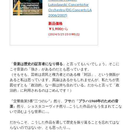
Lutoslawski: Concerto for
Orchestra (DG Concerts LA
2006/2007)
新品価格
￥1,900
から
(2024/3/25 23:09時点)
「
音楽は歴史の証言者になり得る
」と言ってもいいでしょう。そこに
こそ音楽の「強さ」があるのだとも思っています。
（そもそも、芸術は庶民と権力者とのある種「対話」、という側面が
あると私は思っています。異論はあるかもしれませんが、私たちが意
図せずとも「政治的」な一面は持ち合わている。だからと言って「政
治的」に利用されるのはごめんです！）
『交響曲第5番“三つのレ”』然り、
フサ
の『
プラハ1968年のための音
楽
』然り、ショスタコーヴィチ然り…こうした作品がもう生まれてこな
いで済むような世界に…。
だからこそ、こうした作品を通して歴史を振り返ることを忘れてはな
らないのではないか、とも思ったり…。