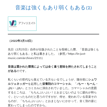
音楽は強くもあり弱くもある(2)
（2022年3月10日）
先日（2月25日）自作が出版されたことを投稿した際、「音楽は強くも
あり弱くもある」と私は書きました。（参照／https://in-just-
music.com/archives/2511）
音楽は置かれた環境によっては全く違う意味を持たされてしまうこと
がある
のです。
私くらいの世代なら覚えている方もいるでしょうが、随分前に
シュワ
ルツェネッガー
を起用した
栄養剤のコマーシャル
、「
♪ちー・ちーん・
ぷい・ぷい
」とコミカルに演出されていました。コマーシャルの意図
するところは、「ちちんぷいぷい！とおまじないのように疲れが和ら
ぐ」といったものだと思うのですがが、何せ、使われている音楽その
ものが、「ちちんぷいぷい」とおまじないにかかって、全く別の姿に
変わってしまったのですから。