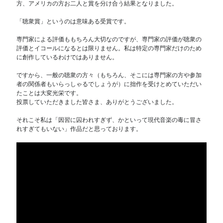
方、アメリカの方お二人と賞を分け合う結果となりました。
「聴衆賞」というのは意味ある受賞です。
専門家による評価ももちろん大切なのですが、専門家の評価が聴衆の
評価とイコールになるとは限りません。私は特定の専門家だけのため
に創作しているわけではありません。
ですから、一般の聴衆の方々（もちろん、そこには専門家の方や参加
者の関係者もいらっしゃるでしょうが）に拙作を受けとめていただい
たことは大変光栄です。
投票していただきました皆さま、ありがとうございました。
それこそ私は「因習に囚われすぎず、かといって現代音楽の毒に冒さ
れすぎてもいない」作品だと思っております。