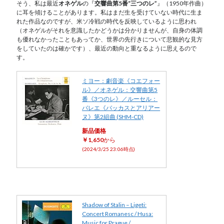
そう、私は最近
オネゲル
の『
交響曲第5番“三つのレ”
』（1950年作曲）
に耳を傾けることがあります。私はまだ生を受けていない時代に生ま
れた作品なのですが、米ソ冷戦の時代を反映しているように思われ
（オネゲルがそれを意識したかどうかは分かりませんが、自身の体調
も優れなかったこともあってか、世界の先行きについて悲観的な見方
をしていたのは確かです）、最近の動向と重なるように思えるので
す。
ミヨー：劇音楽《コエフォー
ル》／オネゲル：交響曲第5
番《3つのレ》／ルーセル：
バレエ《バッカスとアリアー
ヌ》第2組曲 (SHM-CD)
新品価格
￥1,650
から
(2024/3/25 23:06時点)
Shadow of Stalin – Ligeti:
Concert Romanesc / Husa:
Music for Prague /