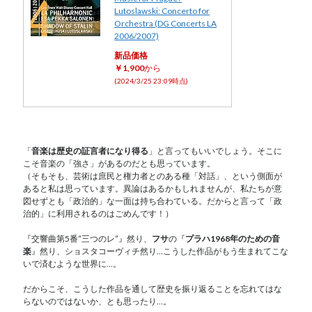
Lutoslawski: Concerto for
Orchestra (DG Concerts LA
2006/2007)
新品価格
￥1,900
から
(2024/3/25 23:09時点)
「
音楽は歴史の証言者になり得る
」と言ってもいいでしょう。そこに
こそ音楽の「強さ」があるのだとも思っています。
（そもそも、芸術は庶民と権力者とのある種「対話」、という側面が
あると私は思っています。異論はあるかもしれませんが、私たちが意
図せずとも「政治的」な一面は持ち合わている。だからと言って「政
治的」に利用されるのはごめんです！）
『交響曲第5番“三つのレ”』然り、
フサ
の『
プラハ1968年のための音
楽
』然り、ショスタコーヴィチ然り…こうした作品がもう生まれてこな
いで済むような世界に…。
だからこそ、こうした作品を通して歴史を振り返ることを忘れてはな
らないのではないか、とも思ったり…。