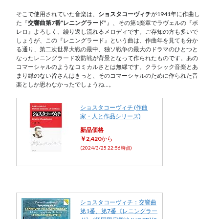
そこで使用されていた音楽は、
ショスタコーヴィチ
が1941年に作曲し
た『
交響曲第7番“レニングラード”
』、その第1楽章でラヴェルの『ボ
レロ』よろしく、繰り返し流れるメロディです。ご存知の方も多いで
しょうが、この『レニングラード』という曲は、作曲年を見ても分か
る通り、第二次世界大戦の最中、独ソ戦争の最大のドラマのひとつと
なったレニングラード攻防戦が背景となって作られたものです。あの
コマーシャルのようなコミカルさとは無縁です。クラシック音楽とあ
まり縁のない皆さんはきっと、そのコマーシャルのために作られた音
楽としか思わなかったでしょうね…。
ショスタコーヴィチ (作曲
家・人と作品シリーズ)
新品価格
￥2,420
から
(2024/3/25 22:56時点)
ショスタコーヴィチ：交響曲
第1番、第7番《レニングラー