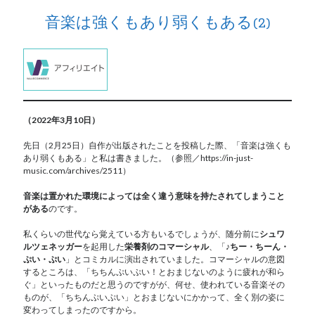
音楽は強くもあり弱くもある(2)
（2022年3月10日）
先日（2月25日）自作が出版されたことを投稿した際、「音楽は強くも
あり弱くもある」と私は書きました。（参照／https://in-just-
music.com/archives/2511）
音楽は置かれた環境によっては全く違う意味を持たされてしまうこと
がある
のです。
私くらいの世代なら覚えている方もいるでしょうが、随分前に
シュワ
ルツェネッガー
を起用した
栄養剤のコマーシャル
、「
♪ちー・ちーん・
ぷい・ぷい
」とコミカルに演出されていました。コマーシャルの意図
するところは、「ちちんぷいぷい！とおまじないのように疲れが和ら
ぐ」といったものだと思うのですがが、何せ、使われている音楽その
ものが、「ちちんぷいぷい」とおまじないにかかって、全く別の姿に
変わってしまったのですから。