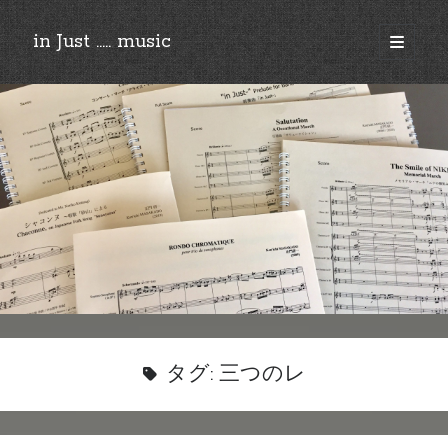
in Just ..... music
open
primary
Sidebar
menu
©︎2018-2025 by Ken’ichi MASAKADO, All rights reserved.
タグ:
三つのレ