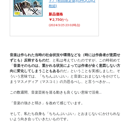
ド》 (初回限定盤)(UHQCD)(2
枚組)
新品価格
￥2,750
から
(2024/3/25 23:02時点)
音楽は作られた当時の社会状況や環境などを（時には作曲者が意図せ
ずとも）反映するものだ
、と私は考えていたのですが、この時初めて
「
音楽そのものは、置かれる状況によっては作者が全く意図しない方
向に変化してしまうこともある
のだ」ということを実感しました。そ
ういう意味では、「ちちんぷいぷい」と音楽におまじないをかけてし
まうマスメディア（マスコミ）の力恐るべし、と言うべきか…。
この数週間、音楽芸術を巡る動きも良くない意味で活発…
「音楽の強さと弱さ」を改めて感じています。
そして、私たち自身も「ちちんぷいぷい」とおまじないにかけられな
いよう向き合っていきたいものです。