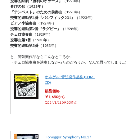
交響的黙劇『勝利のオラース』
（1920年）
喜びの歌（1923年）
『テンペスト』のための前奏曲
（1923年）
交響的運動第1番『パシフィック231』
（1923年）
ピアノ小協奏曲
（1924年）
交響的運動第2番『ラグビー』
（1928年）
チェロ協奏曲
（1929年）
交響曲第1番
（1930年）
交響的運動第3番
（1933年）
と、管弦楽作品ならこんなところか…
（チェロ協奏曲を演奏しなかったのだろうか、なんて思ってしまう…）
オネゲル: 管弦楽作品集 (SHM-
CD)
新品価格
￥1,650
から
(2024/3/11 09:20時点)
Honegger: Symphony No.1 /