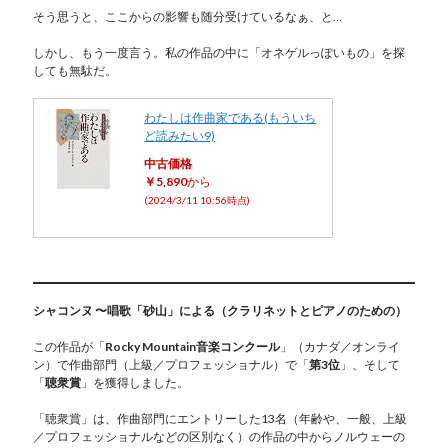
そう思うと、ここからの影響も随分受けているなぁ、と…
しかし、もう一度言う。私の作品の中に「オネゲルっぽいもの」を探
しても無駄だ。
わたしは作曲家である(もういち
ど読みたい9)
中古価格
￥5,890
から
(2024/3/11 10:56時点)
シャコンヌ 〜唱歌「砂山」による（クラリネットとピアノのための）
この作品が「
Rocky Mountain音楽コンクール
」（カナダ／オンライ
ン）で作曲部門（上級／プロフェッショナル）で「
第3位
」、そして
「
聴衆賞
」を獲得しました。
「聴衆賞」は、作曲部門にエントリーした13名（年齢や、一般、上級
／プロフェッショナルなどの区別なく）の作品の中からノルウェーの