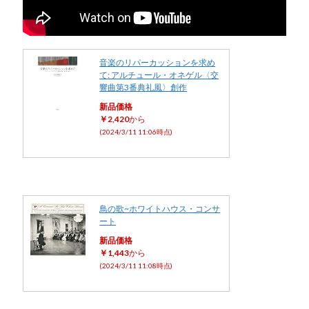
音楽のリパーカッションを求め
て: アルチュール・オネゲル〈交
響曲第3番典礼風〉創作
新品価格
￥2,420
から
(2024/3/11 11:06時点)
鳥の歌~ホワイトハウス・コンサ
ート
新品価格
￥1,443
から
(2024/3/11 11:08時点)