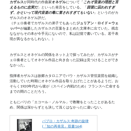
カザルス
が同時代の作曲家
オネゲル
について「
これぞ音楽の理想と言
えるものに忠実だ
」といった発言をしている。「
因習に囚われすぎ
ず、かといって現代音楽の毒に冒されすぎてもいない
」というのがカ
ザルスのオネゲル評だ。
（チェロ奏者でカザルスの弟子でもあった
ジュリアン・ロイド＝ウェ
ッバー
が編纂したカザルスの言葉をまとめた文庫本に出ていた。残念
なながらその本が今手元にないので、私は記憶で書いている。若干表
現が異なるかもしれない。）
カザルスとオネゲルの関係をネット上で探ってみたが、カザルスがチ
ェロ奏者としてオネゲル作品と向き合った記録は見つけることができ
なかった。
指揮者カザルスは故郷カタロニアでパウ・カザルス管弦楽団を組織し
活動していた時期にオネゲル作品を取り上げたことがあるようだ。お
そらく1920年代から彼が（スペイン内戦のため）フランスへ亡命する
までの間のことだろう。
ともにパリの「エコール・ノルマル」で教鞭をとったことがあるた
め、関係は深からずとも決して浅くはなかったに違いない。
パブロ・カザルス:奇跡の旋律
(「知の再発見」双書164)