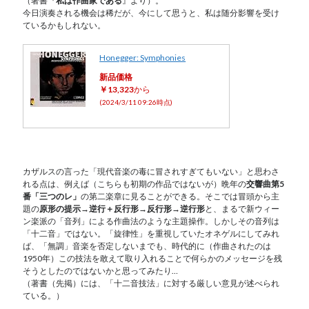
（著書『
私は作曲家である
』より）。
今日演奏される機会は稀だが、今にして思うと、私は随分影響を受け
ているかもしれない。
Honegger: Symphonies
新品価格
￥13,323
から
(2024/3/11 09:26時点)
カザルスの言った「現代音楽の毒に冒されすぎてもいない」と思わさ
れる点は、例えば（こちらも初期の作品ではないが）晩年の
交響曲第5
番「三つのレ」
の第二楽章に見ることができる。そこでは冒頭から主
題の
原形の提示→逆行＋反行形→反行形→逆行形
と、まるで新ウィー
ン楽派の「音列」による作曲法のような主題操作。しかしその音列は
「十二音」ではない。「旋律性」を重視していたオネゲルにしてみれ
ば、「無調」音楽を否定しないまでも、時代的に（作曲されたのは
1950年）この技法を敢えて取り入れることで何らかのメッセージを残
そうとしたのではないかと思ってみたり…
（著書（先掲）には、「十二音技法」に対する厳しい意見が述べられ
ている。）