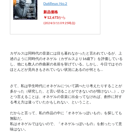
Dutilleux: No.2
新品価格
￥12,673
から
(2024/3/11 09:25時点)
カザルスは同時代の音楽には目も暮れなかったと言われているが、上
述のように同時代のオネゲル（カザルスより16歳下）を評価している
し、他にも数人の作曲家の名前を挙げている。しかし、今日ではその
ほとんどが見向きもされていない状況にあるのが何とも…
さて、私は学生時代にオネゲルについて調べたり考えたりすることが
多かった（研究した、と言い切ることができないのが情けない…）。ひ
とつ言えることは、オネゲルの音楽に出会ってなければ、創作に対す
る考え方は違っていたかもしれない、ということ。
だからと言って、私の作品の中に「オネゲルっぽいもの」を探しても
無駄だ。
私はオネゲルではないので、「オネゲルっぽいもの」を創ったって意
味はない。