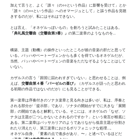
加えて言うと、よく「誰々（の○○という作品）に影響を受けて」とか
「誰々（の○○という作品）へのオマージュとして」と謳う作品を見聴
きするのだが、私にはそれはできない。
とは言え、「オネゲルっぽいもの」を創ろうと試みたことはある。
「典礼風交響曲（交響曲第3番）」
の第二楽章のようなものを…
構築、主題（動機）の操作といったところが彼の音楽の肝だと思って
いる。バッハやベートーヴェンからも多くを得ているオネゲルだが、
当然、バッハやベートーヴェンの音楽をただなぞるようなことはして
いない。
カザルスの言う「因習に囚われすぎていない」と思わせることは、例
えば、
交響曲第４番「バーゼルの喜び」
（カザルスが語ったと思われ
る初期の作品ではないのだが）にも見ることができる。
第一楽章は序奏付きのソナタ楽章と見る向きは多いが、私は、序奏と
される部分が「提示部」であり、ソナタの開始がすでに大きな「展開
部」の開始であると解釈している。そこには、オネゲルの「なぜ、ソ
ナタは主題が二つしかないとされるのですか？」という発言が根底に
ある。第二楽章はパッサカリアのようでありながら低音主題が分割さ
れたり消えたり、第三楽章におけるポリフォニックな処理…。
オネゲル自身、「要素の点で進歩があり、〜」と述べているほどだ