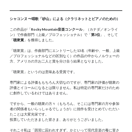
シャコンヌ 〜唱歌「砂山」による（クラリネットとピアノのための）
この作品が「
Rocky Mountain音楽コンクール
」（カナダ／オンライ
ン）で作曲部門（上級／プロフェッショナル）で「
第3位
」、そして
「
聴衆賞
」を獲得しました。
「聴衆賞」は、作曲部門にエントリーした13名（年齢や、一般、上級
／プロフェッショナルなどの区別なく）の作品の中からノルウェーの
方、アメリカの方お二人と賞を分け合う結果となりました。
「聴衆賞」というのは意味ある受賞です。
専門家による評価ももちろん大切なのですが、専門家の評価が聴衆の
評価とイコールになるとは限りません。私は特定の専門家だけのため
に創作しているわけではありません。
ですから、一般の聴衆の方々（もちろん、そこには専門家の方や参加
者の関係者もいらっしゃるでしょうが）に拙作を受けとめていただい
たことは大変光栄です。
投票していただきました皆さま、ありがとうございました。
それこそ私は「因習に囚われすぎず、かといって現代音楽の毒に冒さ