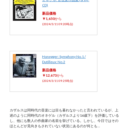
CD)
新品価格
￥1,650
から
(2024/3/11 09:20時点)
Honegger: Symphony No.1 /
Dutilleux: No.2
新品価格
￥12,673
から
(2024/3/11 09:25時点)
カザルスは同時代の音楽には目も暮れなかったと言われているが、上
述のように同時代のオネゲル（カザルスより16歳下）を評価している
し、他にも数人の作曲家の名前を挙げている。しかし、今日ではその
ほとんどが見向きもされていない状況にあるのが何とも…