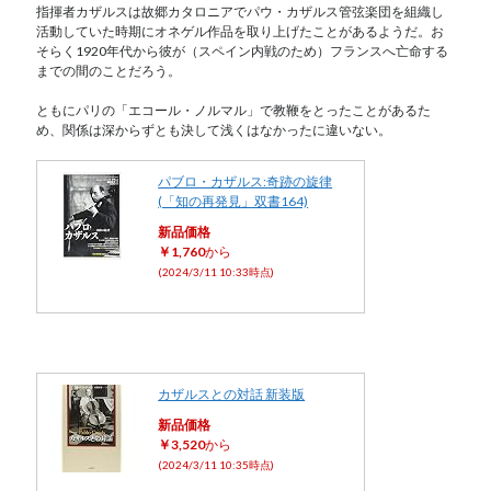
指揮者カザルスは故郷カタロニアでパウ・カザルス管弦楽団を組織し
活動していた時期にオネゲル作品を取り上げたことがあるようだ。お
そらく1920年代から彼が（スペイン内戦のため）フランスへ亡命する
までの間のことだろう。
ともにパリの「エコール・ノルマル」で教鞭をとったことがあるた
め、関係は深からずとも決して浅くはなかったに違いない。
パブロ・カザルス:奇跡の旋律
(「知の再発見」双書164)
新品価格
￥1,760
から
(2024/3/11 10:33時点)
カザルスとの対話 新装版
新品価格
￥3,520
から
(2024/3/11 10:35時点)