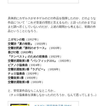
具体的にカザルスがオネゲルのどの作品を指揮したのか、どのような
作品について「これぞ音楽の理想と言えるもの」と語ったのかまでは
まだ調べ尽くしていないのだが、上述の期間から考えるに、初期の作
品ということになろう。
ニガモンの歌
（1917年）
交響詩『夏の牧歌』
（1920年）
交響的黙劇『勝利のオラース』
（1920年）
喜びの歌（1923年）
『テンペスト』のための前奏曲
（1923年）
交響的運動第1番『パシフィック231』
（1923年）
ピアノ小協奏曲
（1924年）
交響的運動第2番『ラグビー』
（1928年）
チェロ協奏曲
（1929年）
交響曲第1番
（1930年）
交響的運動第3番
（1933年）
と、管弦楽作品ならこんなところか…
（チェロ協奏曲を演奏しなかったのだろうか、なんて思ってしまう…）
オネゲル: 管弦楽作品集 (SHM-