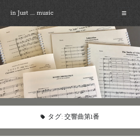
in Just ..... music
open
primary
Sidebar
menu
©︎2018-2025 by Ken’ichi MASAKADO, All rights reserved.
タグ:
交響曲第1番