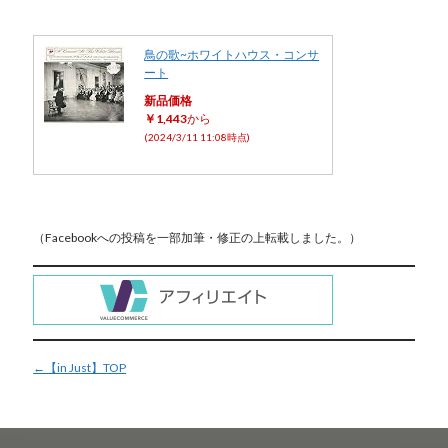
鳥の歌~ホワイトハウス・コンサ
ート
新品価格
￥1,443
から
(2024/3/11 11:08時点)
（Facebookへの投稿を一部加筆・修正の上転載しました。）
←【in Just】TOP