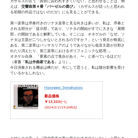
カザルスの言う「因習に囚われすぎていない」と思わせることは、例
えば、
交響曲第４番「バーゼルの喜び」
（カザルスが語ったと思われ
る初期の作品ではないのだが）にも見ることができる。
第一楽章は序奏付きのソナタ楽章と見る向きは多いが、私は、序奏と
される部分が「提示部」であり、ソナタの開始がすでに大きな「展開
部」の開始であると解釈している。そこには、オネゲルの「なぜ、ソ
ナタは主題が二つしかないとされるのですか？」という発言が根底に
ある。第二楽章はパッサカリアのようでありながら低音主題が分割さ
れたり消えたり、第三楽章におけるポリフォニックな処理…。
オネゲル自身、「要素の点で進歩があり、〜」と述べているほどだ
（著書『
私は作曲家である
』より）。
今日演奏される機会は稀だが、今にして思うと、私は随分影響を受け
ているかもしれない。
Honegger: Symphonies
新品価格
￥13,323
から
(2024/3/11 09:26時点)