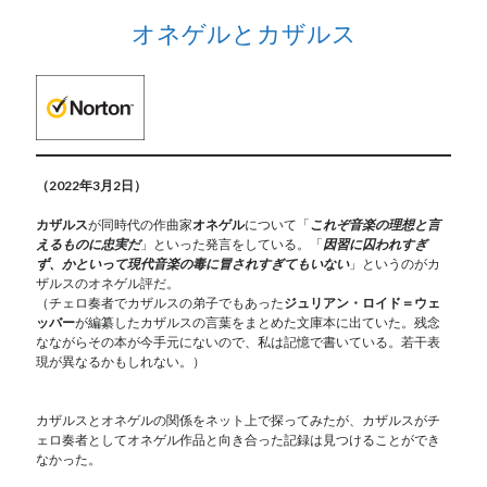
オネゲルとカザルス
（2022年3月2日）
カザルス
が同時代の作曲家
オネゲル
について「
これぞ音楽の理想と言
えるものに忠実だ
」といった発言をしている。「
因習に囚われすぎ
ず、かといって現代音楽の毒に冒されすぎてもいない
」というのがカ
ザルスのオネゲル評だ。
（チェロ奏者でカザルスの弟子でもあった
ジュリアン・ロイド＝ウェ
ッバー
が編纂したカザルスの言葉をまとめた文庫本に出ていた。残念
なながらその本が今手元にないので、私は記憶で書いている。若干表
現が異なるかもしれない。）
カザルスとオネゲルの関係をネット上で探ってみたが、カザルスがチ
ェロ奏者としてオネゲル作品と向き合った記録は見つけることができ
なかった。