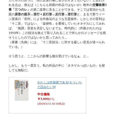
カザルスの言った「現代音楽の毒に冒されすぎてもいない」と思わさ
れる点は、例えば（こちらも初期の作品ではないが）晩年の
交響曲第5
番「三つのレ」
の第二楽章に見ることができる。そこでは冒頭から主
題の
原形の提示→逆行＋反行形→反行形→逆行形
と、まるで新ウィー
ン楽派の「音列」による作曲法のような主題操作。しかしその音列は
「十二音」ではない。「旋律性」を重視していたオネゲルにしてみれ
ば、「無調」音楽を否定しないまでも、時代的に（作曲されたのは
1950年）この技法を敢えて取り入れることで何らかのメッセージを残
そうとしたのではないかと思ってみたり…
（著書（先掲）には、「十二音技法」に対する厳しい意見が述べられ
ている。）
そう思うと、ここからの影響も随分受けているなぁ、と…
しかし、もう一度言う。私の作品の中に「オネゲルっぽいもの」を探
しても無駄だ。
わたしは作曲家である(もういち
ど読みたい9)
中古価格
￥5,890
から
(2024/3/11 10:56時点)