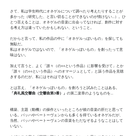
さて、私は学生時代にオネゲルについて調べたり考えたりすることが
多かった（研究した、と言い切ることができないのが情けない…）。ひ
とつ言えることは、オネゲルの音楽に出会ってなければ、創作に対す
る考え方は違っていたかもしれない、ということ。
だからと言って、私の作品の中に「オネゲルっぽいもの」を探しても
無駄だ。
私はオネゲルではないので、「オネゲルっぽいもの」を創ったって意
味はない。
加えて言うと、よく「誰々（の○○という作品）に影響を受けて」とか
「誰々（の○○という作品）へのオマージュとして」と謳う作品を見聴
きするのだが、私にはそれはできない。
とは言え、「オネゲルっぽいもの」を創ろうと試みたことはある。
「典礼風交響曲（交響曲第3番）」
の第二楽章のようなものを…
構築、主題（動機）の操作といったところが彼の音楽の肝だと思って
いる。バッハやベートーヴェンからも多くを得ているオネゲルだが、
当然、バッハやベートーヴェンの音楽をただなぞるようなことはして
いない。