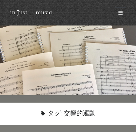
in Just ..... music
open
primary
Sidebar
menu
©︎2018-2025 by Ken’ichi MASAKADO, All rights reserved.
タグ:
交響的運動