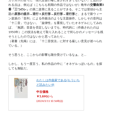
カザルスの言った「現代音楽の毒に冒されすぎてもいない」と思わさ
れる点は、例えば（こちらも初期の作品ではないが）晩年の
交響曲第5
番「三つのレ」
の第二楽章に見ることができる。そこでは冒頭から主
題の
原形の提示→逆行＋反行形→反行形→逆行形
と、まるで新ウィー
ン楽派の「音列」による作曲法のような主題操作。しかしその音列は
「十二音」ではない。「旋律性」を重視していたオネゲルにしてみれ
ば、「無調」音楽を否定しないまでも、時代的に（作曲されたのは
1950年）この技法を敢えて取り入れることで何らかのメッセージを残
そうとしたのではないかと思ってみたり…
（著書（先掲）には、「十二音技法」に対する厳しい意見が述べられ
ている。）
そう思うと、ここからの影響も随分受けているなぁ、と…
しかし、もう一度言う。私の作品の中に「オネゲルっぽいもの」を探
しても無駄だ。
わたしは作曲家である(もういち
ど読みたい9)
中古価格
￥5,890
から
(2024/3/11 10:56時点)