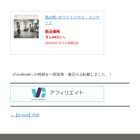
鳥の歌~ホワイトハウス・コンサ
ート
新品価格
￥1,443
から
(2024/3/11 11:08時点)
（Facebookへの投稿を一部加筆・修正の上転載しました。）
←【in Just】TOP