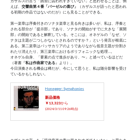
カザルスの言う「因習に囚われすぎていない」と思わせることは、例
えば、
交響曲第４番「バーゼルの喜び」
（カザルスが語ったと思われ
る初期の作品ではないのだが）にも見ることができる。
第一楽章は序奏付きのソナタ楽章と見る向きは多いが、私は、序奏と
される部分が「提示部」であり、ソナタの開始がすでに大きな「展開
部」の開始であると解釈している。そこには、オネゲルの「なぜ、ソ
ナタは主題が二つしかないとされるのですか？」という発言が根底に
ある。第二楽章はパッサカリアのようでありながら低音主題が分割さ
れたり消えたり、第三楽章におけるポリフォニックな処理…。
オネゲル自身、「要素の点で進歩があり、〜」と述べているほどだ
（著書『
私は作曲家である
』より）。
今日演奏される機会は稀だが、今にして思うと、私は随分影響を受け
ているかもしれない。
Honegger: Symphonies
新品価格
￥13,323
から
(2024/3/11 09:26時点)