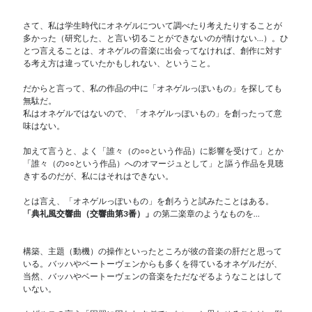
さて、私は学生時代にオネゲルについて調べたり考えたりすることが
多かった（研究した、と言い切ることができないのが情けない…）。ひ
とつ言えることは、オネゲルの音楽に出会ってなければ、創作に対す
る考え方は違っていたかもしれない、ということ。
だからと言って、私の作品の中に「オネゲルっぽいもの」を探しても
無駄だ。
私はオネゲルではないので、「オネゲルっぽいもの」を創ったって意
味はない。
加えて言うと、よく「誰々（の○○という作品）に影響を受けて」とか
「誰々（の○○という作品）へのオマージュとして」と謳う作品を見聴
きするのだが、私にはそれはできない。
とは言え、「オネゲルっぽいもの」を創ろうと試みたことはある。
「典礼風交響曲（交響曲第3番）」
の第二楽章のようなものを…
構築、主題（動機）の操作といったところが彼の音楽の肝だと思って
いる。バッハやベートーヴェンからも多くを得ているオネゲルだが、
当然、バッハやベートーヴェンの音楽をただなぞるようなことはして
いない。