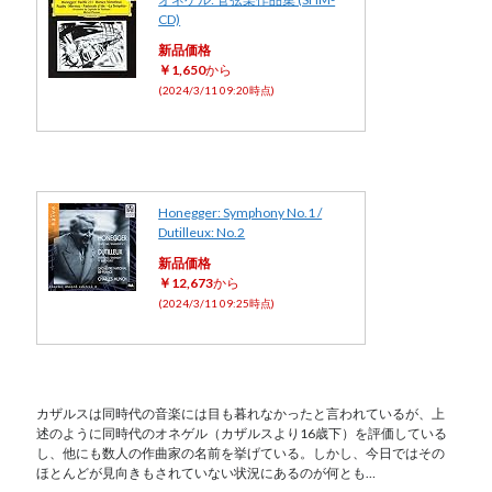
CD)
新品価格
￥1,650
から
(2024/3/11 09:20時点)
Honegger: Symphony No.1 /
Dutilleux: No.2
新品価格
￥12,673
から
(2024/3/11 09:25時点)
カザルスは同時代の音楽には目も暮れなかったと言われているが、上
述のように同時代のオネゲル（カザルスより16歳下）を評価している
し、他にも数人の作曲家の名前を挙げている。しかし、今日ではその
ほとんどが見向きもされていない状況にあるのが何とも…