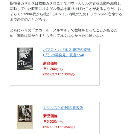
指揮者カザルスは故郷カタロニアでパウ・カザルス管弦楽団を組織し
活動していた時期にオネゲル作品を取り上げたことがあるようだ。お
そらく1920年代から彼が（スペイン内戦のため）フランスへ亡命する
までの間のことだろう。
ともにパリの「エコール・ノルマル」で教鞭をとったことがあるた
め、関係は深からずとも決して浅くはなかったに違いない。
パブロ・カザルス:奇跡の旋律
(「知の再発見」双書164)
新品価格
￥1,760
から
(2024/3/11 10:33時点)
カザルスとの対話 新装版
新品価格
￥3,520
から
(2024/3/11 10:35時点)