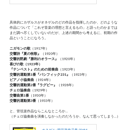
具体的にカザルスがオネゲルのどの作品を指揮したのか、どのような
作品について「これぞ音楽の理想と言えるもの」と語ったのかまでは
まだ調べ尽くしていないのだが、上述の期間から考えるに、初期の作
品ということになろう。
ニガモンの歌
（1917年）
交響詩『夏の牧歌』
（1920年）
交響的黙劇『勝利のオラース』
（1920年）
喜びの歌（1923年）
『テンペスト』のための前奏曲
（1923年）
交響的運動第1番『パシフィック231』
（1923年）
ピアノ小協奏曲
（1924年）
交響的運動第2番『ラグビー』
（1928年）
チェロ協奏曲
（1929年）
交響曲第1番
（1930年）
交響的運動第3番
（1933年）
と、管弦楽作品ならこんなところか…
（チェロ協奏曲を演奏しなかったのだろうか、なんて思ってしまう…）
オネゲル: 管弦楽作品集 (SHM-