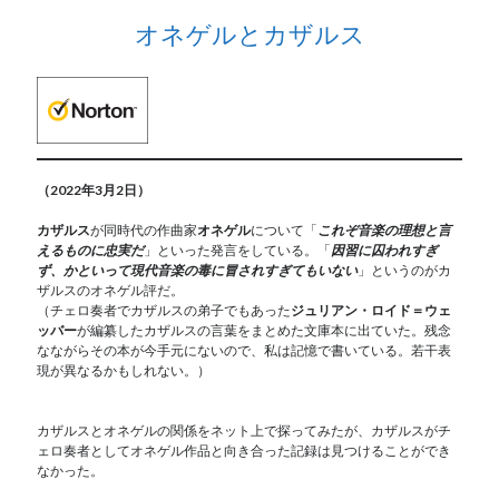
オネゲルとカザルス
（2022年3月2日）
カザルス
が同時代の作曲家
オネゲル
について「
これぞ音楽の理想と言
えるものに忠実だ
」といった発言をしている。「
因習に囚われすぎ
ず、かといって現代音楽の毒に冒されすぎてもいない
」というのがカ
ザルスのオネゲル評だ。
（チェロ奏者でカザルスの弟子でもあった
ジュリアン・ロイド＝ウェ
ッバー
が編纂したカザルスの言葉をまとめた文庫本に出ていた。残念
なながらその本が今手元にないので、私は記憶で書いている。若干表
現が異なるかもしれない。）
カザルスとオネゲルの関係をネット上で探ってみたが、カザルスがチ
ェロ奏者としてオネゲル作品と向き合った記録は見つけることができ
なかった。