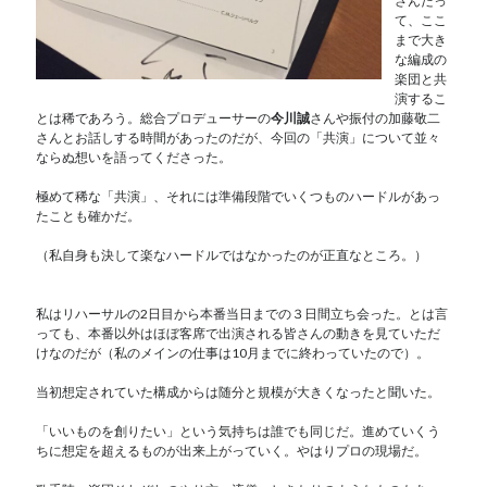
さんだっ
て、ここ
まで大き
な編成の
楽団と共
演するこ
とは稀であろう。総合プロデューサーの
今川誠
さんや振付の加藤敬二
さんとお話しする時間があったのだが、今回の「共演」について並々
ならぬ想いを語ってくださった。
極めて稀な「共演」、それには準備段階でいくつものハードルがあっ
たことも確かだ。
（私自身も決して楽なハードルではなかったのが正直なところ。）
私はリハーサルの2日目から本番当日までの３日間立ち会った。とは言
っても、本番以外はほぼ客席で出演される皆さんの動きを見ていただ
けなのだが（私のメインの仕事は10月までに終わっていたので）。
当初想定されていた構成からは随分と規模が大きくなったと聞いた。
「いいものを創りたい」という気持ちは誰でも同じだ。進めていくう
ちに想定を超えるものが出来上がっていく。やはりプロの現場だ。