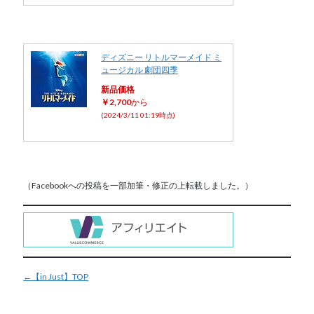
ディズニー リトルマーメイド ミ
ュージカル 劇団四季
新品価格
￥2,700
から
(2024/3/11 01:19時点)
（Facebookへの投稿を一部加筆・修正の上転載しました。）
←【in Just】TOP