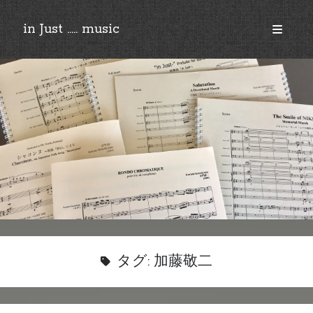
in Just ..... music
open
primary
Sidebar
menu
©︎2018-2025 by Ken’ichi MASAKADO, All rights reserved.
タグ:
加藤敬二