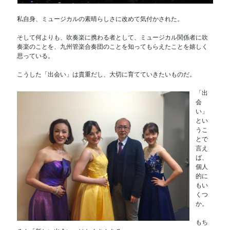
私自身、ミュージカルの素晴らしさに改めて気付かされた。
そして何よりも、吹奏楽に携わる者として、ミュージカル関係者に吹
奏楽のことを、九州管楽合奏団のことを知ってもらえたことを嬉しく
思っている。
こうした「出会い」は貴重だし、大切に育てていきたいものだ。
「出
会
い」
とい
うこ
とで
言え
ば、
個人
的に
もい
くつ
か。
もち