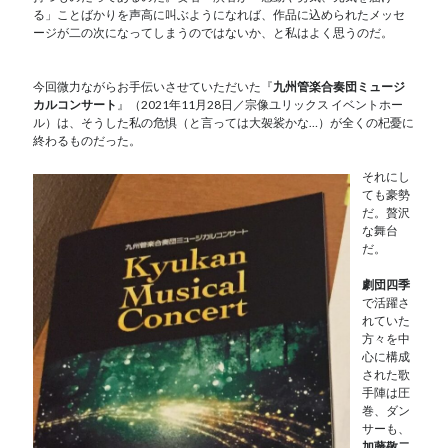
る」ことばかりを声高に叫ぶようになれば、作品に込められたメッセ
ージが二の次になってしまうのではないか、と私はよく思うのだ。
今回微力ながらお手伝いさせていただいた『
九州管楽合奏団ミュージ
カルコンサート
』（2021年11月28日／宗像ユリックス イベントホー
ル）は、そうした私の危惧（と言っては大袈裟かな…）が全くの杞憂に
終わるものだった。
それにし
ても豪勢
だ。贅沢
な舞台
だ。
劇団四季
で活躍さ
れていた
方々を中
心に構成
された歌
手陣は圧
巻、ダン
サーも、
加藤敬二