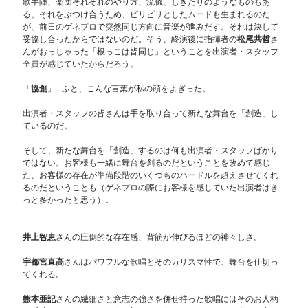
歌手陣、楽団それぞれのやり方、流儀、しきたりのようなものもあ
る。それをぶつけ合うため、ピリピリとしたムードも生まれるのだ
が、前日のゲネプロで突然同じ方向に音楽が進みだす。それは決して
妥協し合ったからではないのだ。そう、終演後に指揮者の
松尾共哲
さ
んがおっしゃった「根っこは皆同じ」ということを出演者・スタッフ
全員が感じていたからだろう。
「
協創
」…ふと、こんな言葉が私の頭をよぎった。
出演者・スタッフの皆さんは手を取り合って新たな舞台を「創造」し
ているのだ。
そして、新たな舞台を「創造」するのは何も出演者・スタッフばかり
ではない。お客様も一緒に舞台を創るのだということを改めて感じ
た、お客様の存在が準備段階のいくつものハードルを超えさせてくれ
るのだということも（ゲネプロの際にお客様を感じていた出演者はき
っと多かったと思う）。
井上智恵
さんの圧倒的な存在感、背筋が伸びるほどの神々しさ。
宇都宮直高
さんはパワフルな歌唱とそのカリスマ性で、舞台を仕切っ
てくれる。
熊本亜記
さんの繊細さと意志の強さを併せ持った歌唱にはそのお人柄