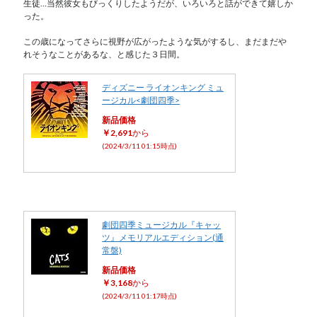
生徒…当然彼女もびっくりしたようだが、いろいろと話ができて嬉しか
った。
この歳になってさらに視野が広がったような気がするし、まだまだや
れそうなことがあるな、と感じた３日間。
ディズニー ライオンキング ミュ
ージカル<劇団四季>
新品価格
￥2,691
から
(2024/3/11 01:15時点)
劇団四季ミュージカル『キャッ
ツ』メモリアルエディション(通
常盤)
新品価格
￥3,168
から
(2024/3/11 01:17時点)