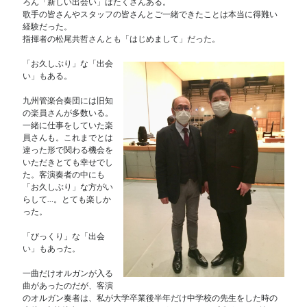
ろん「新しい出会い」はたくさんある。
歌手の皆さんやスタッフの皆さんとご一緒できたことは本当に得難い
経験だった。
指揮者の松尾共哲さんとも「はじめまして」だった。
「お久しぶり」な「出会
い」もある。
九州管楽合奏団には旧知
の楽員さんが多数いる。
一緒に仕事をしていた楽
員さんも。これまでとは
違った形で関わる機会を
いただきとても幸せでし
た。客演奏者の中にも
「お久しぶり」な方がい
らして…。とても楽しか
った。
「びっくり」な「出会
い」もあった。
一曲だけオルガンが入る
曲があったのだが、客演
のオルガン奏者は、私が大学卒業後半年だけ中学校の先生をした時の