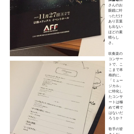
さんのお
眼鏡に叶
っただけ
あり言葉
も出ない
ほどの素
晴らし
さ。
吹奏楽の
コンサー
トで、こ
こまで本
格的に、
「ミュー
ジカル」
に特化し
たコンサ
ートは極
めて稀で
はないだ
ろうか？
歌手の皆