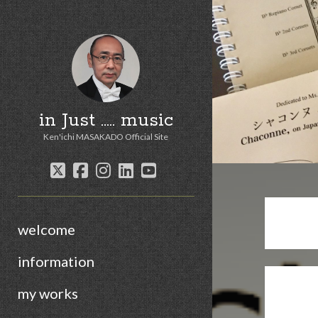
in Just ..... music
Ken'ichi MASAKADO Official Site
twitter
facebook
instagram
linkedin
youtube
welcome
information
my works