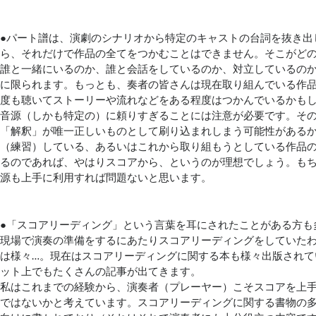
●パート譜は、演劇のシナリオから特定のキャストの台詞を抜き出
ら、それだけで作品の全てをつかむことはできません。そこがど
誰と一緒にいるのか、誰と会話をしているのか、対立しているの
に限られます。もっとも、奏者の皆さんは現在取り組んでいる作
度も聴いてストーリーや流れなどをある程度はつかんでいるかも
音源（しかも特定の）に頼りすぎることには注意が必要です。そ
「解釈」が唯一正しいものとして刷り込まれしまう可能性がある
（練習）している、あるいはこれから取り組もうとしている作品
るのであれば、やはりスコアから、というのが理想でしょう。も
源も上手に利用すれば問題ないと思います。
●「スコアリーディング」という言葉を耳にされたことがある方も
現場で演奏の準備をするにあたりスコアリーディングをしていた
は様々…。現在はスコアリーディングに関する本も様々出版されて
ット上でもたくさんの記事が出てきます。
私はこれまでの経験から、演奏者（プレーヤー）こそスコアを上
ではないかと考えています。スコアリーディングに関する書物の