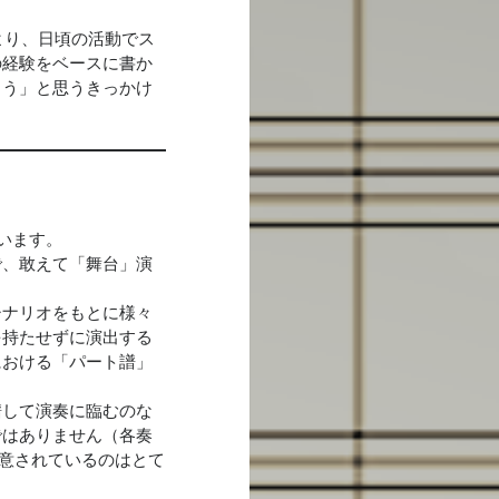
案により、日頃の活動でス
の経験をベースに書か
よう」と思うきっかけ
います。
で、敢えて「舞台」演
シナリオをもとに様々
を持たせずに演出する
における「パート譜」
譜して演奏に臨むのな
ではありません（各奏
意されているのはとて