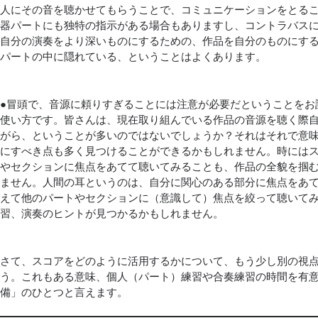
人にその音を聴かせてもらうことで、コミュニケーションをとる
器パートにも独特の指示がある場合もありますし、コントラバスに
自分の演奏をより深いものにするための、作品を自分のものにす
パートの中に隠れている、ということはよくあります。
●冒頭で、音源に頼りすぎることには注意が必要だということをお
使い方です。皆さんは、現在取り組んでいる作品の音源を聴く際
がら、ということが多いのではないでしょうか？それはそれで意
にすべき点も多く見つけることができるかもしれません。時には
やセクションに焦点をあてて聴いてみることも、作品の全貌を掴
ません。人間の耳というのは、自分に関心のある部分に焦点をあ
えて他のパートやセクションに（意識して）焦点を絞って聴いて
習、演奏のヒントが見つかるかもしれません。
さて、スコアをどのように活用するかについて、もう少し別の視
う。これもある意味、個人（パート）練習や合奏練習の時間を有
備」のひとつと言えます。