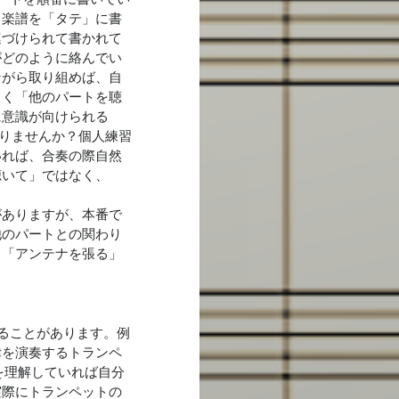
、楽譜を「タテ」に書
連づけられて書かれて
がどのように絡んでい
ながら取り組めば、自
よく「他のパートを聴
に意識が向けられる
りませんか？個人練習
いれば、合奏の際自然
聴いて」ではなく、
がありますが、本番で
他のパートとの関わり
も「アンテナを張る」
ることがあります。例
律を演奏するトランペ
かを理解していれば自分
実際にトランペットの