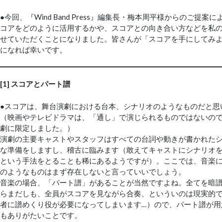
●今回、『Wind Band Press』編集長・梅本周平様からのご提
コアをどのように活用するかや、スコアとの向き合い方などを私
せていただくことになりました。皆さんが「スコアを手にしてみ
になれば幸いです。
[1] スコアとパート譜
●スコアは、舞台演劇における台本、シナリオのようなものだと思
（映画やテレビドラマは、「通し」で演じられるものではないの
劇に限定しました。）
演劇の主要キャストやスタッフはすべての台詞や動きが書かれた
な準備をしますし、稽古に臨みます（敢えてキャストにシナリオ
という手法をとることも稀にあるようですが）。ここでは、音楽
のようなものはまず存在しないと言っていいでしょう。
音楽の場合、「パート譜」があることが当然ですよね。全てを暗
らまだしも、全員がスコアを見ながら合奏、といういのは現実的
者に譜めくり役が必要になってしまいます…）ので、パート譜が用
もありがたいことです。