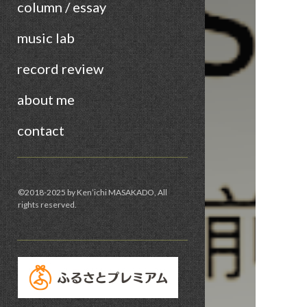
column / essay
music lab
record review
about me
contact
Sidebar
©︎2018-2025 by Ken’ichi MASAKADO, All
rights reserved.