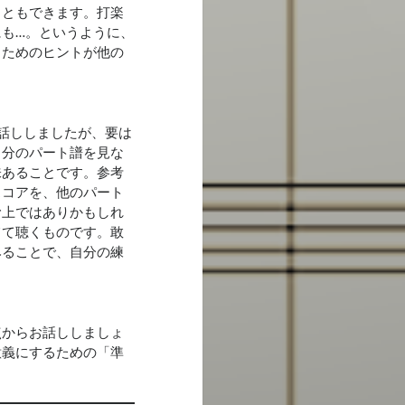
こともできます。打楽
も…。というように、
るためのヒントが他の
話ししましたが、要は
自分のパート譜を見な
味あることです。参考
スコアを、他のパート
む上ではありかもしれ
てて聴くものです。敢
みることで、自分の練
点からお話ししましょ
意義にするための「準