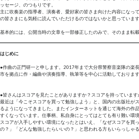
ッセージ、のつもりです。
主に吹奏楽の指導者、演奏者、愛好家の皆さま向けた内容になっ
の皆さまにも気軽に読んでいただけるのではないかと思っていま
基本的には、公開当時の文章を一部修正したのみで、そのまま転
はじめに
●作曲の正門研一と申します。2017年まで大分県警察音楽隊の楽
市を拠点に作・編曲や演奏指導、執筆等を中心に活動しておりま
●皆さんはスコアを見たことがありますか？スコアを持っています
最近は「今こそスコアを買って勉強しよう」と、国内の出版社が
るようになってきました。またインターネットを通じて海外の作
すくなっています。仕事柄、私自身にとってはとても有り難い環
スコアが入手しやすい環境になったとはいえ、「なぜスコアを買
の？」「どんな勉強したらいいの？」と思われる方もいらっしゃ