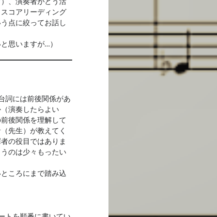
す）、演奏者がどう活
、スコアリーディング
いう点に絞ってお話し
と思いますが…）
台詞には前後関係があ
か（演奏したらよい
の前後関係を理解して
者（先生）が教えてく
揮者の役目ではありま
まうのは少々もったい
いところにまで踏み込
ートを順番に書いてい