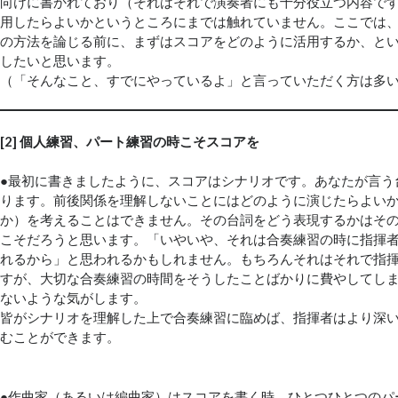
向けに書かれており（それはそれで演奏者にも十分役立つ内容で
用したらよいかというところにまでは触れていません。ここでは
の方法を論じる前に、まずはスコアをどのように活用するか、と
したいと思います。
（「そんなこと、すでにやっているよ」と言っていただく方は多い
[2] 個人練習、パート練習の時こそスコアを
●最初に書きましたように、スコアはシナリオです。あなたが言う
ります。前後関係を理解しないことにはどのように演じたらよい
か）を考えることはできません。その台詞をどう表現するかはそ
こそだろうと思います。「いやいや、それは合奏練習の時に指揮
れるから」と思われるかもしれません。もちろんそれはそれで指
すが、大切な合奏練習の時間をそうしたことばかりに費やしてし
ないような気がします。
皆がシナリオを理解した上で合奏練習に臨めば、指揮者はより深
むことができます。
●作曲家（あるいは編曲家）はスコアを書く時、ひとつひとつのパ