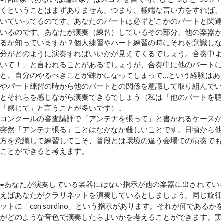
くということはまずありません。つまり、極端な言い方をすれば
いていってるのです。あなたのパートは必ずどこかのパートと関
いるのです。あなたが演奏（練習）しているその部分、他の楽器
るか知っていますか？個人練習やパート練習の時にそれを意識し
分がどのように演奏すればいいかが見えてくるでしょう。合奏中
いて！」と言われることがあるでしょうが、合奏中に他のパート
と、自分のやるべきことが疎かになってしまって…という経験はあ
やパート練習の時から他のパートとの関係を意識して取り組んで
とそれらを感じながら演奏できるでしょう（私は「他のパートを
「感じて」と言うことが多いです）。
コンクールの審査講評で「アンテナを張って」と書かれるケース
突然「アンテナ張る」ことはなかなか難しいことです。日頃から
方を意識して練習してこそ、普段とは環境の違う会場での演奏で
ことができると考えます。
●あなたが演奏している楽器にはない指示が他の楽器に出されてい
えばあなたがクラリネットを演奏しているとしましょう。同じ旋
ットに「con sordino」という指示があります。それが何である
がどのような音色で演奏したらよいかを考えることができます。