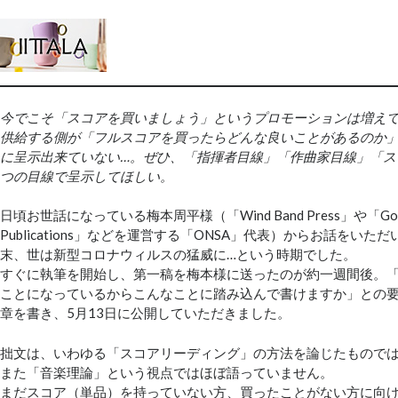
今でこそ「スコアを買いましょう」というプロモーションは増え
供給する側が「フルスコアを買ったらどんな良いことがあるのか
に呈示出来ていない…。ぜひ、「指揮者目線」「作曲家目線」「ス
つの目線で呈示してほしい。
日頃お世話になっている梅本周平様（「Wind Band Press」や「Golde
Publications」などを運営する「ONSA」代表）からお話をいただ
末、世は新型コロナウィルスの猛威に…という時期でした。
すぐに執筆を開始し、第一稿を梅本様に送ったのが約一週間後。
ことになっているからこんなことに踏み込んで書けますか」との
章を書き、5月13日に公開していただきました。
拙文は、いわゆる「スコアリーディング」の方法を論じたもので
また「音楽理論」という視点ではほぼ語っていません。
まだスコア（単品）を持っていない方、買ったことがない方に向