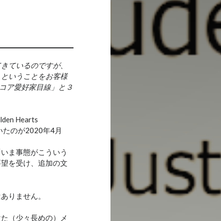
てきているのですが、
」ということをお客様
コア愛好家目線」と３
n Hearts
いたのが2020年4月
「いま事態がこういう
要望を受け、追加の文
はありません。
けた（少々長めの）メ