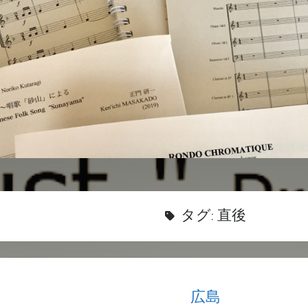
タグ:
直後
広島