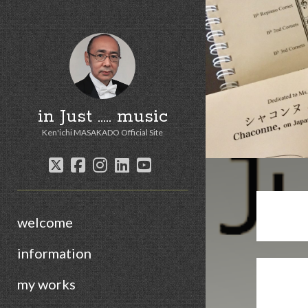
in Just ..... music
Ken'ichi MASAKADO Official Site
twitter
facebook
instagram
linkedin
youtube
welcome
information
my works