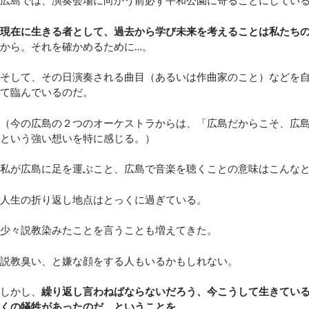
広島では、演奏会場に向かう前必ず平和公園に寄ることにしてい
現在に生きる者として、過去から学び未来を考えることは私たち
から。それを確かめるために…。
そして、その日演奏される曲目（あるいは作曲家のこと）などを
て臨んでいるのだ。
（今の広島の２つのオーケストラからは、「広島だからこそ、広
という強い想いを特に感じる。）
私が広島に足を運ぶこと、広島で音楽を聴くことの意味はこんな
人生の折り返し地点はとっくに過ぎている。
少々説教染みたことを言うことも増えてきた。
説教臭い、と嫌な顔をする人もいるかもしれない。
しかし、
繰り返し言わねばならないだろう、今こうして生きてい
くの犠牲があったのだ、ということを
。