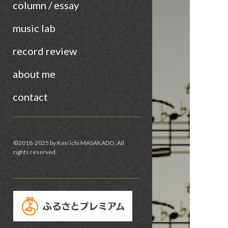
column / essay
music lab
record review
about me
contact
Sidebar
©︎2018-2025 by Ken’ichi MASAKADO, All
rights reserved.