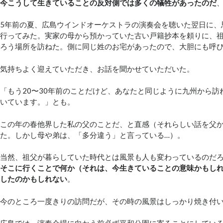
今こうして生きていることの反対側では多くの犠牲があったのだ
5年前の夏、広島ウインドオーケストラの演奏会を聴いた翌日に、
行ってみた。実家の母から預かっていた古い戸籍抄本を頼りに、
ろう場所を訪ねた。側に同じ姓のお宅があったので、大胆にも呼
気持ちよく迎えていただき、お話を聞かせていただいた。
「もう20〜30年前のことだけど、あなたと同じように九州から訪
いています。」とも。
この年の春他界した私の父のことだ、と直感（それらしい話を父
た。しかし母や弟は、「多分違う」と言っている…）。
当然、祖父が暮らしていた時代とは風景も人も変わっているのだ
そこに行くことで何か（それは、今生きていることの意味かもし
したのかもしれない
。
今のところ一度きりの訪問だが、その時の風景はしっかり焼き付