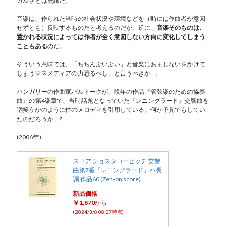
カルさとは無縁だ。
音楽は、作られた当時の社会状況や環境などを（時には作曲者が意図
せずとも）反映するものだと考えるのだが、逆に、
音楽そのものは、
置かれる状況によっては作者が全く意図しない方向に変化してしまう
こともある
のだ。
そういう意味では、「ちちんぷいぷい」と音楽におまじないをかけて
しまうマスメディアの力恐るべし、と言うべきか…。
ハンガリーの作曲家バルトークが、晩年の作品『管弦楽のための協奏
曲』の第4楽章で、当時話題となっていた『レニングラード』交響曲を
嘲笑うかのように件のメロディを引用している。何か予見でもしてい
たのだろうか…？
(2006年)
スコア ショスタコービッチ 交響
曲第7番「レニングラード」ハ長
調 作品60 (Zen‐on score)
新品価格
￥1,870
から
(2024/3/8 08:27時点)