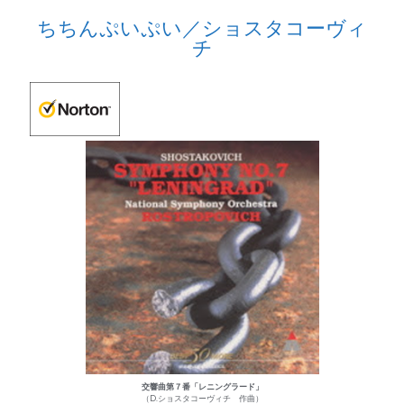
ちちんぷいぷい／ショスタコーヴィ
チ
交響曲第７番「レニングラード」
（D.ショスタコーヴィチ 作曲）