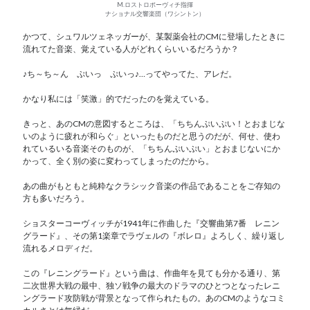
M.ロストロポーヴィチ指揮
ナショナル交響楽団（ワシントン）
かつて、シュワルツェネッガーが、某製薬会社のCMに登場したときに
流れてた音楽、覚えている人がどれくらいいるだろうか？
♪ち～ち～ん ぷいっ ぷいっ♪…ってやってた、アレだ。
かなり私には「笑激」的でだったのを覚えている。
きっと、あのCMの意図するところは、「ちちんぷいぷい！とおまじな
いのように疲れが和らぐ」といったものだと思うのだが、何せ、使わ
れているいる音楽そのものが、「ちちんぷいぷい」とおまじないにか
かって、全く別の姿に変わってしまったのだから。
あの曲がもともと純粋なクラシック音楽の作品であることをご存知の
方も多いだろう。
ショスターコーヴィッチが1941年に作曲した『交響曲第7番 レニン
グラード』、その第1楽章でラヴェルの『ボレロ』よろしく、繰り返し
流れるメロディだ。
この『レニングラード』という曲は、作曲年を見ても分かる通り、第
二次世界大戦の最中、独ソ戦争の最大のドラマのひとつとなったレニ
ングラード攻防戦が背景となって作られたもの。あのCMのようなコミ