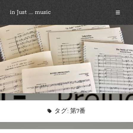
in Just ..... music
open
primary
Sidebar
menu
©︎2018-2025 by Ken’ichi MASAKADO, All rights reserved.
タグ:
第7番