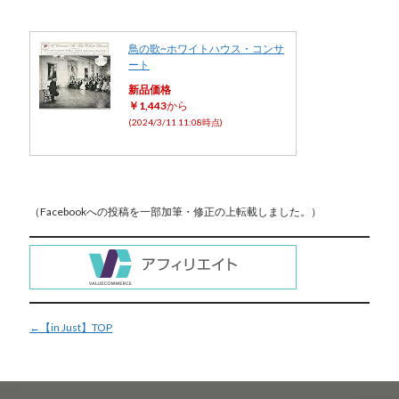
鳥の歌~ホワイトハウス・コンサ
ート
新品価格
￥1,443
から
(2024/3/11 11:08時点)
（Facebookへの投稿を一部加筆・修正の上転載しました。）
←【in Just】TOP