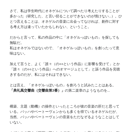
さて、私は学生時代にオネゲルについて調べたり考えたりすることが
多かった（研究した、と言い切ることができないのが情けない…）。ひ
とつ言えることは、オネゲルの音楽に出会ってなければ、創作に対す
る考え方は違っていたかもしれない、ということ。
だからと言って、私の作品の中に「オネゲルっぽいもの」を探しても
無駄だ。
私はオネゲルではないので、「オネゲルっぽいもの」を創ったって意
味はない。
加えて言うと、よく「誰々（の○○という作品）に影響を受けて」とか
「誰々（の○○という作品）へのオマージュとして」と謳う作品を見聴
きするのだが、私にはそれはできない。
とは言え、「オネゲルっぽいもの」を創ろうと試みたことはある。
「典礼風交響曲（交響曲第3番）」
の第二楽章のようなものを…
構築、主題（動機）の操作といったところが彼の音楽の肝だと思って
いる。バッハやベートーヴェンからも多くを得ているオネゲルだが、
当然、バッハやベートーヴェンの音楽をただなぞるようなことはして
いない。