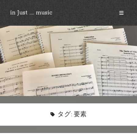
in Just ..... music
open
primary
Sidebar
menu
©︎2018-2025 by Ken’ichi MASAKADO, All rights reserved.
タグ:
要素