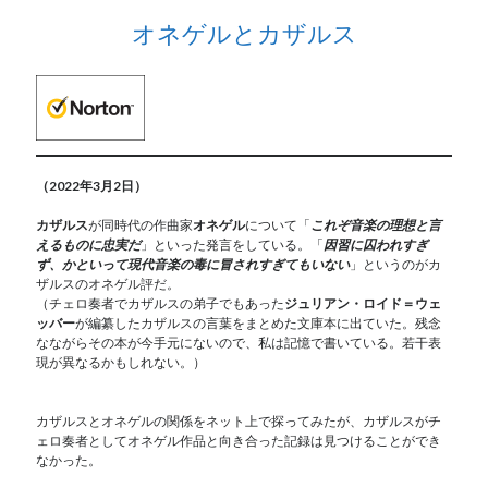
オネゲルとカザルス
（2022年3月2日）
カザルス
が同時代の作曲家
オネゲル
について「
これぞ音楽の理想と言
えるものに忠実だ
」といった発言をしている。「
因習に囚われすぎ
ず、かといって現代音楽の毒に冒されすぎてもいない
」というのがカ
ザルスのオネゲル評だ。
（チェロ奏者でカザルスの弟子でもあった
ジュリアン・ロイド＝ウェ
ッバー
が編纂したカザルスの言葉をまとめた文庫本に出ていた。残念
なながらその本が今手元にないので、私は記憶で書いている。若干表
現が異なるかもしれない。）
カザルスとオネゲルの関係をネット上で探ってみたが、カザルスがチ
ェロ奏者としてオネゲル作品と向き合った記録は見つけることができ
なかった。