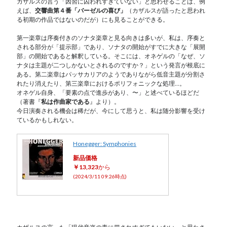
カザルスの言う「因習に囚われすぎていない」と思わせることは、例
えば、
交響曲第４番「バーゼルの喜び」
（カザルスが語ったと思われ
る初期の作品ではないのだが）にも見ることができる。
第一楽章は序奏付きのソナタ楽章と見る向きは多いが、私は、序奏と
される部分が「提示部」であり、ソナタの開始がすでに大きな「展開
部」の開始であると解釈している。そこには、オネゲルの「なぜ、ソ
ナタは主題が二つしかないとされるのですか？」という発言が根底に
ある。第二楽章はパッサカリアのようでありながら低音主題が分割さ
れたり消えたり、第三楽章におけるポリフォニックな処理…。
オネゲル自身、「要素の点で進歩があり、〜」と述べているほどだ
（著書『
私は作曲家である
』より）。
今日演奏される機会は稀だが、今にして思うと、私は随分影響を受け
ているかもしれない。
Honegger: Symphonies
新品価格
￥13,323
から
(2024/3/11 09:26時点)