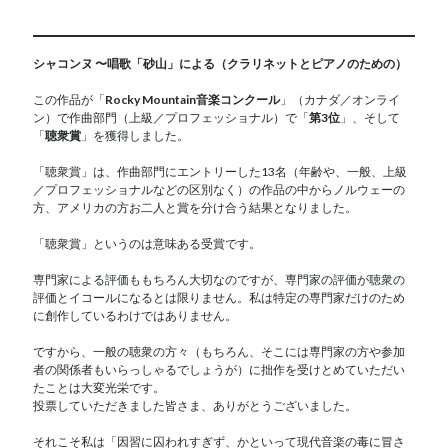
シャコンヌ 〜唱歌「砂山」による（クラリネットとピアノのための）
この作品が「
Rocky Mountain音楽コンクール
」（カナダ／オンライ
ン）で作曲部門（上級／プロフェッショナル）で「
第3位
」、そして
「
聴衆賞
」を獲得しました。
「聴衆賞」は、作曲部門にエントリーした13名（年齢や、一般、上級
／プロフェッショナルなどの区別なく）の作品の中からノルウェーの
方、アメリカの方お二人と賞を分け合う結果となりました。
「聴衆賞」というのは意味ある受賞です。
専門家による評価ももちろん大切なのですが、専門家の評価が聴衆の
評価とイコールになるとは限りません。私は特定の専門家だけのため
に創作しているわけではありません。
ですから、一般の聴衆の方々（もちろん、そこには専門家の方や参加
者の関係者もいらっしゃるでしょうが）に拙作を受けとめていただい
たことは大変光栄です。
投票していただきました皆さま、ありがとうございました。
それこそ私は「因習に囚われすぎず、かといって現代音楽の毒に冒さ