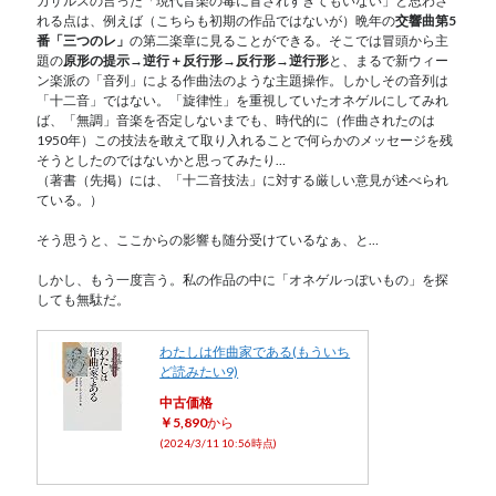
カザルスの言った「現代音楽の毒に冒されすぎてもいない」と思わさ
れる点は、例えば（こちらも初期の作品ではないが）晩年の
交響曲第5
番「三つのレ」
の第二楽章に見ることができる。そこでは冒頭から主
題の
原形の提示→逆行＋反行形→反行形→逆行形
と、まるで新ウィー
ン楽派の「音列」による作曲法のような主題操作。しかしその音列は
「十二音」ではない。「旋律性」を重視していたオネゲルにしてみれ
ば、「無調」音楽を否定しないまでも、時代的に（作曲されたのは
1950年）この技法を敢えて取り入れることで何らかのメッセージを残
そうとしたのではないかと思ってみたり…
（著書（先掲）には、「十二音技法」に対する厳しい意見が述べられ
ている。）
そう思うと、ここからの影響も随分受けているなぁ、と…
しかし、もう一度言う。私の作品の中に「オネゲルっぽいもの」を探
しても無駄だ。
わたしは作曲家である(もういち
ど読みたい9)
中古価格
￥5,890
から
(2024/3/11 10:56時点)