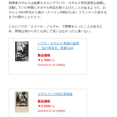
指揮者カザルスは故郷カタロニアでパウ・カザルス管弦楽団を組織し
活動していた時期にオネゲル作品を取り上げたことがあるようだ。お
そらく1920年代から彼が（スペイン内戦のため）フランスへ亡命する
までの間のことだろう。
ともにパリの「エコール・ノルマル」で教鞭をとったことがあるた
め、関係は深からずとも決して浅くはなかったに違いない。
パブロ・カザルス:奇跡の旋律
(「知の再発見」双書164)
新品価格
￥1,760
から
(2024/3/11 10:33時点)
カザルスとの対話 新装版
新品価格
￥3,520
から
(2024/3/11 10:35時点)