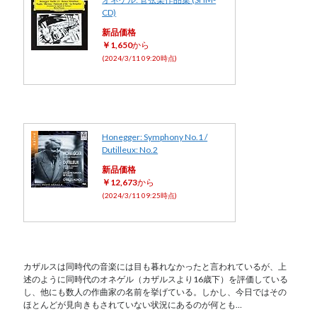
CD)
新品価格
￥1,650
から
(2024/3/11 09:20時点)
Honegger: Symphony No.1 /
Dutilleux: No.2
新品価格
￥12,673
から
(2024/3/11 09:25時点)
カザルスは同時代の音楽には目も暮れなかったと言われているが、上
述のように同時代のオネゲル（カザルスより16歳下）を評価している
し、他にも数人の作曲家の名前を挙げている。しかし、今日ではその
ほとんどが見向きもされていない状況にあるのが何とも…