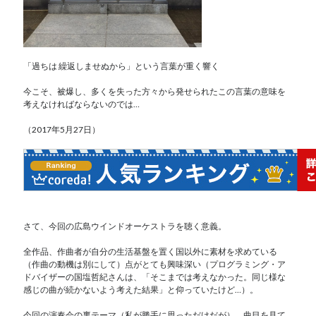
「過ちは 繰返しませぬから」という言葉が重く響く
今こそ、被爆し、多くを失った方々から発せられたこの言葉の意味を
考えなければならないのでは…
（2017年5月27日）
さて、今回の広島ウインドオーケストラを聴く意義。
全作品、作曲者が自分の生活基盤を置く国以外に素材を求めている
（作曲の動機は別にして）点がとても興味深い（プログラミング・ア
ドバイザーの国塩哲紀さんは、「そこまでは考えなかった。同じ様な
感じの曲が続かないよう考えた結果」と仰っていたけど…）。
今回の演奏会の裏テーマ（私が勝手に思っただけだが）、曲目を見て