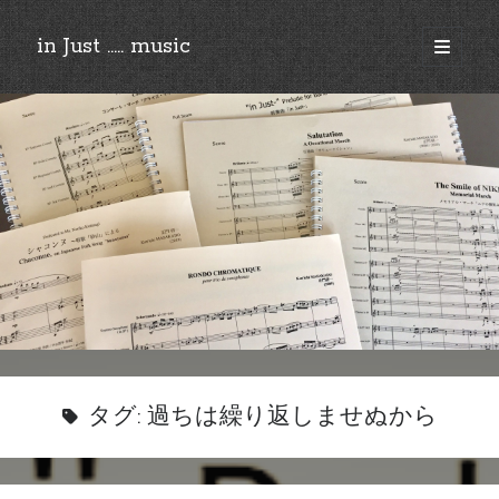
in Just ..... music
open
primary
Sidebar
menu
©︎2018-2025 by Ken’ichi MASAKADO, All rights reserved.
タグ:
過ちは繰り返しませぬから