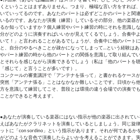
くということはまずありません。つまり、極端な言い方をすれば
いていってるのです。あなたのパートは必ずどこかのパートと関
いるのです。あなたが演奏（練習）しているその部分、他の楽器
るか知っていますか？個人練習やパート練習の時にそれを意識し
分がどのように演奏すればいいかが見えてくるでしょう。合奏中
いて！」と言われることがあるでしょうが、合奏中に他のパート
と、自分のやるべきことが疎かになってしまって…という経験はあ
やパート練習の時から他のパートとの関係を意識して取り組んで
とそれらを感じながら演奏できるでしょう（私は「他のパートを
「感じて」と言うことが多いです）。
コンクールの審査講評で「アンテナを張って」と書かれるケース
突然「アンテナ張る」ことはなかなか難しいことです。日頃から
方を意識して練習してこそ、普段とは環境の違う会場での演奏で
ことができると考えます。
●あなたが演奏している楽器にはない指示が他の楽器に出されてい
えばあなたがクラリネットを演奏しているとしましょう。同じ旋
ットに「con sordino」という指示があります。それが何である
がどのような音色で演奏したらよいかを考えることができます。