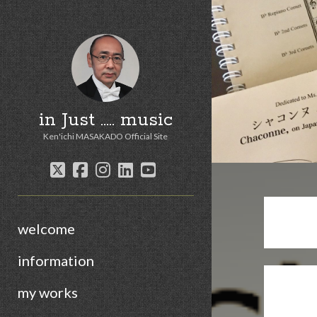
in Just ..... music
Ken'ichi MASAKADO Official Site
twitter
facebook
instagram
linkedin
youtube
welcome
information
my works