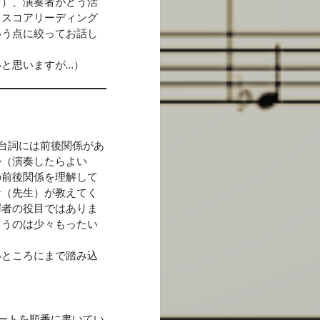
す）、演奏者がどう活
、スコアリーディング
いう点に絞ってお話し
と思いますが…）
台詞には前後関係があ
か（演奏したらよい
の前後関係を理解して
者（先生）が教えてく
揮者の役目ではありま
まうのは少々もったい
いところにまで踏み込
ートを順番に書いてい