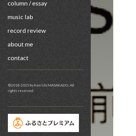
column / essay
music lab
record review
about me
contact
Sidebar
©︎2018-2025 by Ken’ichi MASAKADO, All
rights reserved.