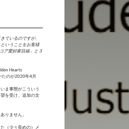
てきているのですが、
」ということをお客様
コア愛好家目線」と３
n Hearts
いたのが2020年4月
「いま事態がこういう
要望を受け、追加の文
はありません。
けた（少々長めの）メ