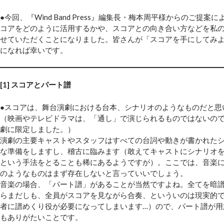
●今回、『Wind Band Press』編集長・梅本周平様からのご提
コアをどのように活用するかや、スコアとの向き合い方などを私
せていただくことになりました。皆さんが「スコアを手にしてみ
になれば幸いです。
[1] スコアとパート譜
●スコアは、舞台演劇における台本、シナリオのようなものだと思
（映画やテレビドラマは、「通し」で演じられるものではないの
劇に限定しました。）
演劇の主要キャストやスタッフはすべての台詞や動きが書かれた
な準備をしますし、稽古に臨みます（敢えてキャストにシナリオ
という手法をとることも稀にあるようですが）。ここでは、音楽
のようなものはまず存在しないと言っていいでしょう。
音楽の場合、「パート譜」があることが当然ですよね。全てを暗
らまだしも、全員がスコアを見ながら合奏、といういのは現実的
者に譜めくり役が必要になってしまいます…）ので、パート譜が用
もありがたいことです。