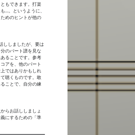
こともできます。打楽
も…。というように、
るためのヒントが他の
話ししましたが、要は
自分のパート譜を見な
味あることです。参考
スコアを、他のパート
む上ではありかもしれ
てて聴くものです。敢
みることで、自分の練
点からお話ししましょ
意義にするための「準