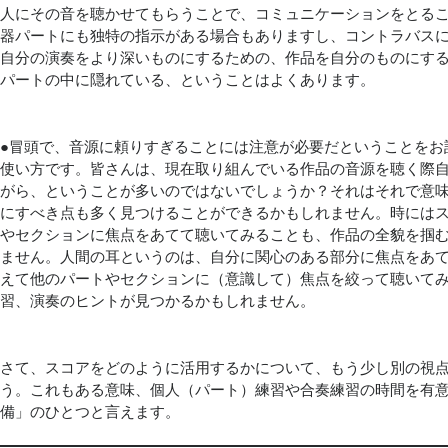
人にその音を聴かせてもらうことで、コミュニケーションをとる
器パートにも独特の指示がある場合もありますし、コントラバスに
自分の演奏をより深いものにするための、作品を自分のものにす
パートの中に隠れている、ということはよくあります。
●冒頭で、音源に頼りすぎることには注意が必要だということをお
使い方です。皆さんは、現在取り組んでいる作品の音源を聴く際
がら、ということが多いのではないでしょうか？それはそれで意
にすべき点も多く見つけることができるかもしれません。時には
やセクションに焦点をあてて聴いてみることも、作品の全貌を掴
ません。人間の耳というのは、自分に関心のある部分に焦点をあ
えて他のパートやセクションに（意識して）焦点を絞って聴いて
習、演奏のヒントが見つかるかもしれません。
さて、スコアをどのように活用するかについて、もう少し別の視
う。これもある意味、個人（パート）練習や合奏練習の時間を有
備」のひとつと言えます。