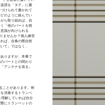
、楽譜を「タテ」に書
連づけられて書かれて
がどのように絡んでい
ながら取り組めば、自
よく「他のパートを聴
に意識が向けられる
りませんか？個人練習
いれば、合奏の際自然
聴いて」ではなく、
がありますが、本番で
他のパートとの関わり
も「アンテナを張る」
ることがあります。例
律を演奏するトランペ
かを理解していれば自分
実際にトランペットの