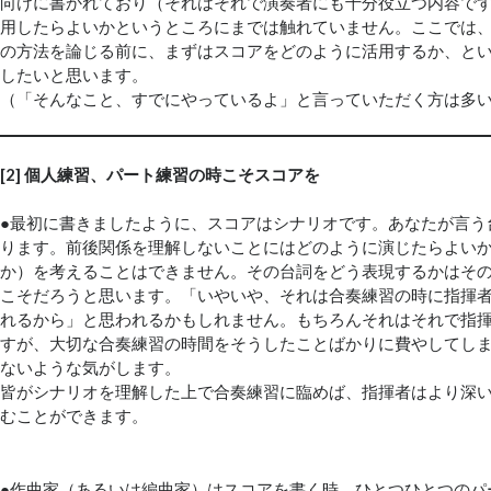
向けに書かれており（それはそれで演奏者にも十分役立つ内容で
用したらよいかというところにまでは触れていません。ここでは
の方法を論じる前に、まずはスコアをどのように活用するか、と
したいと思います。
（「そんなこと、すでにやっているよ」と言っていただく方は多い
[2] 個人練習、パート練習の時こそスコアを
●最初に書きましたように、スコアはシナリオです。あなたが言う
ります。前後関係を理解しないことにはどのように演じたらよい
か）を考えることはできません。その台詞をどう表現するかはそ
こそだろうと思います。「いやいや、それは合奏練習の時に指揮
れるから」と思われるかもしれません。もちろんそれはそれで指
すが、大切な合奏練習の時間をそうしたことばかりに費やしてし
ないような気がします。
皆がシナリオを理解した上で合奏練習に臨めば、指揮者はより深
むことができます。
●作曲家（あるいは編曲家）はスコアを書く時、ひとつひとつのパ