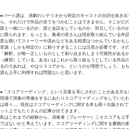
●パート譜は、演劇のシナリオから特定のキャストの台詞を抜き出
ら、それだけで作品の全てをつかむことはできません。そこがど
誰と一緒にいるのか、誰と会話をしているのか、対立しているの
に限られます。もっとも、奏者の皆さんは現在取り組んでいる作
度も聴いてストーリーや流れなどをある程度はつかんでいるかも
音源（しかも特定の）に頼りすぎることには注意が必要です。そ
「解釈」が唯一正しいものとして刷り込まれしまう可能性がある
（練習）している、あるいはこれから取り組もうとしている作品
るのであれば、やはりスコアから、というのが理想でしょう。も
源も上手に利用すれば問題ないと思います。
●「スコアリーディング」という言葉を耳にされたことがある方も
現場で演奏の準備をするにあたりスコアリーディングをしていた
は様々…。現在はスコアリーディングに関する本も様々出版されて
ット上でもたくさんの記事が出てきます。
私はこれまでの経験から、演奏者（プレーヤー）こそスコアを上
ではないかと考えています。スコアリーディングに関する書物の