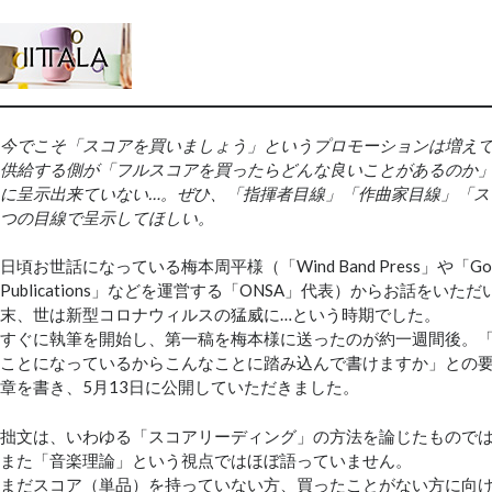
今でこそ「スコアを買いましょう」というプロモーションは増え
供給する側が「フルスコアを買ったらどんな良いことがあるのか
に呈示出来ていない…。ぜひ、「指揮者目線」「作曲家目線」「ス
つの目線で呈示してほしい。
日頃お世話になっている梅本周平様（「Wind Band Press」や「Golde
Publications」などを運営する「ONSA」代表）からお話をいただ
末、世は新型コロナウィルスの猛威に…という時期でした。
すぐに執筆を開始し、第一稿を梅本様に送ったのが約一週間後。
ことになっているからこんなことに踏み込んで書けますか」との
章を書き、5月13日に公開していただきました。
拙文は、いわゆる「スコアリーディング」の方法を論じたもので
また「音楽理論」という視点ではほぼ語っていません。
まだスコア（単品）を持っていない方、買ったことがない方に向