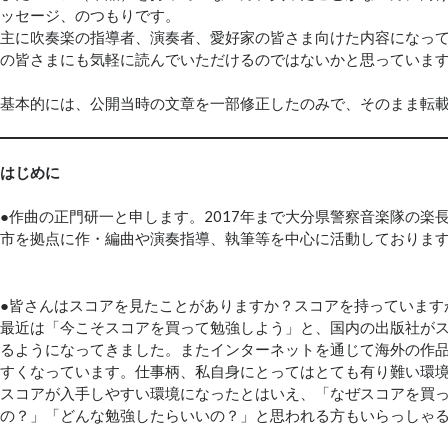
ッセージ、のつもりです。
主に吹奏楽の指導者、演奏者、愛好家の皆さま向けた内容になっ
の皆さまにも気軽に読んでいただけるのではないかと思っていま
基本的には、公開当時の文章を一部修正したのみで、そのまま転
はじめに
●作曲の正門研一と申します。2017年まで大分県警察音楽隊の楽
市を拠点に作・編曲や演奏指導、執筆等を中心に活動しておりま
●皆さんはスコアを見たことがありますか？スコアを持っています
最近は「今こそスコアを買って勉強しよう」と、国内の出版社が
るようになってきました。またインターネットを通じて海外の作
すくなっています。仕事柄、私自身にとってはとても有り難い環
スコアが入手しやすい環境になったとはいえ、「なぜスコアを買
の？」「どんな勉強したらいいの？」と思われる方もいらっしゃ