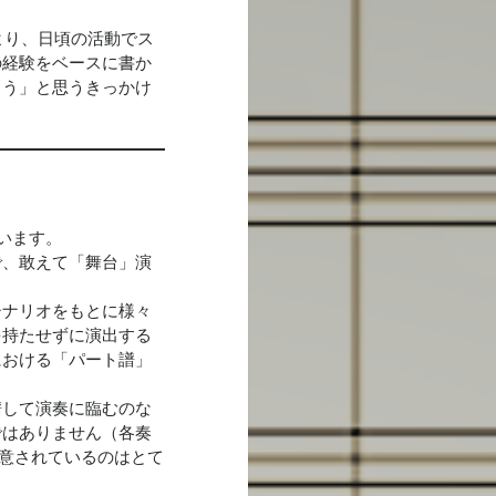
案により、日頃の活動でス
の経験をベースに書か
よう」と思うきっかけ
います。
で、敢えて「舞台」演
シナリオをもとに様々
を持たせずに演出する
における「パート譜」
譜して演奏に臨むのな
ではありません（各奏
意されているのはとて