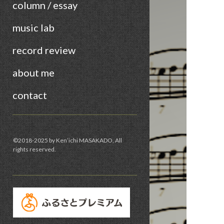
column / essay
music lab
record review
about me
contact
Sidebar
©︎2018-2025 by Ken’ichi MASAKADO, All
rights reserved.