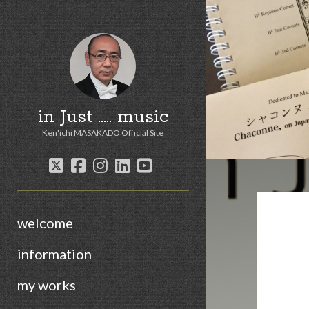
in Just ..... music
Ken'ichi MASAKADO Official Site
twitter
facebook
instagram
linkedin
youtube
welcome
information
my works