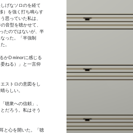
怪しげなソロのを経て
移）を強く打ち鳴らす
そう思っていた私は、
て件の音型を聴かせて、
ったのではないが、半
はなった。「半強制
った。
かD minorに感じる
に委ねる）」と一言仰
マエストロの意図をし
素晴らしい。
。「聴衆への信頼」、
ことだろう。私はそう
耳と心を開いた。「聴