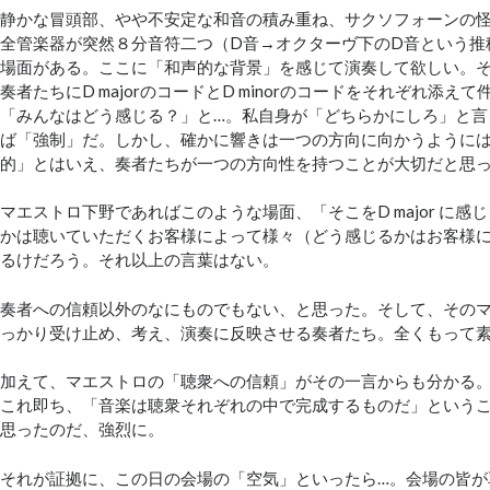
静かな冒頭部、やや不安定な和音の積み重ね、サクソフォーンの
全管楽器が突然８分音符二つ（D音→オクターヴ下のD音という推
場面がある。ここに「和声的な背景」を感じて演奏して欲しい。
奏者たちにD majorのコードとD minorのコードをそれぞれ添え
「みんなはどう感じる？」と…。私自身が「どちらかにしろ」と言
ば「強制」だ。しかし、確かに響きは一つの方向に向かうように
的」とはいえ、奏者たちが一つの方向性を持つことが大切だと思
マエストロ下野であればこのような場面、「そこをD major に感じる
かは聴いていただくお客様によって様々（どう感じるかはお客様
るけだろう。それ以上の言葉はない。
奏者への信頼以外のなにものでもない、と思った。そして、その
っかり受け止め、考え、演奏に反映させる奏者たち。全くもって
加えて、マエストロの「聴衆への信頼」がその一言からも分かる
これ即ち、「音楽は聴衆それぞれの中で完成するものだ」という
思ったのだ、強烈に。
それが証拠に、この日の会場の「空気」といったら…。会場の皆が