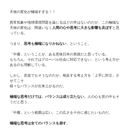
天候の変化が極端すぎる！！
異常気象や地球環境問題を論じるほどの学はないのだが、この極端な
天候の変化は、間違いなく
人間の心や思考に大きな影響を及ぼす
と思
っている。
つまり、
思考も極端になりかねない
、ということ。
「中庸」ということが、ある意味日本の美徳だと思っている。
もちろん、それではグローバル社会に対応できない、という考え方が
あるのも理解している。
しかし、音楽でもそうなのだが、相反する考え方を「上手に対立」さ
せてこそ
様々なバランスが出来上がるのだ。
極端な思考だけでは、バランスは成り立たない
。人の心も世の中もそ
うだと思う。
「中庸」という範囲は広い。この広さを十分に感じたいものだ。
極端な思考は全てのバランスを崩す
。