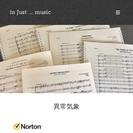
in Just ..... music
open
primary
Sidebar
menu
©︎2018-2025 by Ken’ichi MASAKADO, All rights reserved.
異常気象