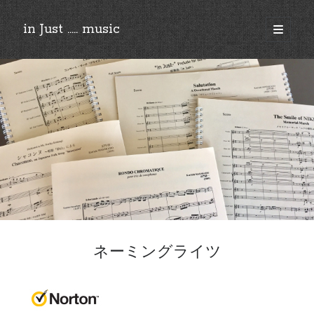
in Just ..... music
open
primary
Sidebar
menu
©︎2018-2025 by Ken’ichi MASAKADO, All rights reserved.
ネーミングライツ