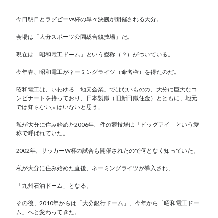
今日明日とラグビーW杯の準々決勝が開催される大分。
会場は「大分スポーツ公園総合競技場」だ。
現在は「昭和電工ドーム」という愛称（？）がついている。
今年春、昭和電工がネーミングライツ（命名権）を得たのだ。
昭和電工は、いわゆる「地元企業」ではないものの、大分に巨大なコ
ンビナートを持っており、日本製鐵（旧新日鐵住金）とともに、地元
では知らない人はいないと思う。
私が大分に住み始めた2006年、件の競技場は「ビッグアイ」という愛
称で呼ばれていた。
2002年、サッカーW杯の試合も開催されたので何となく知っていた。
私が大分に住み始めた直後、ネーミングライツが導入され、
「九州石油ドーム」となる。
その後、2010年からは「大分銀行ドーム」、今年から「昭和電工ドー
ム」へと変わってきた。