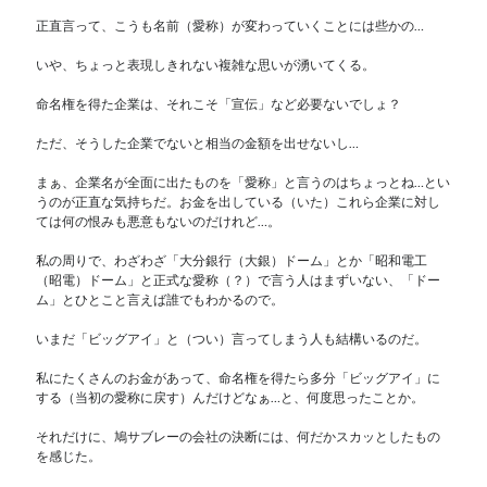
正直言って、こうも名前（愛称）が変わっていくことには些かの…
いや、ちょっと表現しきれない複雑な思いが湧いてくる。
命名権を得た企業は、それこそ「宣伝」など必要ないでしょ？
ただ、そうした企業でないと相当の金額を出せないし…
まぁ、企業名が全面に出たものを「愛称」と言うのはちょっとね…とい
うのが正直な気持ちだ。お金を出している（いた）これら企業に対し
ては何の恨みも悪意もないのだけれど…。
私の周りで、わざわざ「大分銀行（大銀）ドーム」とか「昭和電工
（昭電）ドーム」と正式な愛称（？）で言う人はまずいない、「ドー
ム」とひとこと言えば誰でもわかるので。
いまだ「ビッグアイ」と（つい）言ってしまう人も結構いるのだ。
私にたくさんのお金があって、命名権を得たら多分「ビッグアイ」に
する（当初の愛称に戻す）んだけどなぁ…と、何度思ったことか。
それだけに、鳩サブレーの会社の決断には、何だかスカッとしたもの
を感じた。