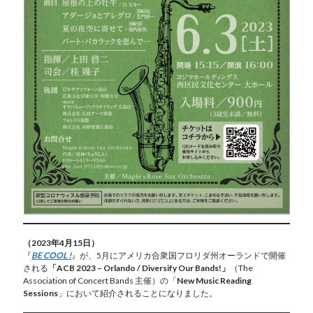
（2023年4月15日）
『
BE COOL !
』が、5月にアメリカ合衆国フロリダ州オーランドで開催
される
「ACB 2023 – Orlando / Diversify Our Bands!」
（The
Association of Concert Bands 主催）の「
New Music Reading
Sessions
」において紹介されることになりました。