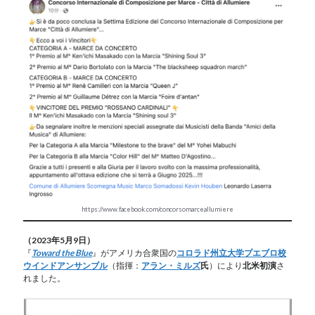
https://www.facebook.com/concorsomarceallumiere
（2023年5月9日）
『
Toward the Blue
』がアメリカ合衆国の
コロラド州立大学プエブロ校
ウインドアンサンブル
（指揮：
アラン・ミルズ
氏
）により
北米初演
さ
れました。