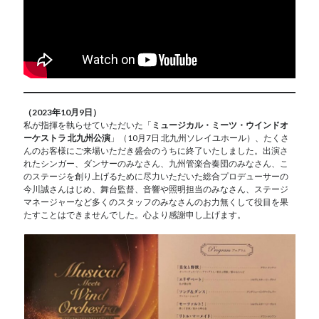
（2023年10月9日）
私が指揮を執らせていただいた「
ミュージカル・ミーツ・ウインドオ
ーケストラ 北九州公演
」（10月7日 北九州ソレイユホール）、たくさ
んのお客様にご来場いただき盛会のうちに終了いたしました。出演さ
れたシンガー、ダンサーのみなさん、九州管楽合奏団のみなさん、こ
のステージを創り上げるために尽力いただいた総合プロデューサーの
今川誠さんはじめ、舞台監督、音響や照明担当のみなさん、ステージ
マネージャーなど多くのスタッフのみなさんのお力無くして役目を果
たすことはできませんでした。心より感謝申し上げます。