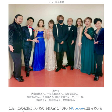
リハーサル風景
（左から）
大山大輔さん、宇都宮直高さん、笠松はるさん、
熊本亜記さん、今川誠さん（総合プロデューサー）、私、
増本藍さん、鄭雅美さん、間聖次朗さん
なお、この公演についての（個人的な）思いを
Facebook
に綴っていま