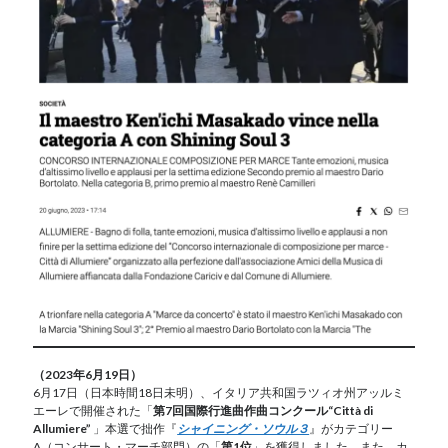
（2023年6月19日）
6月17日（日本時間18日未明）、イタリア共和国ラツィオ州アッルミ
エーレで開催された「
第7回国際行進曲作曲コンクール“Città di
Allumiere”
」本選で拙作『
シャイニング・ソウル３
』がカテゴリー
A（コンサート・マーチ部門）の「
第1位
」を獲得しました。また、カ