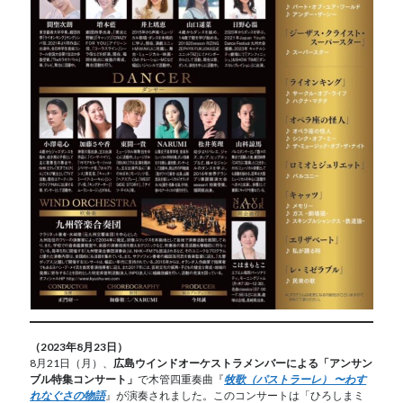
（2023年8月23日）
8月21日（月）、
広島ウインドオーケストラメンバーによる「アンサン
ブル特集コンサート」
で木管四重奏曲『
牧歌（パストラーレ） 〜わす
れなぐさの物語
』が演奏されました。このコンサートは「ひろしまミ