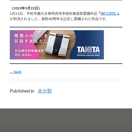
（2023年3月22日）
3月21日、平松学園大分東明高等学校吹奏楽部委嘱作品
『
BE COOL !
』
が初演されました。創部40周年を記念し委嘱された作品です。
← back
Published in
未分類