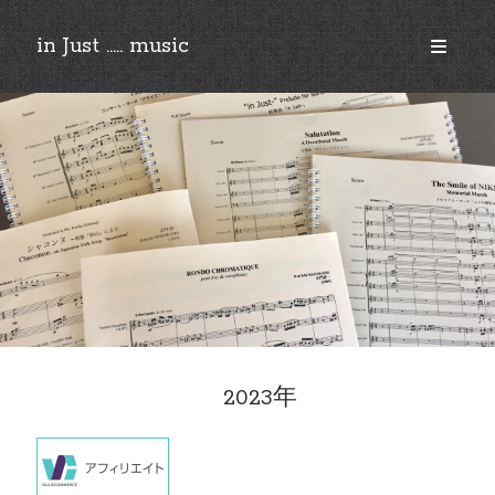
in Just ..... music
open
primary
Sidebar
menu
©︎2018-2025 by Ken’ichi MASAKADO, All rights reserved.
2023年