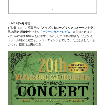
（2023年6月1日）
6月3日（土）、広島県の
「メイプル＆ローズ サックスオーケストラ」
第20回定期演奏会
で拙作『
アダージョとアレグロ
』が再演されます。
2010年に結成10周年を記念する作品として作曲の機会をいただいた
（ホール初演に先立ち、レコーディングまでしていただきました）も
のです。指揮は上田啓二氏。