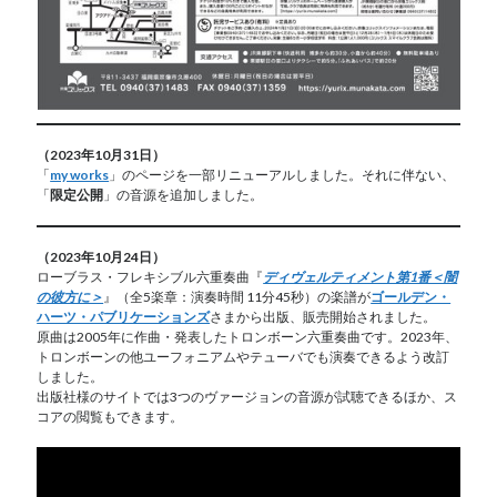
（2023年10月31日）
「
my works
」のページを一部リニューアルしました。それに伴ない、
「
限定公開
」の音源を追加しました。
（2023年10月24日）
ローブラス・フレキシブル六重奏曲『
ディヴェルティメント第1番＜闇
の彼方に＞
』（全5楽章：演奏時間 11分45秒）の楽譜が
ゴールデン・
ハーツ・パブリケーションズ
さまから出版、販売開始されました。
原曲は2005年に作曲・発表したトロンボーン六重奏曲です。2023年、
トロンボーンの他ユーフォニアムやテューバでも演奏できるよう改訂
しました。
出版社様のサイトでは3つのヴァージョンの音源が試聴できるほか、ス
コアの閲覧もできます。