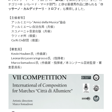
テゴリーB（パレード・マーチ部門）と併せ最優秀作品に贈られる「
ロ
ッサーノ・カルディナーリ・ トロフィ
」も獲得しました。
【主催者等】
アッルミエーレ”Amici della Musica”協会
アッルミエーレ自治当局（共催）
スコメーニャ音楽出版（共催）
ラツィオ州（後援）
Ca.Ri.Civ財団（後援）
【審査員】
Kevin Houben 氏（作曲家）
Leonardo Laserra Ingrosso 氏 （指揮者）
Marco Somadossi 氏（作曲家・指揮者／本コンクール芸術監督・審
査委員長）