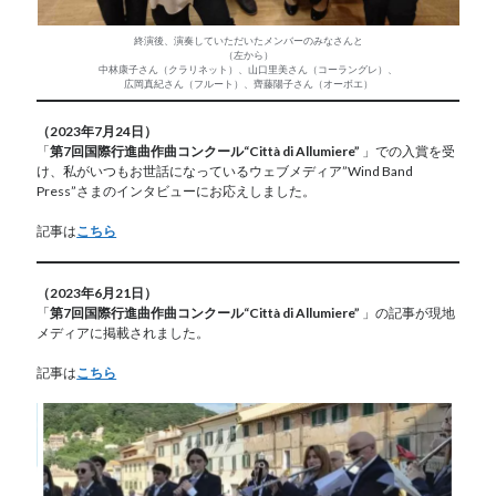
終演後、演奏していただいたメンバーのみなさんと
（左から）
中林康子さん（クラリネット）、山口里美さん（コーラングレ）、
広岡真紀さん（フルート）、齊藤陽子さん（オーボエ）
（2023年7月24日）
「
第7回国際行進曲作曲コンクール“Città di Allumiere”
」での入賞を受
け、私がいつもお世話になっているウェブメディア”Wind Band
Press”さまのインタビューにお応えしました。
記事は
こちら
（2023年6月21日）
「
第7回国際行進曲作曲コンクール“Città di Allumiere”
」の記事が現地
メディアに掲載されました。
記事は
こちら