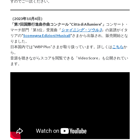
すのでご一読ください。
（2023年10月4日）
「第7回国際行進曲作曲コンクール “Città di Allumiere”」
コンサート・
マーチ部門「第1位」受賞曲『
シャイニング・ソウル 3
』の楽譜がイタ
リアの
“
Scomegna Edizioni Musicali
“
さまから出版され、販売開始とな
りました。
日本国内では”WBP Plus”さまが取り扱っています。詳しくは
こちら
か
ら。
音源を聴きながらスコアを閲覧できる「Video Score」も公開されてい
ます。