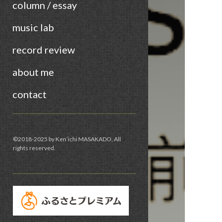
column / essay
music lab
record review
about me
contact
Sidebar
©︎2018-2025 by Ken’ichi MASAKADO, All
rights reserved.