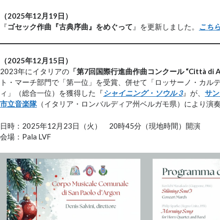
（2025年12月19日）
『
ゴセック作曲『古典序曲』をめぐって
』を更新しました。
こち
（2025年12月15日）
2023年にイタリアの
「第7回国際行進曲作曲コンクール “Città di All
ト・マーチ部門で「第一位」を受賞、併せて「ロッサーノ・カル
ィ」（総合一位）を獲得した『
シャイニング・ソウル 3
』が、
サン
市立音楽隊
（イタリア・ロンバルディア州ベルガモ県）により演
日時：2025年12月23日（火） 20時45分（現地時間）開演
会場：Pala LVF