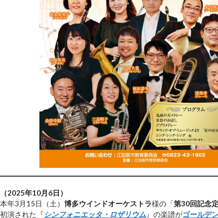
（2025年10月6日）
本年3月15日（土）
博多ウインドオーケストラ
様の「
第30回記念
初演された『
シンフォニエッタ・ロザリウム
』の楽譜が
ゴールデ