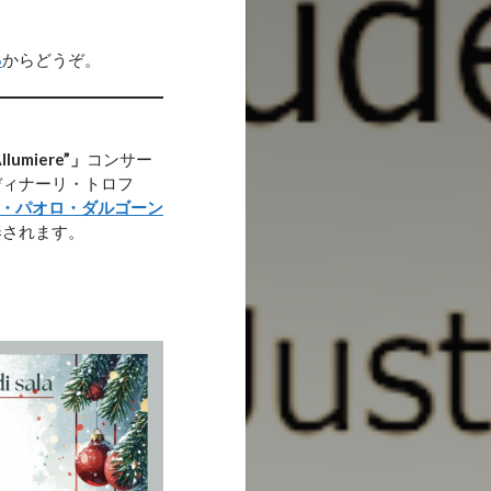
ら
からどうぞ。
umiere”」
コンサー
ディナーリ・トロフ
・パオロ・ダルゴーン
奏されます。