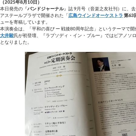
（2025年8月10日）
本日発売の『
バンドジャーナル
』誌 9月号（音楽之友社刊）に、去
アステールプラザで開催された「
広島ウインドオーケストラ
第63
ューを寄稿しています。
本演奏会は、「平和の喜び ー 戦後80周年記念」というテーマで
大井駿
氏が初登壇、『ラプソディ・イン・ブルー』ではピアノソ
となりました。