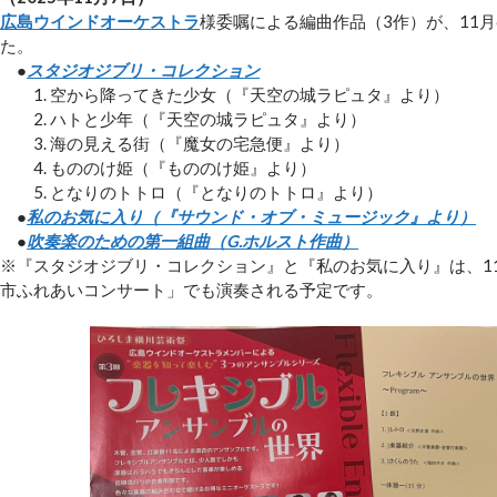
広島ウインドオーケストラ
様委嘱による編曲作品（3作）が、11
た。
●
スタジオジブリ・コレクション
1. 空から降ってきた少女（『天空の城ラピュタ』より）
2. ハトと少年（『天空の城ラピュタ』より）
3. 海の見える街（『魔女の宅急便』より）
4. もののけ姫（『もののけ姫』より）
5. となりのトトロ（『となりのトトロ』より）
●
私のお気に入り（『サウンド・オブ・ミュージック』より）
●
吹奏楽のための第一組曲（G.ホルスト作曲）
※『スタジオジブリ・コレクション』と『私のお気に入り』は、1
市ふれあいコンサート」でも演奏される予定です。