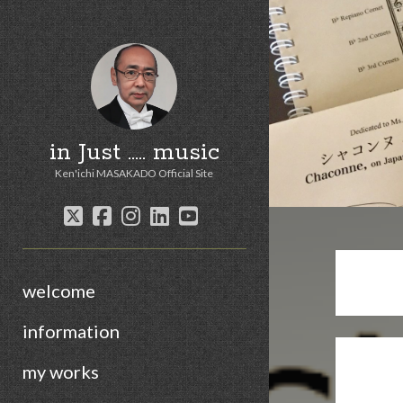
in Just ..... music
Ken'ichi MASAKADO Official Site
twitter
facebook
instagram
linkedin
youtube
welcome
information
my works