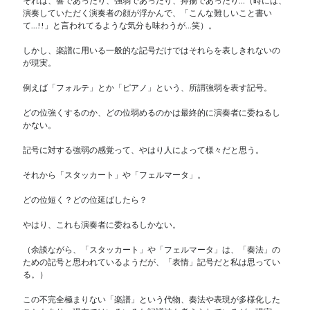
それは、響であったり、強弱であったり、抑揚であったり…（時には、
演奏していただく演奏者の顔が浮かんで、「こんな難しいこと書い
て…!!」と言われてるような気分も味わうが…笑）。
しかし、楽譜に用いる一般的な記号だけではそれらを表しきれないの
が現実。
例えば「フォルテ」とか「ピアノ」という、所謂強弱を表す記号。
どの位強くするのか、どの位弱めるのかは最終的に演奏者に委ねるし
かない。
記号に対する強弱の感覚って、やはり人によって様々だと思う。
それから「スタッカート」や「フェルマータ」。
どの位短く？どの位延ばしたら？
やはり、これも演奏者に委ねるしかない。
（余談ながら、「スタッカート」や「フェルマータ」は、「奏法」の
ための記号と思われているようだが、「表情」記号だと私は思ってい
る。）
この不完全極まりない「楽譜」という代物、奏法や表現が多様化した