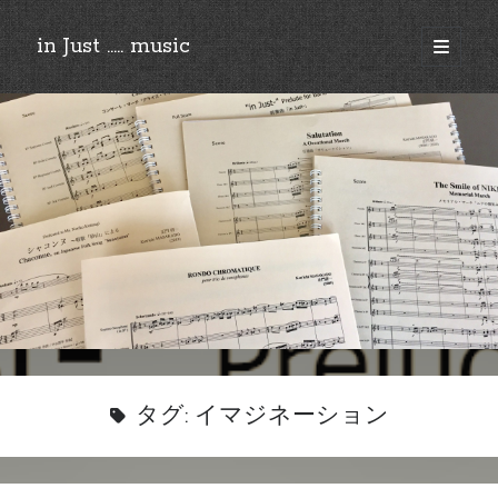
in Just ..... music
open
primary
Sidebar
menu
©︎2018-2025 by Ken’ichi MASAKADO, All rights reserved.
タグ:
イマジネーション