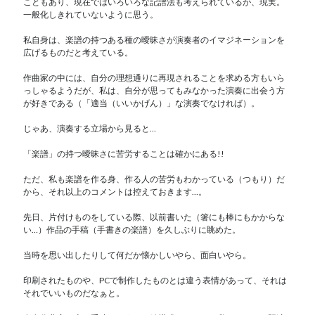
こともあり、現在ではいろいろな記譜法も考えられているが、現実。
一般化しきれていないように思う。
私自身は、楽譜の持つある種の曖昧さが演奏者のイマジネーションを
広げるものだと考えている。
作曲家の中には、自分の理想通りに再現されることを求める方もいら
っしゃるようだが、私は、自分が思ってもみなかった演奏に出会う方
が好きである（「適当（いいかげん）」な演奏でなければ）。
じゃあ、演奏する立場から見ると…
「楽譜」の持つ曖昧さに苦労することは確かにある!!
ただ、私も楽譜を作る身、作る人の苦労もわかっている（つもり）だ
から、それ以上のコメントは控えておきます…。
先日、片付けものをしている際、以前書いた（箸にも棒にもかからな
い…）作品の手稿（手書きの楽譜）を久しぶりに眺めた。
当時を思い出したりして何だか懐かしいやら、面白いやら。
印刷されたものや、PCで制作したものとは違う表情があって、それは
それでいいものだなぁと。