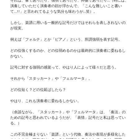
それは、響であったり、強弱であったり、抑揚であったり…（時には、
演奏していただく演奏者の顔が浮かんで、「こんな難しいこと書い
て…!!」と言われてるような気分も味わうが…笑）。
しかし、楽譜に用いる一般的な記号だけではそれらを表しきれないの
が現実。
例えば「フォルテ」とか「ピアノ」という、所謂強弱を表す記号。
どの位強くするのか、どの位弱めるのかは最終的に演奏者に委ねるし
かない。
記号に対する強弱の感覚って、やはり人によって様々だと思う。
それから「スタッカート」や「フェルマータ」。
どの位短く？どの位延ばしたら？
やはり、これも演奏者に委ねるしかない。
（余談ながら、「スタッカート」や「フェルマータ」は、「奏法」の
ための記号と思われているようだが、「表情」記号だと私は思ってい
る。）
この不完全極まりない「楽譜」という代物、奏法や表現が多様化した