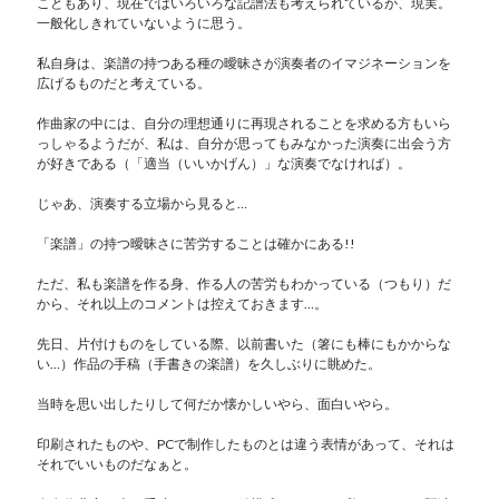
こともあり、現在ではいろいろな記譜法も考えられているが、現実。
一般化しきれていないように思う。
私自身は、楽譜の持つある種の曖昧さが演奏者のイマジネーションを
広げるものだと考えている。
作曲家の中には、自分の理想通りに再現されることを求める方もいら
っしゃるようだが、私は、自分が思ってもみなかった演奏に出会う方
が好きである（「適当（いいかげん）」な演奏でなければ）。
じゃあ、演奏する立場から見ると…
「楽譜」の持つ曖昧さに苦労することは確かにある!!
ただ、私も楽譜を作る身、作る人の苦労もわかっている（つもり）だ
から、それ以上のコメントは控えておきます…。
先日、片付けものをしている際、以前書いた（箸にも棒にもかからな
い…）作品の手稿（手書きの楽譜）を久しぶりに眺めた。
当時を思い出したりして何だか懐かしいやら、面白いやら。
印刷されたものや、PCで制作したものとは違う表情があって、それは
それでいいものだなぁと。