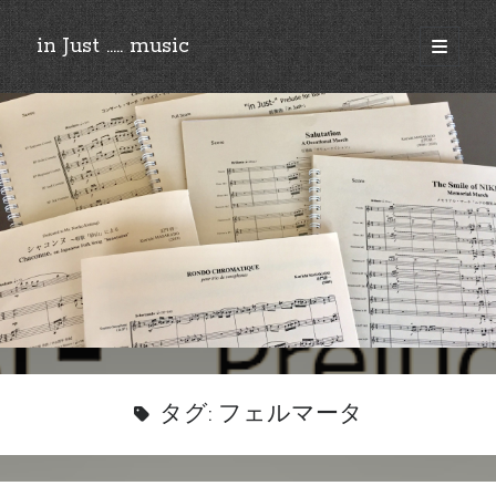
in Just ..... music
open
primary
Sidebar
menu
©︎2018-2025 by Ken’ichi MASAKADO, All rights reserved.
タグ:
フェルマータ