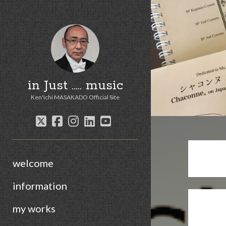
in Just ..... music
Ken'ichi MASAKADO Official Site
twitter
facebook
instagram
linkedin
youtube
welcome
information
my works