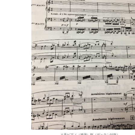
４手ピアノ（連弾）版（デュラン社版）