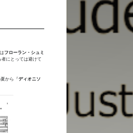
は
フローラン・シュミ
る者にとっては避けて
の夏から『
ディオニソ