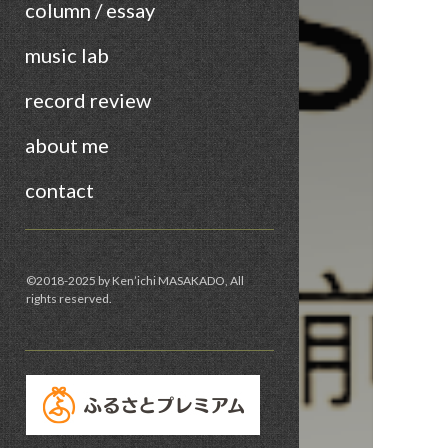
column / essay
music lab
record review
about me
contact
Sidebar
©︎2018-2025 by Ken’ichi MASAKADO, All
rights reserved.