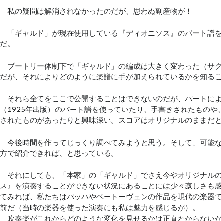
私の疑問は解消されなかったのだが、思わぬ副産物が！
「ギャルド」が現在使用している『ディオニソス』のパート譜を
だ。
ブートリー体制下で「ギャルド」の編成は大きく変わった（サク
だが、それによりどのように楽譜に手が加えられているかを知る
それら全てをここで公開することはできないのだが、パートによ
（1925年出版）のパート譜を使っていたり、手書きされたものや
されたものがあったりと興味深い。スコアはオリジナルのままだ
今後時間を作ってじっくり調べてみようと思う。そして、可能な
方で紹介できれば、と思っている。
それにしても、「本家」の「ギャルド」でさえ今やオリジナルの
ス』を演奏することができない状況にあることには少々寂しさも
てみれば、私たちはバッハやベートーヴェンの作品を現代の楽器
前だ（当時の楽器を使った演奏にも私は魅力を感じるが）。
吹奏楽がこれからどのような変化を見せるかは正直わからないが