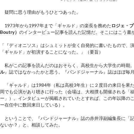
疑問に思う理由がもうひとつあった。
1973年から1997年まで「ギャルド」の楽長を務めた
ロジェ・ブ
Boutry）
のインタービュー記事を読んだ記憶だ。そこにはこう書
「『ディオニソス』はシュミットが全く自発的に書いたもので、
「ギャルド」が初演することになった。」（要旨）
私がこの記事を読んだのはおそらく、高校生から大学生の時期
ル
』誌ではなかったかと思う。『バンドジャーナル』誌はほぼ毎
「ギャルド」は1984年（私は高校3年生）に２度目の来日を果
岡でも公演があり聴きに行った（会場は、大相撲も開催される「
ー」）。インタビューが掲載されていたとすれば、この年以降の
ー在任中に数回来日している）。
ということで、『バンドジャーナル』誌の赤井淳副編集長に「記
ないか？」と、相談してみた。