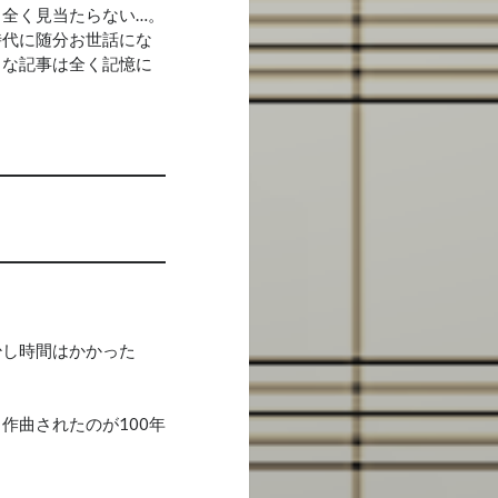
全く見当たらない…。
時代に随分お世話にな
うな記事は全く記憶に
）
し時間はかかった
曲されたのが100年
。