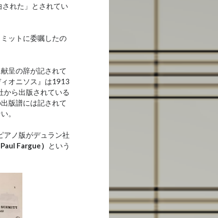
曲された」とされてい
ミットに委嘱したの
献呈の辞が記されて
オニソス』は1913
社から出版されている
の出版譜には記されて
ない。
ピアノ版がデュラン社
l Fargue）
という