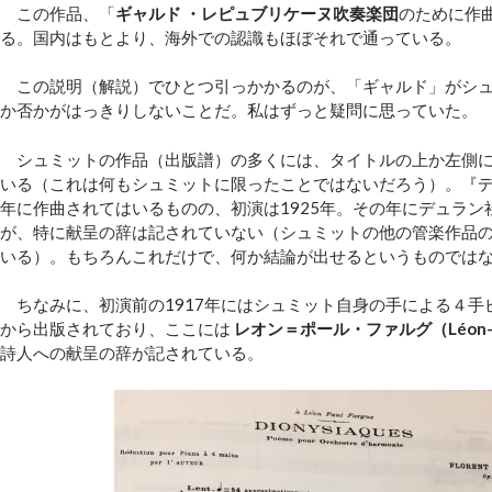
この作品、「
ギャルド ・レピュブリケーヌ吹奏楽団
のために作
る。国内はもとより、海外での認識もほぼそれで通っている。
この説明（解説）でひとつ引っかかるのが、「ギャルド」がシュ
か否かがはっきりしないことだ。私はずっと疑問に思っていた。
シュミットの作品（出版譜）の多くには、タイトルの上か左側に
いる（これは何もシュミットに限ったことではないだろう）。『ディ
年に作曲されてはいるものの、初演は1925年。その年にデュラン
が、特に献呈の辞は記されていない（シュミットの他の管楽作品
いる）。もちろんこれだけで、何か結論が出せるというものでは
ちなみに、初演前の1917年にはシュミット自身の手による４手
から出版されており、ここには
レオン＝ポール・ファルグ（Léon-Pau
詩人への献呈の辞が記されている。