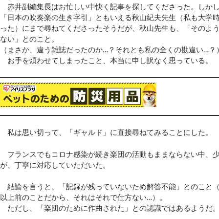
赤井副編集長はお忙しい中快く記事を探してくださった。しかし
「日本の吹奏楽の生き字引」ともいえる秋山紀夫先生（私も大学
った）にまで尋ねてくださったそうだが、秋山先生も、「そのよ
ない」とのこと。
（まさか、違う雑誌だったのか…？それとも私の全くの勘違い…？
お手を煩わせてしまったこと、本当に申し訳なく思っている。
私は思い切って、「ギャルド」に直接尋ねてみることにした。
フランスでもコロナ感染が続き楽団の活動もままならない中、少
が、丁寧に対応していただいた。
結論を言うと、「記録が残っていないため解答不能」とのこと（作
以上前のことだから、それはそれで仕方ない…）。
ただし、「楽団のために作曲された」との認識ではあるようだ