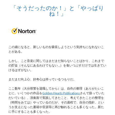
「そうだったのか！」と「やっぱり
ね！」
この歳になると、新しいものを吸収しようという気持ちになれないこ
とがある。
しかし、こと音楽に関してはまだまだ知らないことばかり、これまで
の貯金（そんなにあるわけでもない…）を食いつぶすだけでは生きてい
けるはずがない。
まだまだ向上心、好奇心は持っているつもりだ。
ここ数年（大分県警を退職してから）は、自作の整理（ありがたいこ
とに、いくつかの作品を
Golden Hearts Publications
さんで扱っていた
だいている）、演奏面で実践してきたこと、考えてきたことの整理を
（時間をみては）やっているのだが、その過程で、自分の指針、とい
うか支えになった書籍や音源等に再び触れることも多くなった。新た
に手にすることも多くなった。