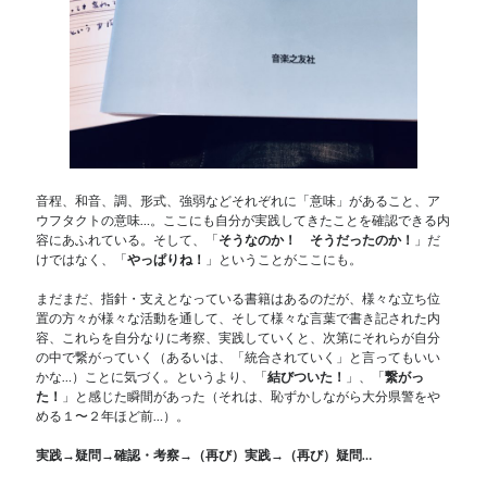
音程、和音、調、形式、強弱などそれぞれに「意味」があること、ア
ウフタクトの意味…。ここにも自分が実践してきたことを確認できる内
容にあふれている。そして、「
そうなのか！ そうだったのか！
」だ
けではなく、「
やっぱりね！
」ということがここにも。
まだまだ、指針・支えとなっている書籍はあるのだが、様々な立ち位
置の方々が様々な活動を通して、そして様々な言葉で書き記された内
容、これらを自分なりに考察、実践していくと、次第にそれらが自分
の中で繋がっていく（あるいは、「統合されていく」と言ってもいい
かな…）ことに気づく。というより、「
結びついた！
」、「
繋がっ
た！
」と感じた瞬間があった（それは、恥ずかしながら大分県警をや
める１〜２年ほど前…）。
実践→疑問→確認・考察→（再び）実践→（再び）疑問…