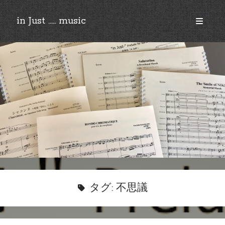
in Just ..... music
open
primary
Sidebar
menu
©︎2018-2025 by Ken’ichi MASAKADO, All rights reserved.
タグ:
不思議