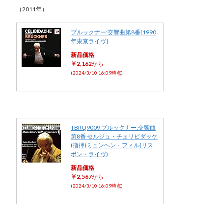
（2011年）
ブルックナー:交響曲第8番[1990
年東京ライヴ]
新品価格
￥2,162
から
(2024/3/10 16:09時点)
TBRQ9009 ブルックナー:交響曲
第8番 セルジュ・チェリビダッケ
(指揮)ミュンヘン・フィル(リス
ボン・ライヴ)
新品価格
￥2,567
から
(2024/3/10 16:09時点)