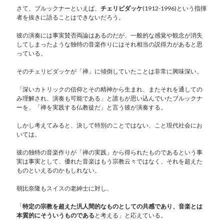
さて、ブルックナーといえば、
チェリビダッケ
(1912-1996)という指揮
者を抜きに語ることはできないだろう。
彼の演奏には事実賛否両論はあるのだが、一般的な感覚や観念が消失
してしまったような独特の音楽作りにはそれ相当の説得力があると思
っている。
そのチェリビダッケが「禅」に傾倒していたことは非常に興味深い。
「深いカトリックの信仰とその精神から生まれ、またそれを通しての
み理解され、演奏も可能である」と誰もが思い込んでいたブルックナ
ーを、「禅を実践する仏教徒だ」と言う彼が演奏する。
しかし考えてみると、決して特別のことではない、こと現代社会にお
いては。
彼の独特の音楽作りが「禅の実践」から得られたものであるという事
実は事実として、優れた音楽はもう宗教云々ではなく、それを超えた
ものといえるのかもしれない。
朝比奈隆もスイスの老紳士に対し、
「
特定の宗教を超えた汎人間的なものとしての共感であり、音楽とは
本質的にそういうものである
と考える」と応えている。