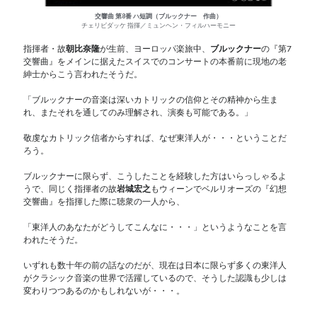
交響曲 第8番 ハ短調（ブルックナー 作曲）
チェリビダッケ 指揮／ミュンヘン・フィルハーモニー
指揮者・故
朝比奈隆
が生前、ヨーロッパ楽旅中、
ブルックナー
の『第7
交響曲』をメインに据えたスイスでのコンサートの本番前に現地の老
紳士からこう言われたそうだ。
「ブルックナーの音楽は深いカトリックの信仰とその精神から生ま
れ、またそれを通してのみ理解され、演奏も可能である。」
敬虔なカトリック信者からすれば、なぜ東洋人が・・・ということだ
ろう。
ブルックナーに限らず、こうしたことを経験した方はいらっしゃるよ
うで、同じく指揮者の故
岩城宏之
もウィーンでベルリオーズの『幻想
交響曲』を指揮した際に聴衆の一人から、
「東洋人のあなたがどうしてこんなに・・・」というようなことを言
われたそうだ。
いずれも数十年の前の話なのだが、現在は日本に限らず多くの東洋人
がクラシック音楽の世界で活躍しているので、そうした認識も少しは
変わりつつあるのかもしれないが・・・。