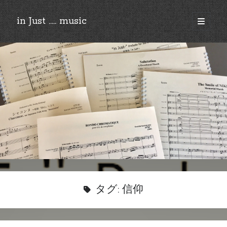
in Just ..... music
open
primary
Sidebar
menu
©︎2018-2025 by Ken’ichi MASAKADO, All rights reserved.
タグ:
信仰