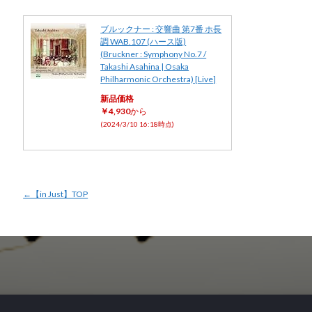
ブルックナー : 交響曲 第7番 ホ長
調 WAB.107 (ハース版)
(Bruckner : Symphony No.7 /
Takashi Asahina | Osaka
Philharmonic Orchestra) [Live]
新品価格
￥4,930
から
(2024/3/10 16:18時点)
←【in Just】TOP