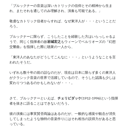
「ブルックナーの音楽は深いカトリックの信仰とその精神から生ま
れ、またそれを通してのみ理解され、演奏も可能である。」
敬虔なカトリック信者からすれば、なぜ東洋人が・・・ということだ
ろう。
ブルックナーに限らず、こうしたことを経験した方はいらっしゃるよ
うで、同じく指揮者の故
岩城宏之
もウィーンでベルリオーズの『幻想
交響曲』を指揮した際に聴衆の一人から、
「東洋人のあなたがどうしてこんなに・・・」というようなことを言
われたそうだ。
いずれも数十年の前の話なのだが、現在は日本に限らず多くの東洋人
がクラシック音楽の世界で活躍しているので、そうした認識も少しは
変わりつつあるのかもしれないが・・・。
さて、ブルックナーといえば、
チェリビダッケ
(1912-1996)という指揮
者を抜きに語ることはできないだろう。
彼の演奏には事実賛否両論はあるのだが、一般的な感覚や観念が消失
してしまったような独特の音楽作りにはそれ相当の説得力があると思
っている。