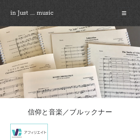
in Just ..... music
open
primary
Sidebar
menu
©︎2018-2025 by Ken’ichi MASAKADO, All rights reserved.
信仰と音楽／ブルックナー