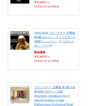
￥2,162
から
(2024/3/10 16:09時点)
TBRQ9009 ブルックナー:交響曲
第8番 セルジュ・チェリビダッケ
(指揮)ミュンヘン・フィル(リス
ボン・ライヴ)
新品価格
￥2,567
から
(2024/3/10 16:09時点)
ブルックナー : 交響曲 第7番 ホ長
調 WAB.107 (ハース版)
(Bruckner : Symphony No.7 /
Takashi Asahina | Osaka
Philharmonic Orchestra) [Live]