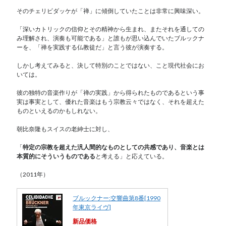
そのチェリビダッケが「禅」に傾倒していたことは非常に興味深い。
「深いカトリックの信仰とその精神から生まれ、またそれを通しての
み理解され、演奏も可能である」と誰もが思い込んでいたブルックナ
ーを、「禅を実践する仏教徒だ」と言う彼が演奏する。
しかし考えてみると、決して特別のことではない、こと現代社会にお
いては。
彼の独特の音楽作りが「禅の実践」から得られたものであるという事
実は事実として、優れた音楽はもう宗教云々ではなく、それを超えた
ものといえるのかもしれない。
朝比奈隆もスイスの老紳士に対し、
「
特定の宗教を超えた汎人間的なものとしての共感であり、音楽とは
本質的にそういうものである
と考える」と応えている。
（2011年）
ブルックナー:交響曲第8番[1990
年東京ライヴ]
新品価格