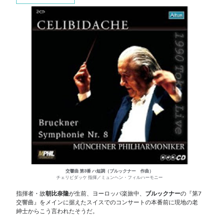
交響曲 第8番 ハ短調（ブルックナー 作曲）
チェリビダッケ 指揮／ミュンヘン・フィルハーモニー
指揮者・故
朝比奈隆
が生前、ヨーロッパ楽旅中、
ブルックナー
の『第7
交響曲』をメインに据えたスイスでのコンサートの本番前に現地の老
紳士からこう言われたそうだ。