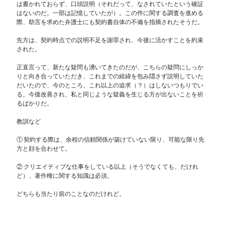
は書かれておらず、口頭説明（それだって、なされていたという確証
はないのだ。一部は記憶していたが）。この件に関する調査を進める
際、助言を求めた弁護士にも契約書自体の不備を指摘されたそうだ。
先方は、契約時点での説明不足を謝罪され、今後に活かすことを約束
された。
正直言って、新たな疑問も湧いてきたのだが、こちらの疑問にしっか
りと向き合っていただき、これまでの経緯を包み隠さず説明していた
だいたので、今のところ、これ以上の追求（？）はしないつもりでい
る。今後改善され、私と同じような疑義を生じる方が出ないことを祈
るばかりだ。
教訓など
① 契約する際は、余程の信頼関係が築けていない限り、可能な限り先
方と顔を合わせて。
② クリエイティブな仕事をしている以上（そうでなくても、だけれ
ど）、著作権に関する知識は必須。
どちらも当たり前のことなのだけれど。