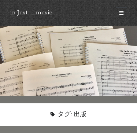
in Just ..... music
open
primary
Sidebar
menu
©︎2018-2025 by Ken’ichi MASAKADO, All rights reserved.
タグ:
出版