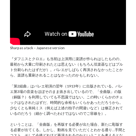
Sharp as a tack – Japanese version
『ダフニスとクロエ』も当初は上演用に楽譜が作られはしたものの、
最初から大量に印刷されたとは思えない（もちろん弦楽器などはプル
ト分刷られたはずだが）。バレエがしばらく再演されなかったことか
ら、楽譜も重刷されることはなかったのかもしれない。
「第2組曲」はバレエ初演の翌年（1913年）に出版されている。バレ
エ第3場の音楽をほぼそのまま抜き出しているので、「全曲版」の版
（銅版？）を利用していても不思議ではない。この時いくらかのチェ
ックはなされたはずだ、時間的な余裕もいくらかあっただろうから。
少なくとも単純ミス（例えば上述の拍子の間違いなど）は修正されて
いるのだろう（細かく調べたわけではないのでご容赦を）。
ということは、「全曲版」を再版する必要が出た場合、新たに彫版す
る必要が出てくる。しかし、動画を見ていただくとわかる通り…手間と
コスト、そして今後どれほど再演されるのかということを考えるとな