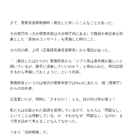
さて、警察音楽隊勤務時（着任した年）にこんなことがあった。
大分県庁内（大分県警本部は大分県庁内にある）で職員や来訪者を対
象とした「昼休みコンサート」を実施した時のこと。
その日の夜、上司（広報課長兼音楽隊長）から電話があった。
「（着任したばかりの）警務部長から「ジブリ系は著作権が厳しいと
聞いているが、勝手に演奏していいのか？」と尋ねられた。明日説明
するから準備しておくように」という内容。
警務部長というのは地方の警察本部ではNo.2にあたり、国（警察庁）
からの出向者。
正直驚いたが、同時に「さすがだ！」とも。目の付け所が違う！
私たちは出版された楽譜を使用しているので、もちろん「問題なし」
ということは理解している。が、それがなぜ「問題なし」なのか、ま
で突き詰めて考えることなんてなかった。
つまり「法的根拠」だ。