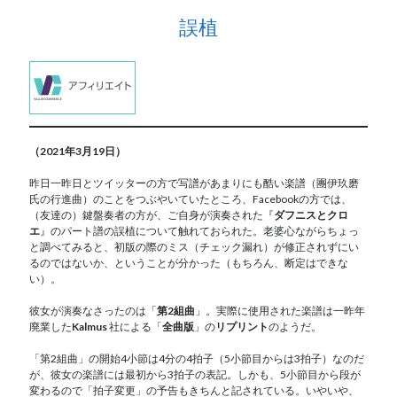
誤植
（2021年3月19日）
昨日一昨日とツイッターの方で写譜があまりにも酷い楽譜（團伊玖磨
氏の行進曲）のことをつぶやいていたところ、Facebookの方では、
（友達の）鍵盤奏者の方が、ご自身が演奏された『
ダフニスとクロ
エ
』のパート譜の誤植について触れておられた。老婆心ながらちょっ
と調べてみると、初版の際のミス（チェック漏れ）が修正されずにい
るのではないか、ということが分かった（もちろん、断定はできな
い）。
彼女が演奏なさったのは「
第2組曲
」。実際に使用された楽譜は一昨年
廃業した
Kalmus
社による「
全曲版
」の
リプリント
のようだ。
「第2組曲」の開始4小節は4分の4拍子（5小節目からは3拍子）なのだ
が、彼女の楽譜には最初から3拍子の表記。しかも、5小節目から段が
変わるので「拍子変更」の予告もきちんと記されている。いやいや、