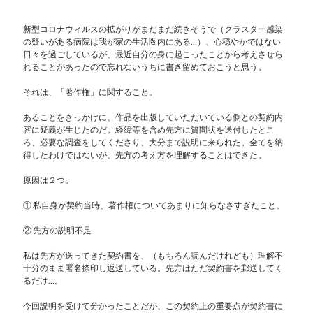
新型コロナウィルスの拡がりがまだまだ続きそうで（クラスター感染
の疑いがある病院は我が家の生活圏内にある…）、心穏やかではない
日々を過ごしているが、最近自分の身に起こったことから考えさせら
れることがあったので忘れないうちに書き留めておこうと思う。
それは、「著作権」に関すること。
あることをきっかけに、作品を出版していただいている側との契約内
容に疑義が生じたのだ。経緯等を含め先方に質問状を送付したとこ
ろ、必要な調査をしてくださり、大分まで説明に来られた。全てを納
得したわけではないが、先方の考え方を理解することはできた。
原因は２つ。
① 私自身が契約当時、著作権についてあまりに知らなさすぎたこと。
② 先方の説明不足
私は先方が送ってきた契約書を、（もちろん読んだけれども）理解不
十分のまま署名捺印し返送している。先方はただ契約書を郵送してく
るだけ…。
今回説明を受けて分かったことだが、この契約上の重要点が契約書に