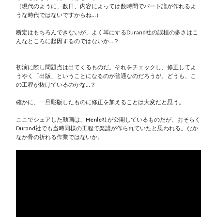
（現代のように、数日、内容によっては数時間でパート譜が作れるよ
うな時代ではないですからね…）
断定はもちろんできないが、よく耳にするDurand社の誤植の多さはこ
んなところに起因するのではないか…？
初演に際し問題点は出てくるものだ。それをチェックし、修正してよ
うやく「出版」ということになるのが普通なのだろうが、どうも、こ
の工程が抜けているのかな…？
確かに、一旦彫版したものに修正を加えることは大変だと思う。
ここでシェアした動画は、
Henle
社が公開しているものだが、おそらく
Durand社でも当時同様の工程で楽譜が作られていたと思われる。なか
なか骨の折れる作業ではないか。