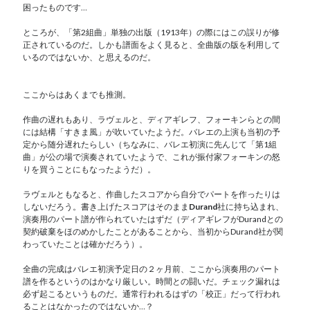
困ったものです…
ところが、「第2組曲」単独の出版（1913年）の際にはこの誤りが修
正されているのだ。しかも譜面をよく見ると、全曲版の版を利用して
いるのではないか、と思えるのだ。
ここからはあくまでも推測。
作曲の遅れもあり、ラヴェルと、ディアギレフ、フォーキンらとの間
には結構「すきま風」が吹いていたようだ。バレエの上演も当初の予
定から随分遅れたらしい（ちなみに、バレエ初演に先んじて「第1組
曲」が公の場で演奏されていたようで、これが振付家フォーキンの怒
りを買うことにもなったようだ）。
ラヴェルともなると、作曲したスコアから自分でパートを作ったりは
しないだろう。書き上げたスコアはそのまま
Durand
社に持ち込まれ、
演奏用のパート譜が作られていたはずだ（ディアギレフがDurandとの
契約破棄をほのめかしたことがあることから、当初からDurand社が関
わっていたことは確かだろう）。
全曲の完成はバレエ初演予定日の２ヶ月前、ここから演奏用のパート
譜を作るというのはかなり厳しい。時間との闘いだ。チェック漏れは
必ず起こるというものだ。通常行われるはずの「校正」だって行われ
ることはなかったのではないか…？