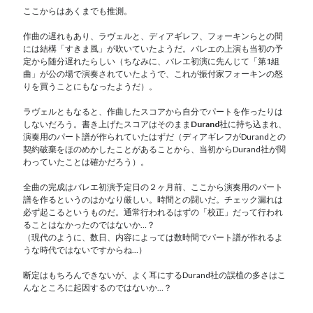
ここからはあくまでも推測。
作曲の遅れもあり、ラヴェルと、ディアギレフ、フォーキンらとの間
には結構「すきま風」が吹いていたようだ。バレエの上演も当初の予
定から随分遅れたらしい（ちなみに、バレエ初演に先んじて「第1組
曲」が公の場で演奏されていたようで、これが振付家フォーキンの怒
りを買うことにもなったようだ）。
ラヴェルともなると、作曲したスコアから自分でパートを作ったりは
しないだろう。書き上げたスコアはそのまま
Durand
社に持ち込まれ、
演奏用のパート譜が作られていたはずだ（ディアギレフがDurandとの
契約破棄をほのめかしたことがあることから、当初からDurand社が関
わっていたことは確かだろう）。
全曲の完成はバレエ初演予定日の２ヶ月前、ここから演奏用のパート
譜を作るというのはかなり厳しい。時間との闘いだ。チェック漏れは
必ず起こるというものだ。通常行われるはずの「校正」だって行われ
ることはなかったのではないか…？
（現代のように、数日、内容によっては数時間でパート譜が作れるよ
うな時代ではないですからね…）
断定はもちろんできないが、よく耳にするDurand社の誤植の多さはこ
んなところに起因するのではないか…？