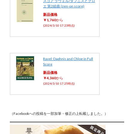
スコア ラヴェル/ダフニスとクロ
エ 第2組曲 (zen-on score)
新品価格
￥1,760
から
(2024/3/10 17:23時点)
Ravel: Daphnis and Chloe in Full
Score
新品価格
￥4,360
から
(2024/3/10 17:25時点)
（Facebookへの投稿を一部加筆・修正の上転載しました。）