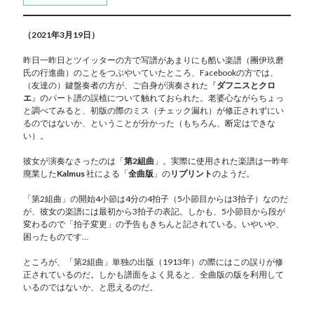
（2021年3月19日）
昨日一昨日とツイッターの方で写譜があまりにも酷い楽譜（團伊玖磨
氏の行進曲）のことをつぶやいていたところ、Facebookの方では、
（友達の）鍵盤奏者の方が、ご自身が演奏された『
ダフニスとクロ
エ
』のパート譜の誤植について触れておられた。老婆心ながらちょっ
と調べてみると、初版の際のミス（チェック漏れ）が修正されずにい
るのではないか、ということが分かった（もちろん、断定はできな
い）。
彼女が演奏なさったのは「
第2組曲
」。実際に使用された楽譜は一昨年
廃業した
Kalmus
社による「
全曲版
」の
リプリント
のようだ。
「第2組曲」の開始4小節は4分の4拍子（5小節目からは3拍子）なのだ
が、彼女の楽譜には最初から3拍子の表記。しかも、5小節目から段が
変わるので「拍子変更」の予告もきちんと記されている。いやいや、
困ったものです…
ところが、「第2組曲」単独の出版（1913年）の際にはこの誤りが修
正されているのだ。しかも譜面をよく見ると、全曲版の版を利用して
いるのではないか、と思えるのだ。