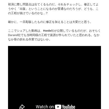
初演に際し問題点は出てくるものだ。それをチェックし、修正してよ
うやく「出版」ということになるのが普通なのだろうが、どうも、こ
の工程が抜けているのかな…？
確かに、一旦彫版したものに修正を加えることは大変だと思う。
ここでシェアした動画は、
Henle
社が公開しているものだが、おそらく
Durand社でも当時同様の工程で楽譜が作られていたと思われる。なか
なか骨の折れる作業ではないか。