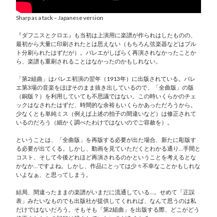
Sharp as a tack – Japanese version
『ダフニスとクロエ』も当初は上演用に楽譜が作られはしたものの、
最初から大量に印刷されたとは思えない（もちろん弦楽器などはプル
ト分刷られたはずだが）。バレエがしばらく再演されなかったことか
ら、楽譜も重刷されることはなかったのかもしれない。
「第2組曲」はバレエ初演の翌年（1913年）に出版されている。バレ
エ第3場の音楽をほぼそのまま抜き出しているので、「全曲版」の版
（銅版？）を利用していても不思議ではない。この時いくらかのチェ
ックはなされたはずだ、時間的な余裕もいくらかあっただろうから。
少なくとも単純ミス（例えば上述の拍子の間違いなど）は修正されて
いるのだろう（細かく調べたわけではないのでご容赦を）。
ということは、「全曲版」を再版する必要が出た場合、新たに彫版す
る必要が出てくる。しかし、動画を見ていただくとわかる通り…手間と
コスト、そして今後どれほど再演されるのかということを考えるとな
かなか…ですよね。しかし、作品にとっては少々不幸なことかもしれな
いよなぁ、と思ってしまう。
結局、間違ったままの楽譜がいまだに流通している…。せめて「正誤
表」みたいなものでも出版社が提供してくれれば、なんて思うのは私
だけではないだろう。そもそも「第2組曲」を出版する際、どこがどう