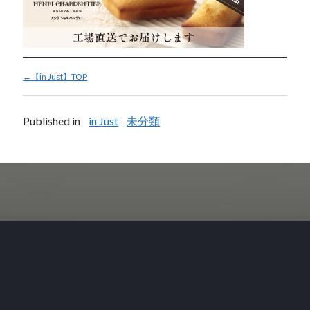
←【in Just】TOP
Published in
in Just
未分類