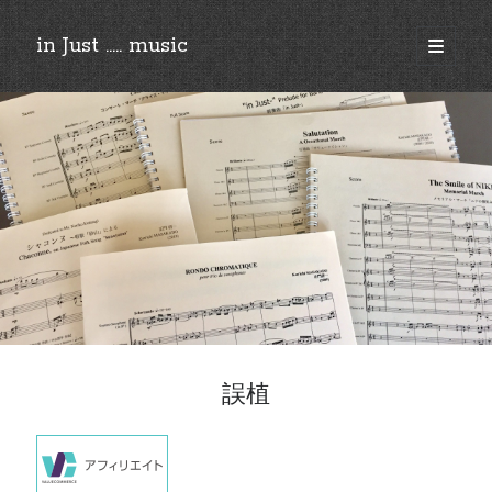
in Just ..... music
open
primary
Sidebar
menu
©︎2018-2025 by Ken’ichi MASAKADO, All rights reserved.
誤植