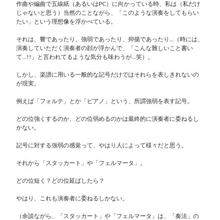
作曲や編曲で五線紙（あるいはPC）に向かっている時、私は（私だけ
じゃないと思う）当然のことながら、「このような演奏をしてもらい
たい」という理想像を浮かべている。
それは、響であったり、強弱であったり、抑揚であったり…（時には、
演奏していただく演奏者の顔が浮かんで、「こんな難しいこと書い
て…!!」と言われてるような気分も味わうが…笑）。
しかし、楽譜に用いる一般的な記号だけではそれらを表しきれないの
が現実。
例えば「フォルテ」とか「ピアノ」という、所謂強弱を表す記号。
どの位強くするのか、どの位弱めるのかは最終的に演奏者に委ねるし
かない。
記号に対する強弱の感覚って、やはり人によって様々だと思う。
それから「スタッカート」や「フェルマータ」。
どの位短く？どの位延ばしたら？
やはり、これも演奏者に委ねるしかない。
（余談ながら、「スタッカート」や「フェルマータ」は、「奏法」の