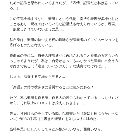
ための記号と思われているようだが、「表情」記号だと私は思ってい
る。）
この不完全極まりない「楽譜」という代物、奏法や表現が多様化した
こともあり、現在ではいろいろな記譜法も考えられているが、現実。
一般化しきれていないように思う。
私自身は、楽譜の持つある種の曖昧さが演奏者のイマジネーションを
広げるものだと考えている。
作曲家の中には、自分の理想通りに再現されることを求める方もいら
っしゃるようだが、私は、自分が思ってもみなかった演奏に出会う方
が好きである（「適当（いいかげん）」な演奏でなければ）。
じゃあ、演奏する立場から見ると…
「楽譜」の持つ曖昧さに苦労することは確かにある!!
ただ、私も楽譜を作る身、作る人の苦労もわかっている（つもり）だ
から、それ以上のコメントは控えておきます…。
先日、片付けものをしている際、以前書いた（箸にも棒にもかからな
い…）作品の手稿（手書きの楽譜）を久しぶりに眺めた。
当時を思い出したりして何だか懐かしいやら、面白いやら。