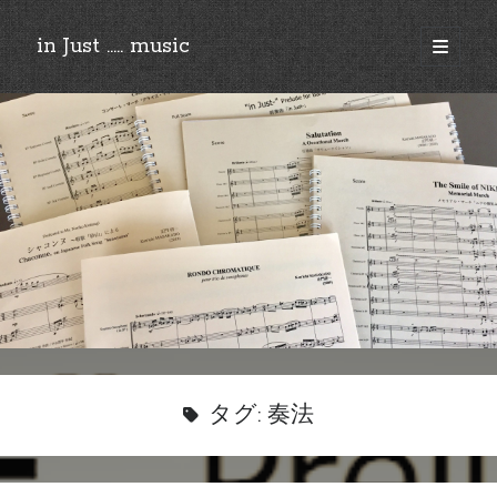
in Just ..... music
open
primary
Sidebar
menu
©︎2018-2025 by Ken’ichi MASAKADO, All rights reserved.
タグ:
奏法