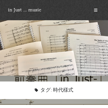
in Just ..... music
open
primary
Sidebar
menu
©︎2018-2025 by Ken’ichi MASAKADO, All rights reserved.
タグ:
時代様式