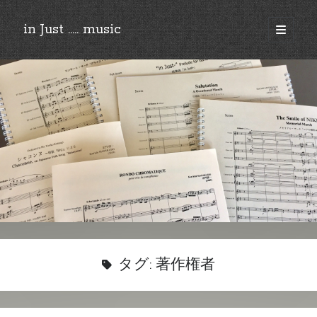
in Just ..... music
open
primary
Sidebar
menu
©︎2018-2025 by Ken’ichi MASAKADO, All rights reserved.
タグ:
著作権者