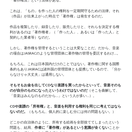
「著作権法」という法律がある。
これは、「もの」を作った人の権利を一定期間守るための法律。それ
（作品）が出来上がった時点で「著作権」は発生するのだ。
作品を複製したり、録音したり、販売したりと、それらを決定する権
利があるのは「著作権者」（「作った人」、あるいは「作った人」と
契約した業者等）なのだ。
しかし、著作権を管理するということは大変なことだ。だから、音楽
の場合はJASRACのような管理団体に著作物の管理を委託するわけ…。
もちろん、これは日本国内だけのことではない。著作権に関する国際
条約もありJASRACは諸外国の管理団体とも提携しているので、「分か
らなけりゃ大丈夫」は通用しない。
そもそもお金を出してCDなり楽譜を買ったからといって、音楽そのも
のが自分のものになったというわけではないのだ
（そこを曲解して、
「音楽はみんなのものだから…」という人が多い…）。
CDや楽譜の「所有権」と、音楽を利用する権利を同じに考えてはなら
ないのだ。
（もちろん、個人的に楽しむ分には何の問題もない。）
どこかの自治体のように、所有する絵画を全部捨ててしまったという
問題も、結局、
作者に「著作権」があるという意識が全くない
ことか