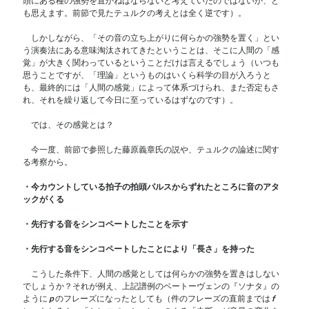
頭にある種の強勢を置かねばならないと考えていたのではないか、と
も思えます。前節で見たテュルクの考えとは全く逆です）。
しかしながら、「その音の立ち上がりに何らかの強勢を置く」とい
う演奏法にある意味淘汰されてきたということは、そこに人間の「感
覚」が大きく関わっているということだけは言えるでしょう（いつも
思うことですが、「理論」というものはいくら科学の目が入ろうと
も、最終的には「人間の感覚」によって体系づけられ、また否定もさ
れ、それを繰り返して今日に至っているはずなのです）。
では、その感覚とは？
今一度、前節で参照した藤原義章氏の説や、テュルクの論述に関す
る考察から。
・今カウントしている拍子の拍頭パルスからずれたところに音のアタ
ックがくる
・先行する音をシンコペートしたことを示す
・先行する音をシンコペートしたことにより「長さ」を持った
こうした条件下、人間の感覚としては何らかの強勢を置きはしない
でしょうか？それが例え、上記譜例のベートーヴェンの『ソナタ』の
ように
p
のフレーズになったとしても（件のフレーズの直前までは
f