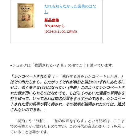
だれも知らなかった楽典のはな
し
新品価格
￥9,486
から
(2024/3/11 00:12時点)
●テュルクは「強調されるべき音」の項でこうも述べています。
「
シンコペートされた音
（＝「先行する音をシンコペートした音」）
はその出だしから、したがってそれが弱拍と強拍のいずれにあたるに
せよ、強く奏さなければならない（中略）このようなシンコペートさ
れた音が用いられるのはなかでも、しばらくのあいだ過度の単調さを
打ち破って、いってみれば拍の位置をずらすためである。シンコペー
トされた音の前半が弱く奏され、その後半が強調されたのでは、達成
されないのである。
」
「弱拍」や「強拍」、「拍の位置をずらす」という記述は、ここま
での考察とかけ離れたものですが、この時代の音楽のありようを示し
ていることは確かです。