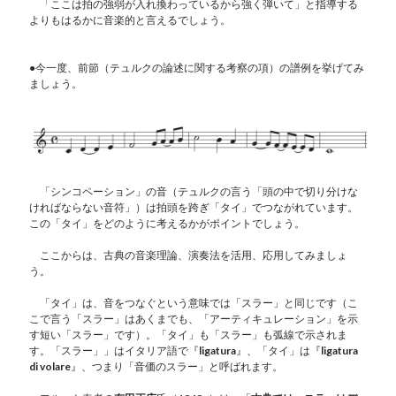
「ここは拍の強弱が入れ換わっているから強く弾いて」と指導する
よりもはるかに音楽的と言えるでしょう。
●今一度、前節（テュルクの論述に関する考察の項）の譜例を挙げてみ
ましょう。
「シンコペーション」の音（テュルクの言う「頭の中で切り分けな
ければならない音符」）は拍頭を跨ぎ「タイ」でつながれています。
この「タイ」をどのように考えるかがポイントでしょう。
ここからは、古典の音楽理論、演奏法を活用、応用してみましょ
う。
「タイ」は、音をつなぐという意味では「スラー」と同じです（こ
こで言う「スラー」はあくまでも、「アーティキュレーション」を示
す短い「スラー」です）。「タイ」も「スラー」も弧線で示されま
す。「スラー」」はイタリア語で『
ligatura
』、「タイ」は『
ligatura
di volare
』、つまり「音価のスラー」と呼ばれます。