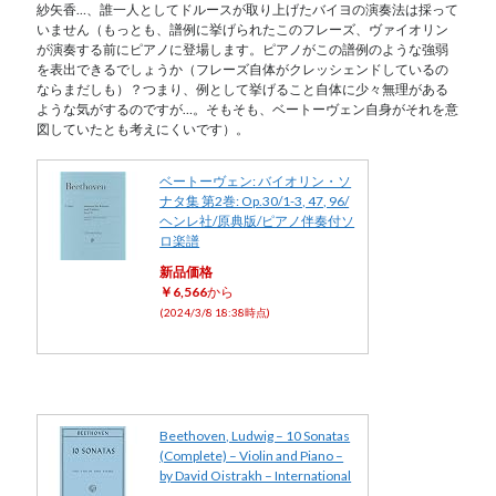
紗矢香…、誰一人としてドルースが取り上げたバイヨの演奏法は採って
いません（もっとも、譜例に挙げられたこのフレーズ、ヴァイオリン
が演奏する前にピアノに登場します。ピアノがこの譜例のような強弱
を表出できるでしょうか（フレーズ自体がクレッシェンドしているの
ならまだしも）？つまり、例として挙げること自体に少々無理がある
ような気がするのですが…。そもそも、ベートーヴェン自身がそれを意
図していたとも考えにくいです）。
ベートーヴェン: バイオリン・ソ
ナタ集 第2巻: Op.30/1-3, 47, 96/
ヘンレ社/原典版/ピアノ伴奏付ソ
ロ楽譜
新品価格
￥6,566
から
(2024/3/8 18:38時点)
Beethoven, Ludwig – 10 Sonatas
(Complete) – Violin and Piano –
by David Oistrakh – International