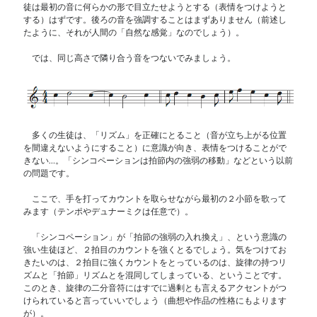
徒は最初の音に何らかの形で目立たせようとする（表情をつけようと
する）はずです。後ろの音を強調することはまずありません（前述し
たように、それが人間の「自然な感覚」なのでしょう）。
では、同じ高さで隣り合う音をつないでみましょう。
多くの生徒は、「リズム」を正確にとること（音が立ち上がる位置
を間違えないようにすること）に意識が向き、表情をつけることがで
きない…。「シンコペーションは拍節内の強弱の移動」などという以前
の問題です。
ここで、手を打ってカウントを取らせながら最初の２小節を歌って
みます（テンポやデュナーミクは任意で）。
「シンコペーション」が「拍節の強弱の入れ換え」、という意識の
強い生徒ほど、２拍目のカウントを強くとるでしょう。気をつけてお
きたいのは、２拍目に強くカウントをとっているのは、旋律の持つリ
ズムと「拍節」リズムとを混同してしまっている、ということです。
このとき、旋律の二分音符にはすでに過剰とも言えるアクセントがつ
けられていると言っていいでしょう（曲想や作品の性格にもよります
が）。