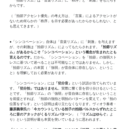
「拍節リズム」は「音楽リズム」に「秩序」と「刺激」をもたらす
からです。
（「拍節アクセント優先」の考え方は、「言葉」によるアクセントが
ないため何らかの「秩序」を示す必要があったからかもしれない、と
も思えてきます。）
●「シンコペーション」自体は「音楽リズム」に「刺激」を与えます
が、その刺激は「拍節リズム」によってもたらされます。
「拍節リズ
ム」があるからこそ「シンコペーション」という概念が生まれたとも
言えるのです。
だから、「シンコペーション」を「拍節」の強弱スト
レスに基づいて述べることは不可能なことではありません。しかし、
「拍節リズム」の本質（「強弱」が⾳⾃体に存在しない、というこ
と）を理解しておく必要があります。
「シンコペーション」には
「切分音」
という訳語が当てられていま
す。
「切分拍」ではありません
。実際に響く音を切り分けるというこ
とです。「拍節リズム」の「強弱」が音自体に存在しないということ
を前提とすれば、「拍節の強拍と弱拍のパターンを変えて」や「拍の
位置をずらす」という説明は成り立たなくなります。ヴィオラ奏者・
藤原義章氏
の「
今カウントしている拍子の拍頭パルスからずれたとこ
ろに音のアタックがくるリズムパターン
」（『
リズムはゆらぐ
』よ
り）という説明が最も本質を突いているように思われます。