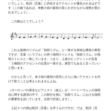
いでしょう。歌詞（言葉）に内在するアクセントが優先されるはずで
す（この曲であれば、奇数小節の最初の音にわずかながら強勢が置か
れるでしょう）。
この曲はどうでしょう？
これも旋律のリズムが「拍節リズム」と一致する単純な構造の典型
ですが、言葉（シラブル）の持つ強弱ストレスも「拍節リズム」の強
弱ストレスと一致しています。つまり、上述のヒンデミットの言及
「２種類のアクセントの位置が一致する」典型でもあると言っていい
と思います。
だからと言って、各小節の最初の音符にさらに強いアクセントを付
けて歌うことは考えられませんよね。
（ヨーロッパの著名なピアニスト（故人）が、ベートーヴェンの強弱
法に関する講演の中で、この部分を例に「拍節リズム」における強弱
の重要性を説いています。次節で詳述します）。
上記２つの例は歌詞（言葉）を伴うものですが、では、歌詞（言