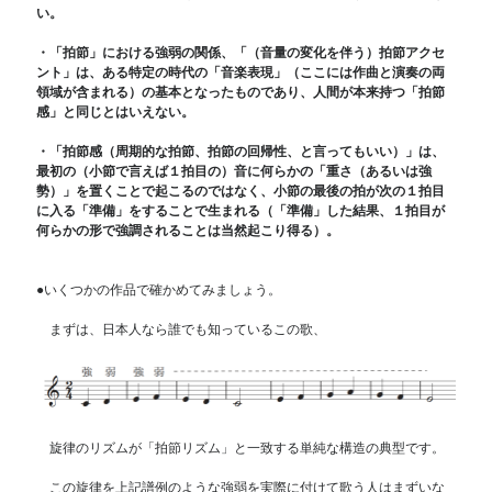
い。
・「拍節」における強弱の関係、「（音量の変化を伴う）拍節アクセ
ント」は、ある特定の時代の「音楽表現」（ここには作曲と演奏の両
領域が含まれる）の基本となったものであり、人間が本来持つ「拍節
感」と同じとはいえない。
・
「拍節感（周期的な拍節、拍節の回帰性、と言ってもいい）」は、
最初の（小節で言えば１拍目の）音に何らかの「重さ（あるいは強
勢）」を置くことで起こるのではなく、小節の最後の拍が次の１拍目
に入る「準備」をすることで生まれる（「準備」した結果、１拍目が
何らかの形で強調されることは当然起こり得る）。
●いくつかの作品で確かめてみましょう。
まずは、日本人なら誰でも知っているこの歌、
旋律のリズムが「拍節リズム」と一致する単純な構造の典型です。
この旋律を上記譜例のような強弱を実際に付けて歌う人はまずいな