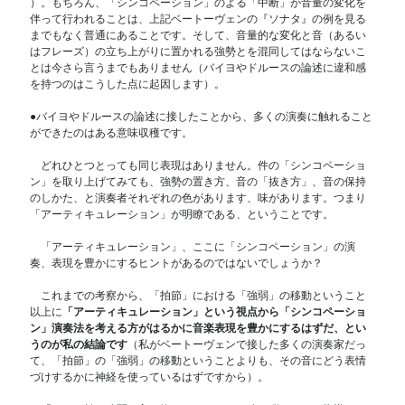
）。もちろん、「シンコペーション」のよる「中断」が音量の変化を
伴って行われることは、上記ベートーヴェンの『ソナタ』の例を見る
までもなく普通にあることです。そして、音量的な変化と音（あるい
はフレーズ）の立ち上がりに置かれる強勢とを混同してはならないこ
とは今さら言うまでもありません（バイヨやドルースの論述に違和感
を持つのはこうした点に起因します）。
●バイヨやドルースの論述に接したことから、多くの演奏に触れること
ができたのはある意味収穫です。
どれひとつとっても同じ表現はありません。件の「シンコペーショ
ン」を取り上げてみても、強勢の置き方、音の「抜き方」、音の保持
のしかた、と演奏者それぞれの色があります、味があります。つまり
「アーティキュレーション」が明瞭である、ということです。
「アーティキュレーション」、ここに「シンコペーション」の演
奏、表現を豊かにするヒントがあるのではないでしょうか？
これまでの考察から、「拍節」における「強弱」の移動ということ
以上に
「アーティキュレーション」という視点から「シンコペーショ
ン」演奏法を考える方がはるかに音楽表現を豊かにするはずだ、とい
うのが私の結論です
（私がベートーヴェンで接した多くの演奏家だっ
て、「拍節」の「強弱」の移動ということよりも、その音にどう表情
づけするかに神経を使っているはずですから）。