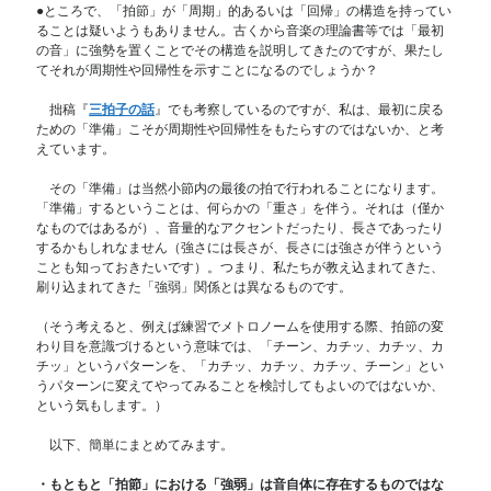
●ところで、「拍節」が「周期」的あるいは「回帰」の構造を持ってい
ることは疑いようもありません。古くから音楽の理論書等では「最初
の音」に強勢を置くことでその構造を説明してきたのですが、果たし
てそれが周期性や回帰性を示すことになるのでしょうか？
拙稿『
三拍子の話
』でも考察しているのですが、私は、最初に戻る
ための「準備」こそが周期性や回帰性をもたらすのではないか、と考
えています。
その「準備」は当然小節内の最後の拍で行われることになります。
「準備」するということは、何らかの「重さ」を伴う。それは（僅か
なものではあるが）、音量的なアクセントだったり、長さであったり
するかもしれなません（強さには長さが、長さには強さが伴うという
ことも知っておきたいです）。つまり、私たちが教え込まれてきた、
刷り込まれてきた「強弱」関係とは異なるものです。
（そう考えると、例えば練習でメトロノームを使用する際、拍節の変
わり目を意識づけるという意味では、「チーン、カチッ、カチッ、カ
チッ」というパターンを、「カチッ、カチッ、カチッ、チーン」とい
うパターンに変えてやってみることを検討してもよいのではないか、
という気もします。）
以下、簡単にまとめてみます。
・もともと「拍節」における「強弱」は
⾳⾃
体に存在するものではな