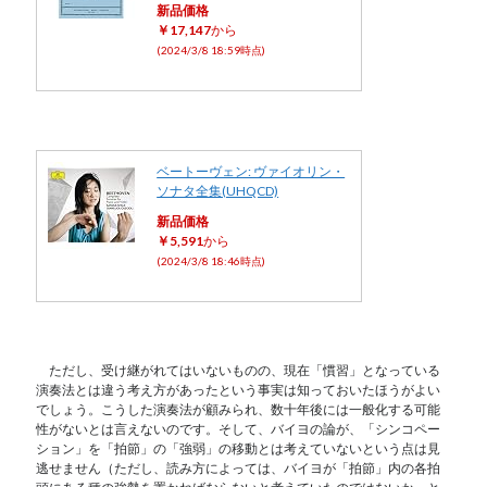
新品価格
￥17,147
から
(2024/3/8 18:59時点)
ベートーヴェン: ヴァイオリン・
ソナタ全集(UHQCD)
新品価格
￥5,591
から
(2024/3/8 18:46時点)
ただし、受け継がれてはいないものの、現在「慣習」となっている
演奏法とは違う考え方があったという事実は知っておいたほうがよい
でしょう。こうした演奏法が顧みられ、数十年後には一般化する可能
性がないとは言えないのです。そして、バイヨの論が、「シンコペー
ション」を「拍節」の「強弱」の移動とは考えていないという点は見
逃せません（ただし、読み方によっては、バイヨが「拍節」内の各拍