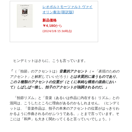
レオポルトモーツァルト ヴァイ
オリン奏法 [新訳版]
新品価格
￥4,180
から
(2024/3/8 15:36時点)
ヒンデミットはさらに、こうも言っています。
「
（「拍節」のアクセントは）
音量的アクセント
（＝「表現のための
アクセント」と解釈していいだろう）
とは本質的に違うものであり、
この２種類のアクセントの位置が（とくに単純な構造の楽曲におい
て）しばしば⼀致し、拍⼦のアクセントが強調されるのだ。
」
「拍節リズム」と「音楽（あるいは作品に内在する）リズム」との
混同は、こうしたところに理由があるのかもしれません。 （ヒンデミ
ットは、「⾳楽作品は、拍⼦の本来のアクセントの位置がはっきりわ
かるように作曲されるのがふつうである。」とまで言っています。そ
こには「和声」も大きく関わってくると言っていいでしょう。）