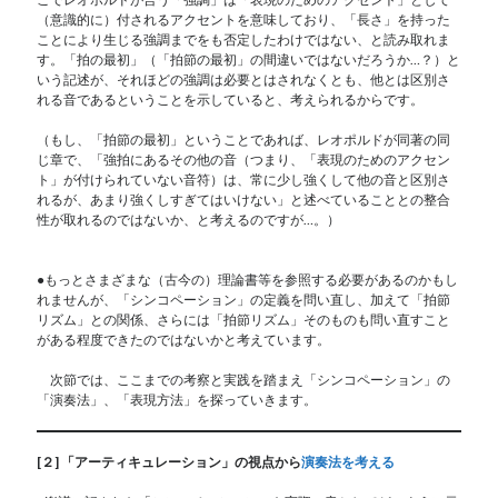
（意識的に）付されるアクセントを意味しており、「長さ」を持った
ことにより生じる強調までをも否定したわけではない、と読み取れま
す。「拍の最初」（「拍節の最初」の間違いではないだろうか…？）と
いう記述が、それほどの強調は必要とはされなくとも、他とは区別さ
れる音であるということを示していると、考えられるからです。
（もし、「拍節の最初」ということであれば、レオポルドが同著の同
じ章で、「強拍にあるその他の音（つまり、「表現のためのアクセン
ト」が付けられていない音符）は、常に少し強くして他の音と区別さ
れるが、あまり強くしすぎてはいけない」と述べていることとの整合
性が取れるのではないか、と考えるのですが…。）
●もっとさまざまな（古今の）理論書等を参照する必要があるのかもし
れませんが、「シンコペーション」の定義を問い直し、加えて「拍節
リズム」との関係、さらには「拍節リズム」そのものも問い直すこと
がある程度できたのではないかと考えています。
次節では、ここまでの考察と実践を踏まえ「シンコペーション」の
「演奏法」、「表現方法」を探っていきます。
[２] 「アーティキュレーション」の視点から
演奏法を考える