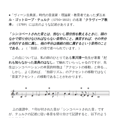
●「ヴィーン古典派」時代の音楽家・理論家・教育者であった
ダニエ
ル・ゴットロープ・テュルク
（1750~1813）の名著『
クラヴィーア教
本
』（1789）には次のような記述があります。
「
シンコペートされた音とは、拍ないし部分拍を数えるときに、頭の
なかで切り分けなければならない音符のこと。換言すれば、その半分
が先行する拍に属し、他の半分は後続の拍に属するという音符のこと
である。
」
（「拍節」の項で述べられています。）
この点については、私の師のひとりである
東川清一
先生が著書『
だ
れも知らなかった楽典のはなし
』で触れていらっしゃるのですが、先
生はシンコペーションの本質的特徴は「アクセントの移動」と仰る…。
しかし、よく読めば、「拍節リズム」のアクセントの移動ではなく
「音楽アクセント」の移動であることがわかります。
上の楽譜中、＊印が付された音が「シンコペートされた音」です
が、テュルクの記述に従い各音を切り分けて記譜すると、以下のよう