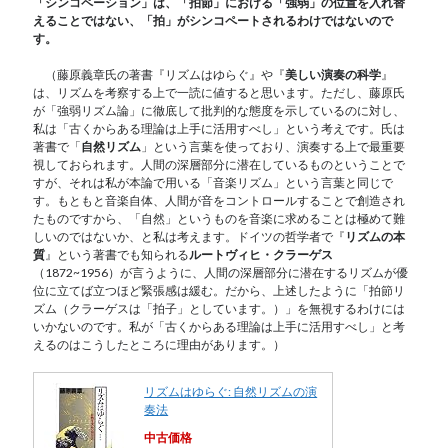
「シンコペーション」は、「拍節」における「強弱」の位置を入れ替
えることではない、「拍」がシンコペートされるわけではないので
す。
（藤原義章氏の著書『リズムはゆらぐ』や『
美しい演奏の科学
』
は、リズムを考察する上で一読に値すると思います。ただし、藤原氏
が「強弱リズム論」に徹底して批判的な態度を示しているのに対し、
私は「古くからある理論は上手に活用すべし」という考えです。氏は
著書で「
自然リズム
」という言葉を使っており、演奏する上で最重要
視しておられます。人間の深層部分に潜在しているものということで
すが、それは私が本論で用いる「音楽リズム」という言葉と同じで
す。もともと音楽自体、人間が音をコントロールすることで創造され
たものですから、「自然」というものを音楽に求めることは極めて難
しいのではないか、と私は考えます。ドイツの哲学者で『
リズムの本
質
』という著書でも知られる
ルートヴィヒ・クラーゲス
（1872~1956）が言うように、人間の深層部分に潜在するリズムが優
位に立てば立つほど緊張感は緩む。だから、上述したように「拍節リ
ズム（クラーゲスは「拍子」としています。）」を無視するわけには
いかないのです。私が「古くからある理論は上手に活用すべし」と考
えるのはこうしたところに理由があります。）
リズムはゆらぐ: 自然リズムの演
奏法
中古価格