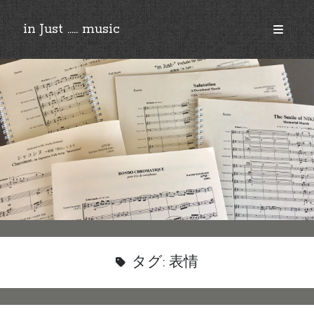
in Just ..... music
open
primary
Sidebar
menu
©︎2018-2025 by Ken’ichi MASAKADO, All rights reserved.
タグ:
表情