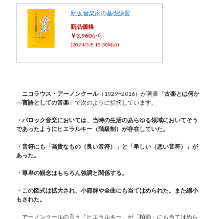
新版 音楽家の基礎練習
新品価格
￥3,960
から
(2024/3/8 15:30時点)
ニコラウス・アーノンクール
（1929~2016）が著書『
古楽とは何か
―言語としての音楽
』で次のように指摘しています。
・バロック⾳楽においては、当時の⽣活のあらゆる領域においてそう
であったようにヒエラルキー（階級制）が存在していた。
・⾳符にも「⾼貴なもの（良い⾳符）」と「卑しい（悪い⾳符）」が
あった。
・尊卑の観念はもちろん強調と関係する。
・この図式は拡⼤され、⼩節群や全曲にも当てはめられた。また縮⼩
もされた。
アーノンクールの言う「ヒエラルキー」が「拍節」にも当てはめら