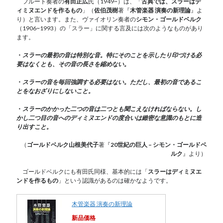
フルート奏者の
有田正広
氏（1949~）は、「
古典では、スラーはデ
ィミヌエンドを作るもの
」（
佐伯茂樹
著『
木管楽器 演奏の新理論
』よ
り）と言います。また、ヴァイオリン奏者の
シモン・ゴールドベルク
（1906~1993）の「スラー」に関する言及には次のようなものがあり
ます。
・
スラーの最初の音は特別な音。特にそのことを示したり印づける必
要はなくとも、その音の長さを縮めない。
・
スラーの音を毎回強調する必要はない。ただし、最初の音であるこ
とをなおざりにしないこと。
・
スラーのかかった二つの音は二つとも聞こえなければならない。し
かし二つ目の音へのディミヌエンドの度合いは緻密な意識のもとに造
り出すこと。
（
ゴールドベルク山根美代子
著『
20世紀の巨人 – シモン・ゴールドベ
ルク
』より）
ゴールドベルクにも有田氏同様、基本的には「
スラーはディミヌエ
ンドを作るもの
」という認識があるのは確かなようです。
木管楽器 演奏の新理論
新品価格