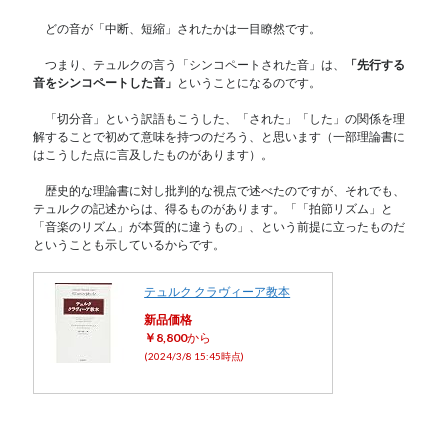
どの音が「中断、短縮」されたかは一目瞭然です。
つまり、テュルクの言う「シンコペートされた音」は、
「先行する
音をシンコペートした音」
ということになるのです。
「切分音」という訳語もこうした、「された」「した」の関係を理
解することで初めて意味を持つのだろう、と思います（一部理論書に
はこうした点に言及したものがあります）。
歴史的な理論書に対し批判的な視点で述べたのですが、それでも、
テュルクの記述からは、得るものがあります。「「拍節リズム」と
「音楽のリズム」が本質的に違うもの」、という前提に立ったものだ
ということも示しているからです。
テュルク クラヴィーア教本
新品価格
￥8,800
から
(2024/3/8 15:45時点)