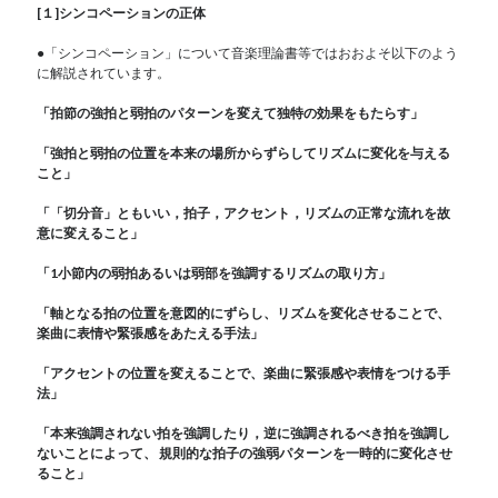
[１]シンコペーションの正体
●「シンコペーション」について音楽理論書等ではおおよそ以下のよう
に解説されています。
「拍節の強拍と弱拍のパターンを変えて独特の効果をもたらす」
「強拍と弱拍の位置を本来の場所からずらしてリズムに変化を与える
こと」
「「切分音」ともいい，拍子，アクセント，リズムの正常な流れを故
意に変えること」
「1小節内の弱拍あるいは弱部を強調するリズムの取り方」
「軸となる拍の位置を意図的にずらし、リズムを変化させることで、
楽曲に表情や緊張感をあたえる手法」
「アクセントの位置を変えることで、楽曲に緊張感や表情をつける手
法」
「本来強調されない拍を強調したり，逆に強調されるべき拍を強調し
ないことによって、 規則的な拍子の強弱パターンを一時的に変化させ
ること」