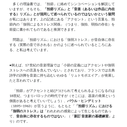
多くの理論書では、「拍節」に絡めてシンコペーションを解説して
いますが、そもそも、
「拍節リズム」と「音楽（あるいは作品に内在
する）リズム」とが混同して述べられているのではないかという疑問
が私にはあります。上の記述にある「アクセント」という言葉も、拍
節内の「強弱によるストレス関係」（つまり、強拍、弱拍の存在）を
前提に書かれてものであると推測できます。
問題は、「拍節リズム」における「強弱ストレス」が音自体に存在
する（実際の音で示される）かのように述べられているところにあ
る、と私は考えています。
●例えば、17 世紀の⾳楽理論では「⼩節の定義にはアクセントや強弱
ストレスへの⾔及を含んでいない」とされており、フランスでは古典
詩学の詩脚を⾳楽に持ち込むいわゆる「リュトモポエイア」が発展し
たと⾔われています。
「拍節」がアクセントと結びつけられて考えられるようになるのは
18世紀、つまりバロックの時代ですが（そこには、器楽の発展という
側面があると考えていいでしょう）、
パウル・ヒンデミット
（1895~1963）が言うように、もともと「
「拍節リズム」における
「強弱のストレス」は
「われわれの感覚によって⽣じるものであっ
て、
⾳⾃体に存在するものではない
」（『
新訂 音楽家の基礎練習
』よ
り）のです。