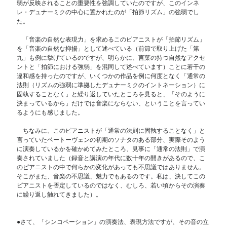
弱が反映されることの重要性を強調していたのですが、このインネ
レ・デュナーミクの中心に置かれたのが「拍節リズム」の強弱でし
た。
「音楽の自然な表現力」を求めるこのピアニストが「拍節リズム」
を「音楽の自然な抑揚」として述べている（前節で取り上げた「第
九」も例に挙げているのですが、明らかに、言葉の持つ自然なアクセ
ントと「拍節における強弱」を混同して述べています）ことに若干の
違和感を持ったのですが、いくつかの作品を例に何度となく「通常の
法則（リズムの強弱に準拠したデュナーミクのイントネーション）に
固執することなく」と繰り返していたところを見ると、「そのように
決まっているから」だけでは音楽にならない、ということを言ってい
るようにも感じました。
ちなみに、このピアニストが「通常の法則に固執することなく」と
言っていたベートーヴェンの初期のソナタのある部分、実際そのよう
に演奏しているかを確かめてみたところ、見事に「通常の法則」で演
奏されていました（録音と講演の年代に数十年の開きがあるので、こ
のピアニストの中で何らかの変化があっても不思議ではありません。
そこがまた、音楽の不思議、魅力でもあるのです。私は、決してこの
ピアニストを否定しているのではなく、むしろ、若い頃からその演奏
に繰り返し触れてきました）。
●さて、「シンコペーション」の演奏法、表現方法ですが、その音の立