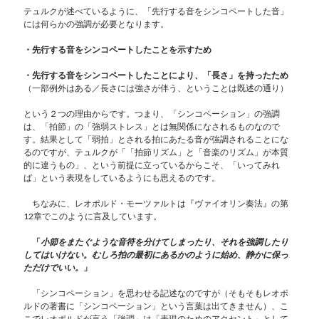
テュルクが述べているように、「先行する音をシンコペートした音」
には何らかの強調が必要となります。
・先行する音をシンコペートしたことを示すため
・先行する音をシンコペートしたことにより、「長さ」を持ったため
（一部例外はある／長さには強さが伴う、ということは既述の通り）
という２つの理由からです。つまり、「シンコペーション」の強調
は、「拍節」の「強弱ストレス」とは無関係になされるものなので
す。結果として「弱拍」とされる拍にあたる音が強調されることにな
るのですが、テュルクが「「拍節リズム」と「音楽のリズム」が本質
的に違うもの」、という前提に立っているからこそ、「いってみれ
ば」という表現をしているようにも思えるのです。
ちなみに、レオポルド・モーツァルトは『ヴァイオリン奏法』の第
12章でこのように言及しています。
「
小節をまたぐような音符を分けてしまったり、それを強調したり
してはいけない。むしろ拍の最初にあるかのように始め、静かに保っ
ただけでいい。
」
「シンコペーション」を思わせる記述なのですが（そもそもレオポ
ルドの著書に「シンコペーション」という言葉は出てきません）、こ
こでレオポルドが言う「強調」は「表現のためのアクセント」として