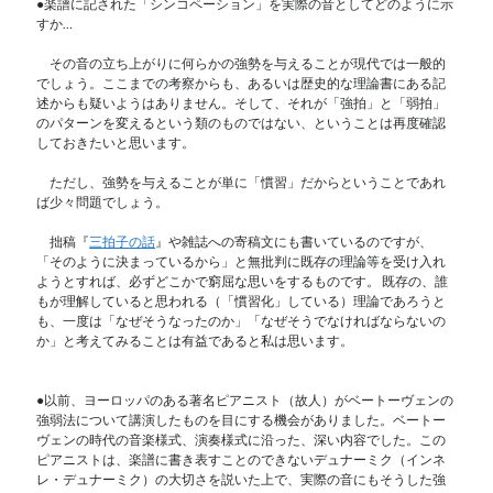
●楽譜に記された「シンコペーション」を実際の音としてどのように示
すか…
その音の立ち上がりに何らかの強勢を与えることが現代では一般的
でしょう。ここまでの考察からも、あるいは歴史的な理論書にある記
述からも疑いようはありません。そして、それが「強拍」と「弱拍」
のパターンを変えるという類のものではない、ということは再度確認
しておきたいと思います。
ただし、強勢を与えることが単に「慣習」だからということであれ
ば少々問題でしょう。
拙稿『
三拍子の話
』や雑誌への寄稿文にも書いているのですが、
「そのように決まっているから」と無批判に既存の理論等を受け入れ
ようとすれば、必ずどこかで窮屈な思いをするものです。 既存の、誰
もが理解していると思われる（「慣習化」している）理論であろうと
も、一度は「なぜそうなったのか」「なぜそうでなければならないの
か」と考えてみることは有益であると私は思います。
●以前、ヨーロッパのある著名ピアニスト（故人）がベートーヴェンの
強弱法について講演したものを目にする機会がありました。ベートー
ヴェンの時代の音楽様式、演奏様式に沿った、深い内容でした。この
ピアニストは、楽譜に書き表すことのできないデュナーミク（インネ
レ・デュナーミク）の大切さを説いた上で、実際の音にもそうした強