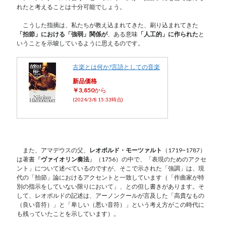
れたと考えることは十分可能でしょう。
こうした指摘は、私たちが教え込まれてきた、刷り込まれてきた
「拍節」における「強弱」関係が
、ある意味
「人工的」に作られた
と
いうことを示唆しているように思えるのです。
古楽とは何か?言語としての音楽
新品価格
￥3,850
から
(2024/3/8 15:33時点)
また、アマデウスの⽗、
レオポルド・モーツァルト
（1719~1787）
は著書『
ヴァイオリン奏法
』（1756）の中で、「表現のためのアクセ
ント」について述べているのですが、そこで⽰された「強調」は、現
代の「拍節」論におけるアクセントと⼀致しています（「作曲家が特
別の指⽰をしていない限りにおいて」、との但し書きがあります。そ
して、レオポルドの記述は、アーノンクールが言及した「⾼貴なもの
（良い⾳符）」と「卑しい（悪い⾳符）」という考え方がこの時代に
も残っていたことを示しています）。