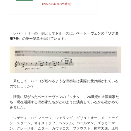
(2024/3/8 18:25時点)
レパートリーの一例としてドルースは、
ベートーヴェン
の『
ソナタ
第7番
』の第一楽章を挙げています。
果たして、バイヨが述べるような演奏法は実際に受け継がれている
のでしょうか？
譜例に挙がったベートーヴェンの『ソナタ』、20世紀の大演奏家た
ち、現在活躍する演奏家たちがどのように演奏しているかを確かめて
みました。
シゲティ、ハイフェッツ、シェリング、グリュミオー、メニューイ
ン、スターン、オイストラフ、ヘンデル、パールマン、ズッカーマ
ン、クレーメル、ムター、カヴァコス、ファウスト、樫本大進、庄司