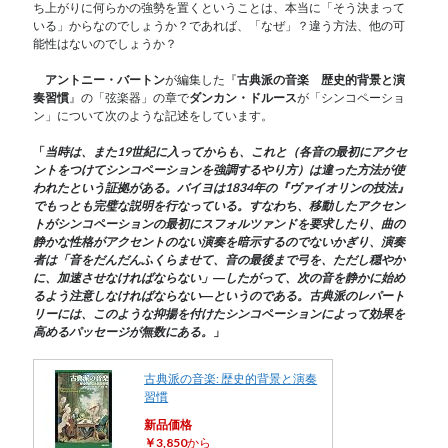
ち上がりに何らかの強勢を置くということは、本当に「そう決まって
いる」からなのでしょうか？であれば、「なぜ」？違う方法、他の可
能性はないのでしょうか？
アントニー・バートン
が編集した『
古典派の音楽 歴史的背景と演
奏習慣
』の「弦楽器」の章で
ダンカン・ドルース
が「シンコペーショ
ン」について次のような記述をしています。
「
当時は、また19世紀に入ってからも、これと（各音の最初にアクセ
ントをつけてシンコペーションを強調するやり方）は違った方法が使
われたという証拠がある。バイヨは1834年の『ヴァイオリンの技法』
でもっとも完璧な説明を行なっている。すなわち、移動したアクセン
トがシンコペーションの最初にスフォルツァンドを要求したり、曲の
静かな性格がアクセントのない演奏を暗示するのでないかぎり、演奏
者は「音をだんだんふくらませて、音の最後まで弓を、ただし穏やか
に、加速させなければならない」―したがって、次の音を静かに始め
るよう注意しなければならない―というのである。古典派のレパート
リーには、このような抑揚を付けたシンコペーションによって効果を
高めるパッセージが無数にある。
」
古典派の音楽: 歴史的背景と演奏
習慣
新品価格
￥3,850
から