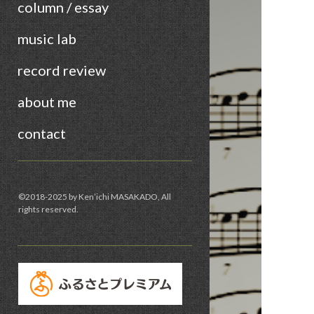
column / essay
music lab
record review
about me
contact
Sidebar
©︎2018-2025 by Ken’ichi MASAKADO, All
rights reserved.