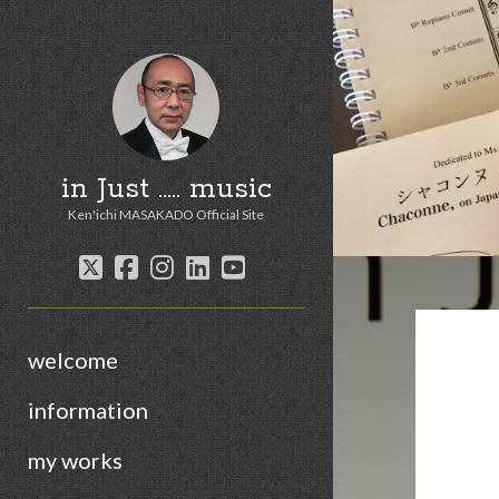
in Just ..... music
Ken'ichi MASAKADO Official Site
twitter
facebook
instagram
linkedin
youtube
welcome
information
my works