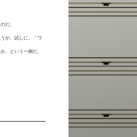
。
うのだ。
思うが、試しに、「ワ
んか、という一例だ。