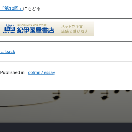
「第10回」
にもどる
← back
Published in
colmn / essay