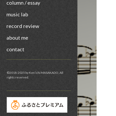
column / essay
music lab
record review
about me
contact
Sidebar
©︎2018-2025 by Ken’ichi MASAKADO, All
rights reserved.