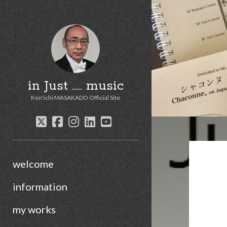
in Just ..... music
Ken'ichi MASAKADO Official Site
twitter
facebook
instagram
linkedin
youtube
welcome
information
my works