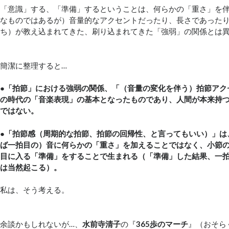
「意識」する、「準備」するということは、何らかの「重さ」を
なものではあるが）音量的なアクセントだったり、長さであったり
ち）が教え込まれてきた、刷り込まれてきた「強弱」の関係とは
簡潔に整理すると…
●
「拍節」における強弱の関係、「（音量の変化を伴う）拍節アク
の時代の「音楽表現」の基本となったものであり、人間が本来持
ではない。
●
「拍節感（周期的な拍節、拍節の回帰性、と言ってもいい）」は
ば一拍目の）音に何らかの「重さ」を加えることではなく、小節
目に入る「準備」をすることで生まれる（「準備」した結果、一
は当然起こる）。
私は、そう考える。
余談かもしれないが…、
水前寺清子
の『
365歩のマーチ
』（おそら