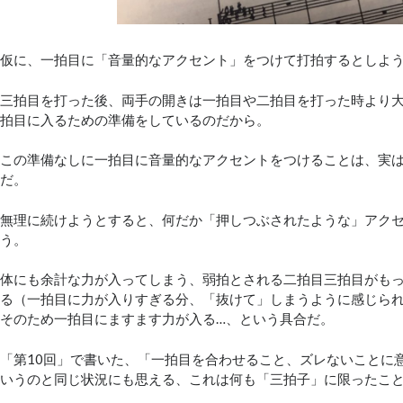
仮に、一拍目に「音量的なアクセント」をつけて打拍するとしよ
三拍目を打った後、両手の開きは一拍目や二拍目を打った時より
拍目に入るための準備をしているのだから。
この準備なしに一拍目に音量的なアクセントをつけることは、実
だ。
無理に続けようとすると、何だか「押しつぶされたような」アク
う。
体にも余計な力が入ってしまう、弱拍とされる二拍目三拍目がも
る（一拍目に力が入りすぎる分、「抜けて」しまうように感じら
そのため一拍目にますます力が入る…、という具合だ。
「第10回」で書いた、「一拍目を合わせること、ズレないことに
いうのと同じ状況にも思える、これは何も「三拍子」に限ったこ