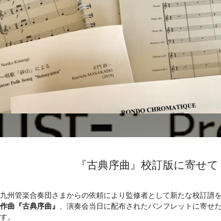
『古典序曲』校訂版に寄せて
九州管楽合奏団さまからの依頼により監修者として新たな校訂譜
作曲『古典序曲』
、演奏会当日に配布されたパンフレットに寄せ
す。