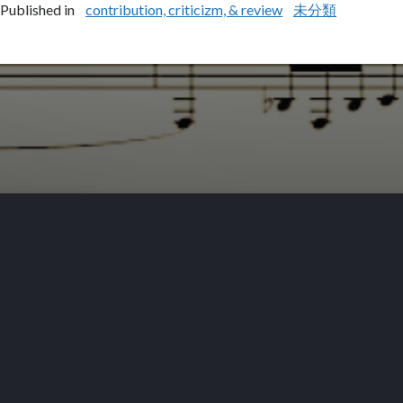
Published in
contribution, criticizm, & review
未分類