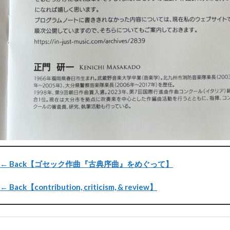
← Back【ゴセック作曲『古典序曲』をめぐって】
← Back【contribution, criticism, & review】