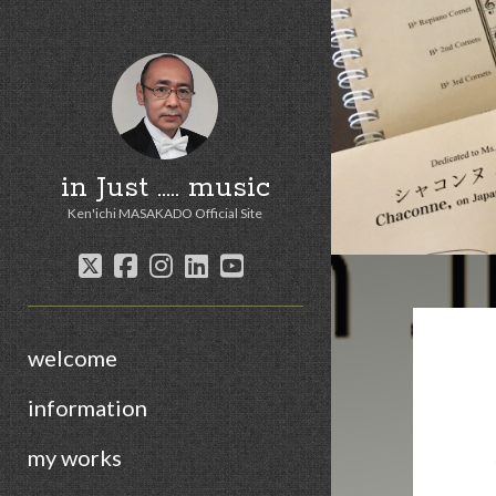
in Just ..... music
Ken'ichi MASAKADO Official Site
twitter
facebook
instagram
linkedin
youtube
welcome
information
my works