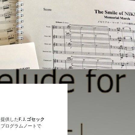
を提供した
F. J. ゴセック
たプログラムノートで