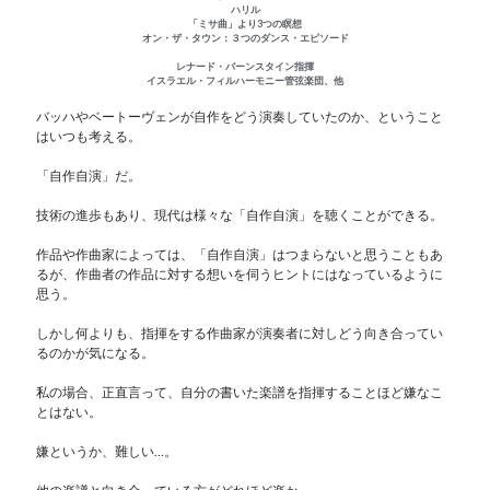
ハリル
「ミサ曲」より3つの瞑想
オン・ザ・タウン：３つのダンス・エピソード
レナード・バーンスタイン指揮
イスラエル・フィルハーモニー管弦楽団、他
バッハやベートーヴェンが自作をどう演奏していたのか、ということ
はいつも考える。
「自作自演」だ。
技術の進歩もあり、現代は様々な「自作自演」を聴くことができる。
作品や作曲家によっては、「自作自演」はつまらないと思うこともあ
るが、作曲者の作品に対する想いを伺うヒントにはなっているように
思う。
しかし何よりも、指揮をする作曲家が演奏者に対しどう向き合ってい
るのかが気になる。
私の場合、正直言って、自分の書いた楽譜を指揮することほど嫌なこ
とはない。
嫌というか、難しい…。