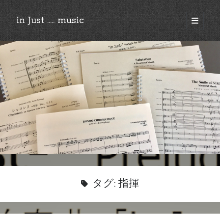
in Just ..... music
open
primary
Sidebar
menu
©︎2018-2025 by Ken’ichi MASAKADO, All rights reserved.
タグ:
指揮