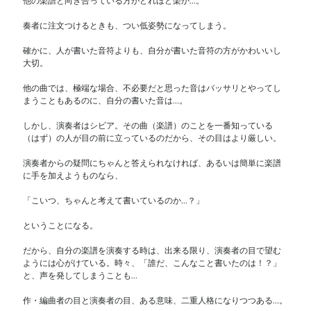
他の楽譜と向き合っている方がどれほど楽か…。
奏者に注文つけるときも、つい低姿勢になってしまう。
確かに、人が書いた音符よりも、自分が書いた音符の方がかわいいし
大切。
他の曲では、極端な場合、不必要だと思った音はバッサリとやってし
まうこともあるのに、自分の書いた音は…。
しかし、演奏者はシビア。その曲（楽譜）のことを一番知っている
（はず）の人が目の前に立っているのだから、その目はより厳しい。
演奏者からの疑問にちゃんと答えられなければ、あるいは簡単に楽譜
に手を加えようものなら、
「こいつ、ちゃんと考えて書いているのか…？」
ということになる。
だから、自分の楽譜を演奏する時は、出来る限り、演奏者の目で望む
ようには心がけている。時々、「誰だ、こんなこと書いたのは！？」
と、声を発してしまうことも…
作・編曲者の目と演奏者の目、ある意味、二重人格になりつつある…。