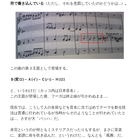
符で書き込んでいる
（ただし、それを意図していたのかどうかは…）
。
この曲の第３主題として登場する。
Ｂ
(
変ロ
)
－Ａ
(
イ
)
－Ｃ
(
ハ
)
－Ｈ
(
ロ
)
と、いうわけだ（カッコ内は日本音名）。
この主題が登場した後、フーガは終止線が引かれぬまま…。
現在では、こうして人の名前などを音名に当てはめてテーマを創る技
法は普通に行われているが当時からそのようなことが行われていたと
は…、さすが大「バッハ」だ。
未完というのが何ともミステリアスだったりもするが、まさに音楽
に、楽譜に命を吹き込んだ、というわけだ…。なんとも「風雅」だ。