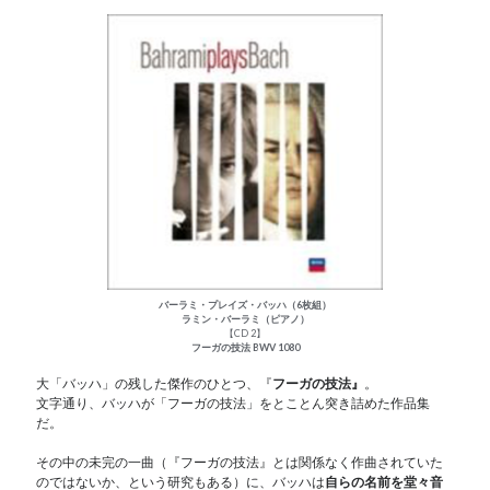
バーラミ・プレイズ・バッハ（6枚組）
ラミン・バーラミ（ピアノ）
【CD 2】
フーガの技法 BWV 1080
大「バッハ」の残した傑作のひとつ、『
フーガの技法』
。
文字通り、バッハが「フーガの技法」をとことん突き詰めた作品集
だ。
その中の未完の一曲（『フーガの技法』とは関係なく作曲されていた
のではないか、という研究もある）に、バッハは
自らの名前を堂々音