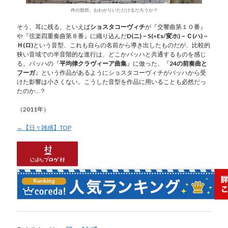
件の箇所、おわかりいただけるだろうか？
そう、耳に残る、といえば
ショスタコーヴィチ
が『交響曲第１０番』
や『弦楽四重奏曲第８番』に織り込んだ
D(ニ)－S(=Es/変ホ)－Ｃ(ハ)－
Ｈ(ロ)
という音型、これも自らの名前から導き出したものだが、比較的
狭い音域での半音階的な進行は、どこかバッハと共通するものを感じ
る。バッハの『
平均律クラヴィーア曲集
』に倣った、『
24の前奏曲と
フーガ
』という作品があるようにショスタコーヴィチがバッハから受
けた影響は小さくない。こうした音型を作品に用いることも必然だっ
たのか…？
（2011年）
←【日々雑感】TOP