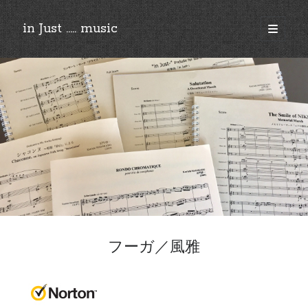
in Just ..... music
open
primary
Sidebar
menu
©︎2018-2025 by Ken’ichi MASAKADO, All rights reserved.
フーガ／風雅