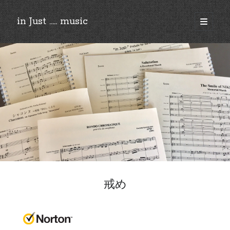
in Just ..... music
open
primary
Sidebar
menu
©︎2018-2025 by Ken’ichi MASAKADO, All rights reserved.
戒め