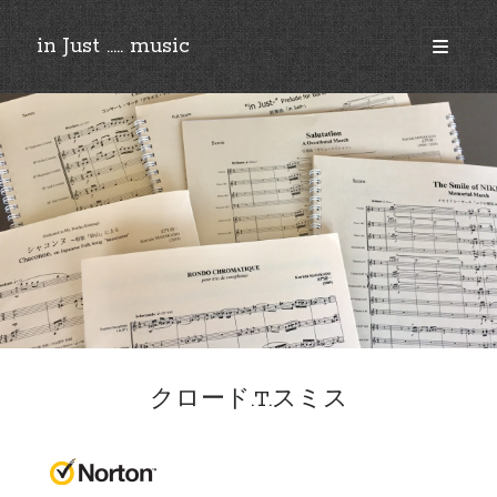
in Just ..... music
open
primary
Sidebar
menu
©︎2018-2025 by Ken’ichi MASAKADO, All rights reserved.
クロード.T.スミス