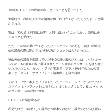
今年はC.T.スミスの没後30年、ということを思い出した。
大学時代、秋山紀夫先生の講義の際「昨日亡くなったそうだよ…」と聞
かされた。
実は、私の父（3年前に他界）と同じ歳ということもあり、当時は少々
ショックを受けた。
ただ、この年の夏に亡くなったパーシケッティの死を、やはり秋山先
生の講義の際に聞かされた時の方がショックは大きかった…。
秋山先生の講義を受講していた時代の思い出のひとつは、バリオホー
ルでのJBAの総会の際に開催されたエール大学のコンサートを聴かせて
いただいたこと。カレル・フサが客演で「プラハ1968年のための音
楽」と「アルト・サクソフォーン協奏曲」を自作自演。
その日、フサご本人とソリストだったユージン・ルソーからいただい
たサイン（パンフレットにだけど…）は今も大切にしている…いや、あ
のダンボール箱の中に保管…。
C.T.スミスに話は戻るが…
私見だけど、彼は決して器用な作曲家ではない。器用でない分人間味